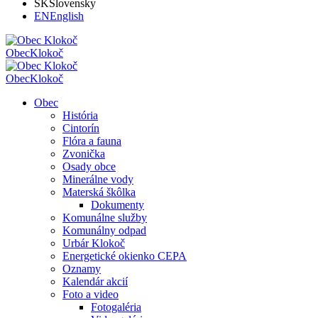
SK
Slovensky
EN
English
Obec
Klokoč
Obec
Klokoč
Obec
História
Cintorín
Flóra a fauna
Zvonička
Osady obce
Minerálne vody
Materská škôlka
Dokumenty
Komunálne služby
Komunálny odpad
Urbár Klokoč
Energetické okienko CEPA
Oznamy
Kalendár akcií
Foto a video
Fotogaléria