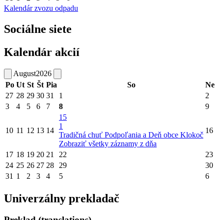
Kalendár zvozu odpadu
Sociálne siete
Kalendár akcií
August
2026
Po
Ut
St
Št
Pia
So
Ne
27
28
29
30
31
1
2
3
4
5
6
7
8
9
15
1
10
11
12
13
14
16
Tradičná chuť Podpoľania a Deň obce Klokoč
Zobraziť všetky záznamy z dňa
17
18
19
20
21
22
23
24
25
26
27
28
29
30
31
1
2
3
4
5
6
Univerzálny prekladač
Preklad (translations)