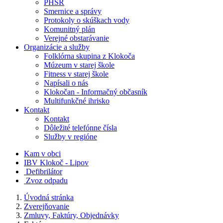
PHSR
Smernice a správy
Protokoly o skúškach vody
Komunitný plán
Verejné obstarávanie
Organizácie a služby
Folklórna skupina z Klokoča
Múzeum v starej škole
Fitness v starej škole
Napísali o nás
Klokočan - Informačný občasník
Multifunkčné ihrisko
Kontakt
Kontakt
Dôležité telefónne čísla
Služby v regióne
Kam v obci
IBV Klokoč - Lipov
Defibrilátor
Zvoz odpadu
Úvodná stránka
Zverejňovanie
Zmluvy, Faktúry, Objednávky