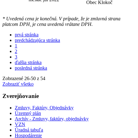
Obec Klokoč
* Uvedená cena je konečná. V prípade, že je zmluvná strana
platcom DPH, je cena uvedená vrátane DPH.
prvá stránka
predchádzajúca stránka
1
2
3
ďalšia stránka
posledná stránka
Zobrazené
26
-
50
z 54
Zobraziť všetko
Zverejňovanie
Zmluvy, Faktúry, Objednávky
Územný plán
Archív - Zmluvy, faktúry, objednávky
VZN
Úradná tabuľa
Hospodárenie