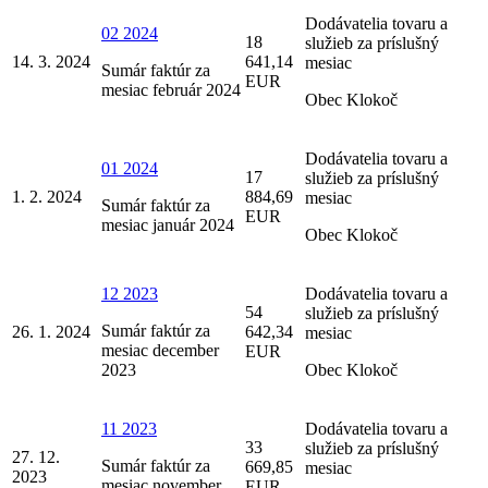
Dodávatelia tovaru a
02 2024
18
služieb za príslušný
14. 3. 2024
641,14
mesiac
Sumár faktúr za
EUR
mesiac február 2024
Obec Klokoč
Dodávatelia tovaru a
01 2024
17
služieb za príslušný
1. 2. 2024
884,69
mesiac
Sumár faktúr za
EUR
mesiac január 2024
Obec Klokoč
12 2023
Dodávatelia tovaru a
54
služieb za príslušný
Sumár faktúr za
26. 1. 2024
642,34
mesiac
mesiac december
EUR
2023
Obec Klokoč
11 2023
Dodávatelia tovaru a
33
služieb za príslušný
27. 12.
Sumár faktúr za
669,85
mesiac
2023
mesiac november
EUR