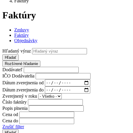
Faktúry
Faktúry
Zmluvy
Faktúry
Objednávky
Hľadaný výraz
Hľadať
Rozšírené hľadanie
Dodávateľ
IČO Dodávatelia
Dátum zverejnenia od
Dátum zverejnenia do
Zverejnený v roku
Číslo faktúry
Popis plnenia
Cena od
Cena do
Zrušiť filter