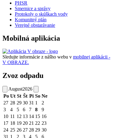
PHSR
Smernice a správy
Protokoly o skúškach vody
Komunitný plán
Verejné obstarávanie
Mobilná aplikácia
Sledujte informácie z nášho webu v
mobilnej aplikácii -
V OBRAZE.
Zvoz odpadu
August
2026
Po
Ut
St
Št
Pi
So
Ne
27
28
29
30
31
1
2
3
4
5
6
7
8
9
10
11
12
13
14
15
16
17
18
19
20
21
22
23
24
25
26
27
28
29
30
31
1
2
3
4
5
6