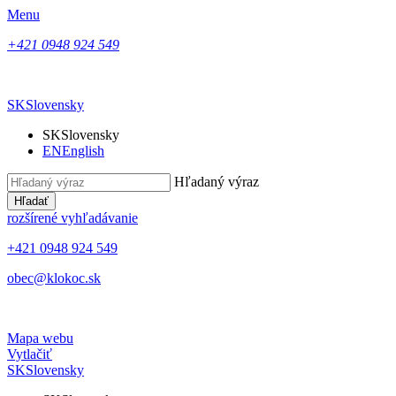
Menu
+421 0948 924 549
SK
Slovensky
SK
Slovensky
EN
English
Hľadaný výraz
Hľadať
rozšírené vyhľadávanie
+421 0948 924 549
obec@klokoc.sk
Mapa webu
Vytlačiť
SK
Slovensky