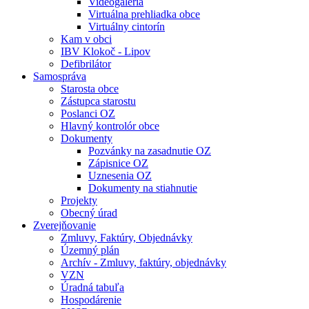
Videogaléria
Virtuálna prehliadka obce
Virtuálny cintorín
Kam v obci
IBV Klokoč - Lipov
Defibrilátor
Samospráva
Starosta obce
Zástupca starostu
Poslanci OZ
Hlavný kontrolór obce
Dokumenty
Pozvánky na zasadnutie OZ
Zápisnice OZ
Uznesenia OZ
Dokumenty na stiahnutie
Projekty
Obecný úrad
Zverejňovanie
Zmluvy, Faktúry, Objednávky
Územný plán
Archív - Zmluvy, faktúry, objednávky
VZN
Úradná tabuľa
Hospodárenie