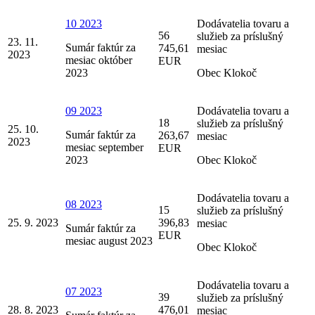
10 2023
Dodávatelia tovaru a
56
služieb za príslušný
23. 11.
Sumár faktúr za
745,61
mesiac
2023
mesiac október
EUR
2023
Obec Klokoč
09 2023
Dodávatelia tovaru a
18
služieb za príslušný
25. 10.
Sumár faktúr za
263,67
mesiac
2023
mesiac september
EUR
2023
Obec Klokoč
Dodávatelia tovaru a
08 2023
15
služieb za príslušný
25. 9. 2023
396,83
mesiac
Sumár faktúr za
EUR
mesiac august 2023
Obec Klokoč
Dodávatelia tovaru a
07 2023
39
služieb za príslušný
28. 8. 2023
476,01
mesiac