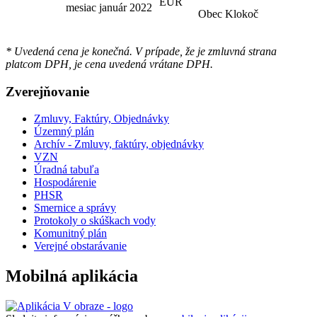
EUR
mesiac január 2022
Obec Klokoč
* Uvedená cena je konečná. V prípade, že je zmluvná strana
platcom DPH, je cena uvedená vrátane DPH.
Zverejňovanie
Zmluvy, Faktúry, Objednávky
Územný plán
Archív - Zmluvy, faktúry, objednávky
VZN
Úradná tabuľa
Hospodárenie
PHSR
Smernice a správy
Protokoly o skúškach vody
Komunitný plán
Verejné obstarávanie
Mobilná aplikácia