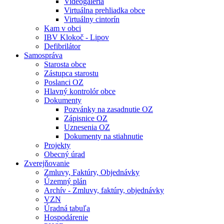
Videogaléria
Virtuálna prehliadka obce
Virtuálny cintorín
Kam v obci
IBV Klokoč - Lipov
Defibrilátor
Samospráva
Starosta obce
Zástupca starostu
Poslanci OZ
Hlavný kontrolór obce
Dokumenty
Pozvánky na zasadnutie OZ
Zápisnice OZ
Uznesenia OZ
Dokumenty na stiahnutie
Projekty
Obecný úrad
Zverejňovanie
Zmluvy, Faktúry, Objednávky
Územný plán
Archív - Zmluvy, faktúry, objednávky
VZN
Úradná tabuľa
Hospodárenie