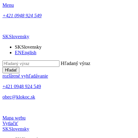
Menu
+421 0948 924 549
SK
Slovensky
SK
Slovensky
EN
English
Hľadaný výraz
Hľadať
rozšírené vyhľadávanie
+421 0948 924 549
obec@klokoc.sk
Mapa webu
Vytlačiť
SK
Slovensky