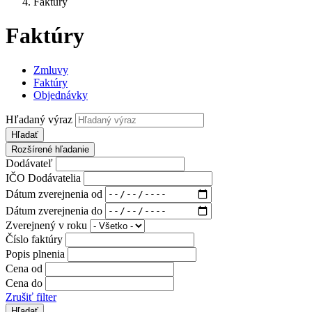
Faktúry
Faktúry
Zmluvy
Faktúry
Objednávky
Hľadaný výraz
Hľadať
Rozšírené hľadanie
Dodávateľ
IČO Dodávatelia
Dátum zverejnenia od
Dátum zverejnenia do
Zverejnený v roku
Číslo faktúry
Popis plnenia
Cena od
Cena do
Zrušiť filter