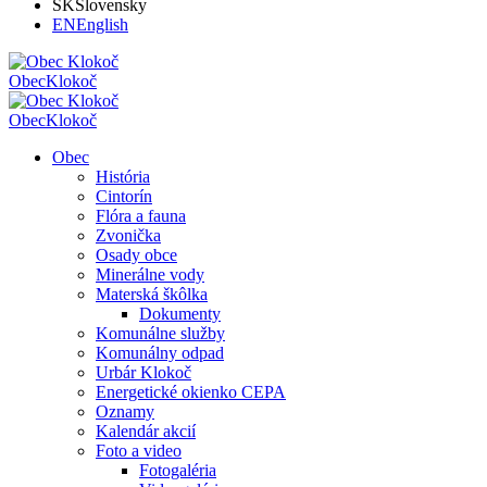
SK
Slovensky
EN
English
Obec
Klokoč
Obec
Klokoč
Obec
História
Cintorín
Flóra a fauna
Zvonička
Osady obce
Minerálne vody
Materská škôlka
Dokumenty
Komunálne služby
Komunálny odpad
Urbár Klokoč
Energetické okienko CEPA
Oznamy
Kalendár akcií
Foto a video
Fotogaléria