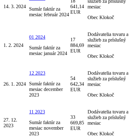
18
služieb za príslušný
14. 3. 2024
641,14
mesiac
Sumár faktúr za
EUR
mesiac február 2024
Obec Klokoč
Dodávatelia tovaru a
01 2024
17
služieb za príslušný
1. 2. 2024
884,69
mesiac
Sumár faktúr za
EUR
mesiac január 2024
Obec Klokoč
12 2023
Dodávatelia tovaru a
54
služieb za príslušný
Sumár faktúr za
26. 1. 2024
642,34
mesiac
mesiac december
EUR
2023
Obec Klokoč
11 2023
Dodávatelia tovaru a
33
služieb za príslušný
27. 12.
Sumár faktúr za
669,85
mesiac
2023
mesiac november
EUR
2023
Obec Klokoč