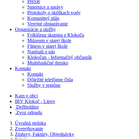
PHSR
Smernice a správy
Protokoly o skúškach vody
Komunitný plán
Verejné obstarávanie
Organizácie a služby
Folklórna skupina z Klokoča
Múzeum v starej škole
Fitness v starej škole
Napísali o nás
Klokočan - Informačný občasník
Multifunkčné ihrisko
Kontakt
Kontakt
Dôležité telefónne čísla
Služby v regióne
Kam v obci
IBV Klokoč - Lipov
Defibrilátor
Zvoz odpadu
Úvodná stránka
Zverejňovanie
Zmluvy, Faktúry, Objednávky