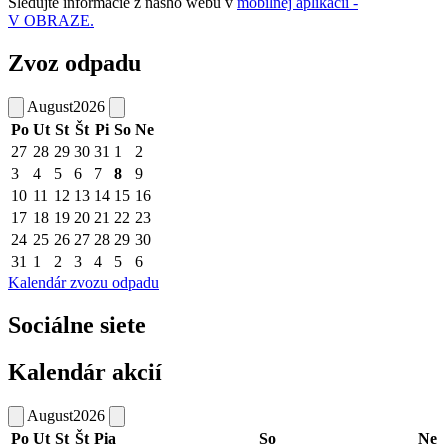
Sledujte informácie z nášho webu v
mobilnej aplikácii -
V OBRAZE.
Zvoz odpadu
August
2026
Po
Ut
St
Št
Pi
So
Ne
27
28
29
30
31
1
2
3
4
5
6
7
8
9
10
11
12
13
14
15
16
17
18
19
20
21
22
23
24
25
26
27
28
29
30
31
1
2
3
4
5
6
Kalendár zvozu odpadu
Sociálne siete
Kalendár akcií
August
2026
Po
Ut
St
Št
Pia
So
Ne