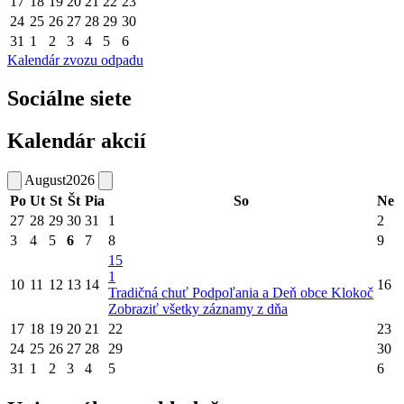
17
18
19
20
21
22
23
24
25
26
27
28
29
30
31
1
2
3
4
5
6
Kalendár zvozu odpadu
Sociálne siete
Kalendár akcií
August
2026
Po
Ut
St
Št
Pia
So
Ne
27
28
29
30
31
1
2
3
4
5
6
7
8
9
15
1
10
11
12
13
14
16
Tradičná chuť Podpoľania a Deň obce Klokoč
Zobraziť všetky záznamy z dňa
17
18
19
20
21
22
23
24
25
26
27
28
29
30
31
1
2
3
4
5
6