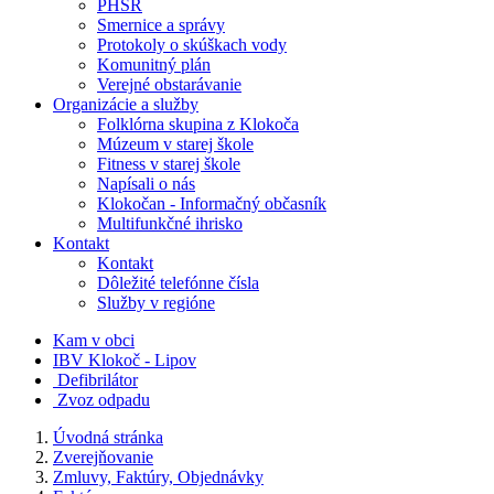
PHSR
Smernice a správy
Protokoly o skúškach vody
Komunitný plán
Verejné obstarávanie
Organizácie a služby
Folklórna skupina z Klokoča
Múzeum v starej škole
Fitness v starej škole
Napísali o nás
Klokočan - Informačný občasník
Multifunkčné ihrisko
Kontakt
Kontakt
Dôležité telefónne čísla
Služby v regióne
Kam v obci
IBV Klokoč - Lipov
Defibrilátor
Zvoz odpadu
Úvodná stránka
Zverejňovanie
Zmluvy, Faktúry, Objednávky