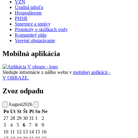
VZN
Úradná tabuľa
Hospodárenie
PHSR
Smernice a správy
Protokoly o skúškach vody
Komunitný plán
Verejné obstarávanie
Mobilná aplikácia
Sledujte informácie z nášho webu v
mobilnej aplikácii -
V OBRAZE.
Zvoz odpadu
August
2026
Po
Ut
St
Št
Pi
So
Ne
27
28
29
30
31
1
2
3
4
5
6
7
8
9
10
11
12
13
14
15
16