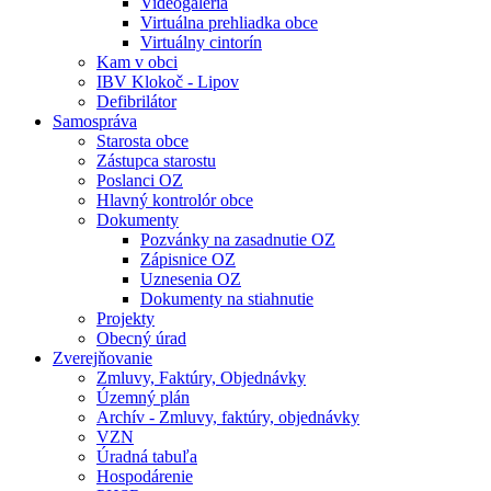
Videogaléria
Virtuálna prehliadka obce
Virtuálny cintorín
Kam v obci
IBV Klokoč - Lipov
Defibrilátor
Samospráva
Starosta obce
Zástupca starostu
Poslanci OZ
Hlavný kontrolór obce
Dokumenty
Pozvánky na zasadnutie OZ
Zápisnice OZ
Uznesenia OZ
Dokumenty na stiahnutie
Projekty
Obecný úrad
Zverejňovanie
Zmluvy, Faktúry, Objednávky
Územný plán
Archív - Zmluvy, faktúry, objednávky
VZN
Úradná tabuľa
Hospodárenie