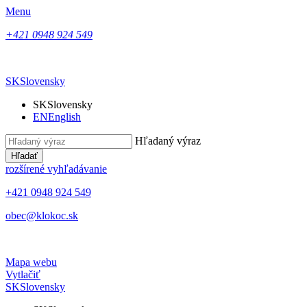
Menu
+421 0948 924 549
SK
Slovensky
SK
Slovensky
EN
English
Hľadaný výraz
Hľadať
rozšírené vyhľadávanie
+421 0948 924 549
obec@klokoc.sk
Mapa webu
Vytlačiť
SK
Slovensky