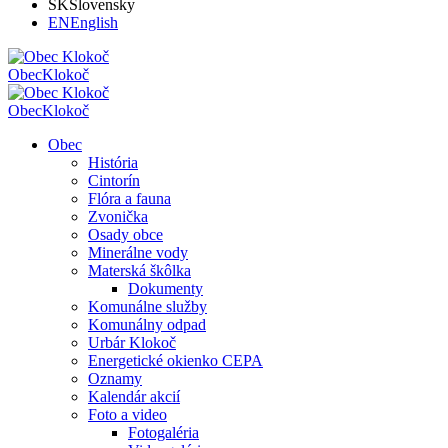
SK
Slovensky
EN
English
Obec
Klokoč
Obec
Klokoč
Obec
História
Cintorín
Flóra a fauna
Zvonička
Osady obce
Minerálne vody
Materská škôlka
Dokumenty
Komunálne služby
Komunálny odpad
Urbár Klokoč
Energetické okienko CEPA
Oznamy
Kalendár akcií
Foto a video
Fotogaléria