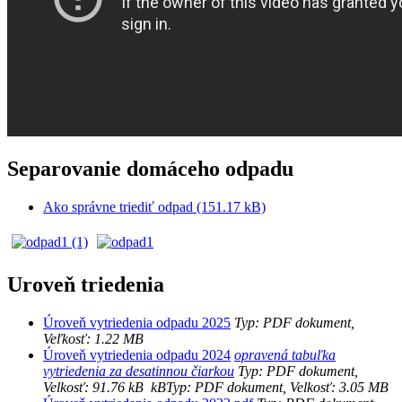
Separovanie domáceho odpadu
Ako správne triediť odpad (151.17 kB)
Uroveň triedenia
Úroveň vytriedenia odpadu 2025
Typ: PDF dokument,
Veľkosť: 1.22 MB
Úroveň vytriedenia odpadu 2024
opravená tabuľka
vytriedenia za desatinnou čiarkou
Typ: PDF dokument,
Velkosť: 91.76 kB
kB
Typ: PDF dokument, Velkosť: 3.05 MB