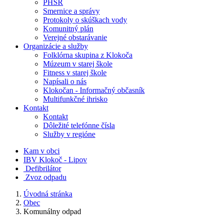
PHSR
Smernice a správy
Protokoly o skúškach vody
Komunitný plán
Verejné obstarávanie
Organizácie a služby
Folklórna skupina z Klokoča
Múzeum v starej škole
Fitness v starej škole
Napísali o nás
Klokočan - Informačný občasník
Multifunkčné ihrisko
Kontakt
Kontakt
Dôležité telefónne čísla
Služby v regióne
Kam v obci
IBV Klokoč - Lipov
Defibrilátor
Zvoz odpadu
Úvodná stránka
Obec
Komunálny odpad