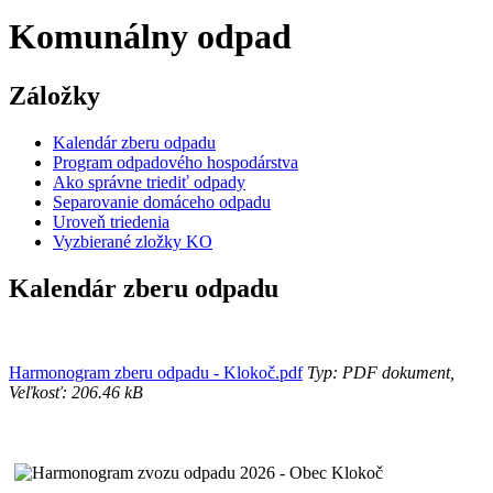
Komunálny odpad
Záložky
Kalendár zberu odpadu
Program odpadového hospodárstva
Ako správne triediť odpady
Separovanie domáceho odpadu
Uroveň triedenia
Vyzbierané zložky KO
Kalendár zberu odpadu
Harmonogram zberu odpadu - Klokoč.pdf
Typ: PDF dokument,
Veľkosť: 206.46 kB