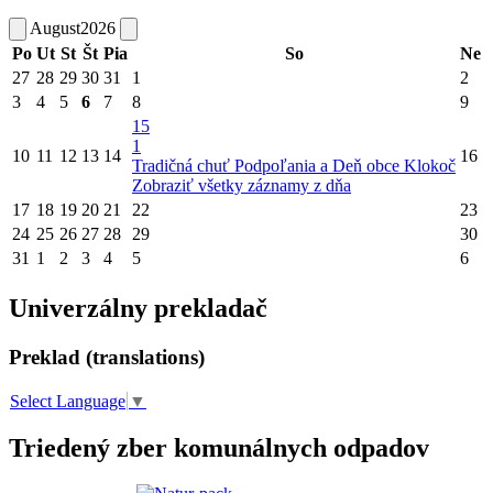
August
2026
Po
Ut
St
Št
Pia
So
Ne
27
28
29
30
31
1
2
3
4
5
6
7
8
9
15
1
10
11
12
13
14
16
Tradičná chuť Podpoľania a Deň obce Klokoč
Zobraziť všetky záznamy z dňa
17
18
19
20
21
22
23
24
25
26
27
28
29
30
31
1
2
3
4
5
6
Univerzálny prekladač
Preklad (translations)
Select Language
▼
Triedený zber komunálnych odpadov