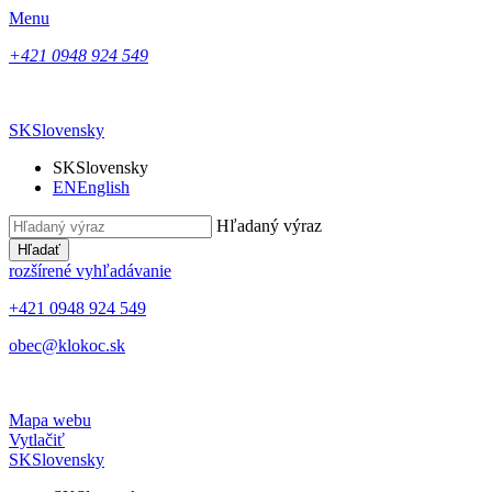
Menu
+421 0948 924 549
SK
Slovensky
SK
Slovensky
EN
English
Hľadaný výraz
Hľadať
rozšírené vyhľadávanie
+421 0948 924 549
obec@klokoc.sk
Mapa webu
Vytlačiť
SK
Slovensky