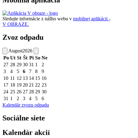
Mobilná aplikácia
Sledujte informácie z nášho webu v
mobilnej aplikácii -
V OBRAZE.
Zvoz odpadu
August
2026
Po
Ut
St
Št
Pi
So
Ne
27
28
29
30
31
1
2
3
4
5
6
7
8
9
10
11
12
13
14
15
16
17
18
19
20
21
22
23
24
25
26
27
28
29
30
31
1
2
3
4
5
6
Kalendár zvozu odpadu
Sociálne siete
Kalendár akcií