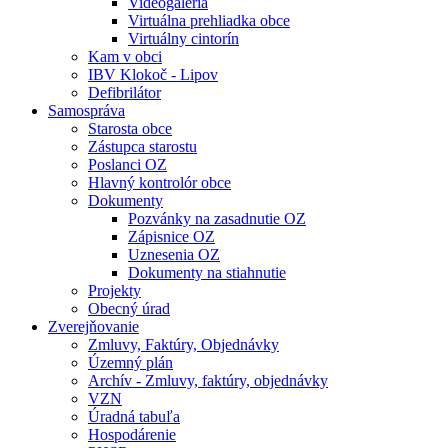
Videogaléria
Virtuálna prehliadka obce
Virtuálny cintorín
Kam v obci
IBV Klokoč - Lipov
Defibrilátor
Samospráva
Starosta obce
Zástupca starostu
Poslanci OZ
Hlavný kontrolór obce
Dokumenty
Pozvánky na zasadnutie OZ
Zápisnice OZ
Uznesenia OZ
Dokumenty na stiahnutie
Projekty
Obecný úrad
Zverejňovanie
Zmluvy, Faktúry, Objednávky
Územný plán
Archív - Zmluvy, faktúry, objednávky
VZN
Úradná tabuľa
Hospodárenie