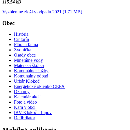
115.54 kB
Vyzbierané zložky odpadu 2021 (1.71 MB)
Obec
História
Cintorín
Flóra a fauna
Zvonička
Osady obce
Minerálne vody
Materská škôlka
Komunálne služby
Komunálny odpad
Urbár Klokoč
Energetické okienko CEPA
Oznamy
Kalendár akcií
Foto a video
Kam v obci
IBV Klokoč - Lipov
Defibrilátor