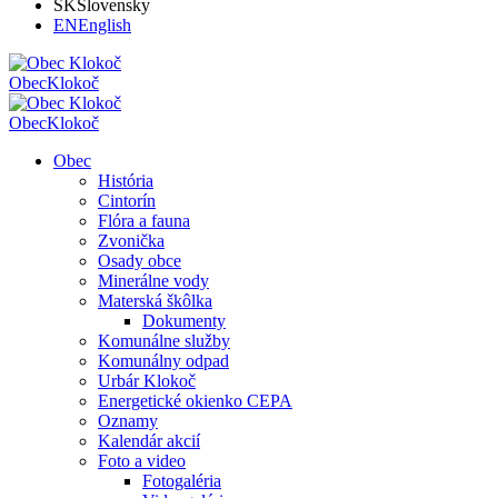
SK
Slovensky
EN
English
Obec
Klokoč
Obec
Klokoč
Obec
História
Cintorín
Flóra a fauna
Zvonička
Osady obce
Minerálne vody
Materská škôlka
Dokumenty
Komunálne služby
Komunálny odpad
Urbár Klokoč
Energetické okienko CEPA
Oznamy
Kalendár akcií
Foto a video
Fotogaléria