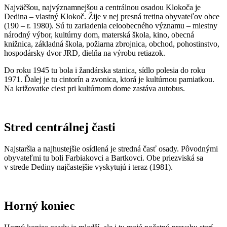
Najväčšou, najvýznamnejšou a centrálnou osadou Klokoča je
Dedina – vlastný Klokoč. Žije v nej presná tretina obyvateľov obce
(190 – r. 1980). Sú tu zariadenia celoobecného významu – miestny
národný výbor, kultúrny dom, materská škola, kino, obecná
knižnica, základná škola, požiarna zbrojnica, obchod, pohostinstvo,
hospodársky dvor JRD, dielňa na výrobu retiazok.
Do roku 1945 tu bola i žandárska stanica, sídlo polesia do roku
1971. Ďalej je tu cintorín a zvonica, ktorá je kultúrnou pamiatkou.
Na križovatke ciest pri kultúrnom dome zastáva autobus.
Stred centrálnej časti
Najstaršia a najhustejšie osídlená je stredná časť osady. Pôvodnými
obyvateľmi tu boli Farbiakovci a Bartkovci. Obe priezviská sa
v strede Dediny najčastejšie vyskytujú i teraz (1981).
Horný koniec