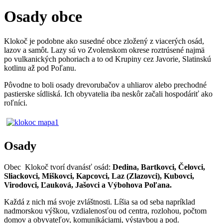
Osady obce
Klokoč je podobne ako susedné obce zložený z viacerých osád,
lazov a samôt. Lazy sú vo Zvolenskom okrese roztrúsené najmä
po vulkanických pohoriach a to od Krupiny cez Javorie, Slatinskú
kotlinu až pod Poľanu.
Pôvodne to boli osady drevorubačov a uhliarov alebo prechodné
pastierske sídliská. Ich obyvatelia iba neskôr začali hospodáriť ako
roľníci.
Osady
Obec Klokoč tvorí dvanásť osád:
Dedina, Bartkovci, Čelovci,
Sliackovci, Miškovci, Kapcovci, Laz (Zlazovci), Kubovci,
Virodovci, Ľauková, Jašovci a Výbohova Poľana.
Každá z nich má svoje zvláštnosti. Líšia sa od seba napríklad
nadmorskou výškou, vzdialenosťou od centra, rozlohou, počtom
domov a obyvateľov, komunikáciami, výstavbou a pod.