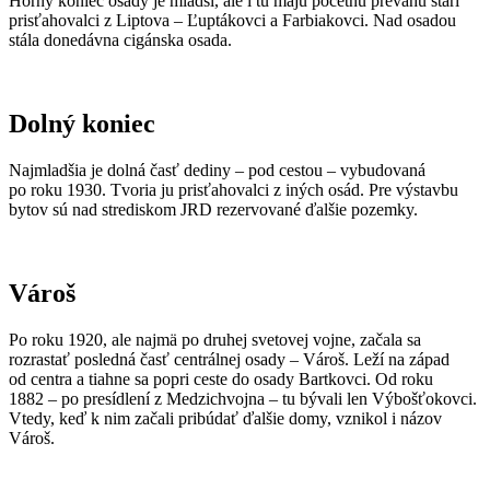
Horný koniec osady je mladší, ale i tu majú početnú prevahu starí
prisťahovalci z Liptova – Ľuptákovci a Farbiakovci. Nad osadou
stála donedávna cigánska osada.
Dolný koniec
Najmladšia je dolná časť dediny – pod cestou – vybudovaná
po roku 1930. Tvoria ju prisťahovalci z iných osád. Pre výstavbu
bytov sú nad strediskom JRD rezervované ďalšie pozemky.
Vároš
Po roku 1920, ale najmä po druhej svetovej vojne, začala sa
rozrastať posledná časť centrálnej osady – Vároš. Leží na západ
od centra a tiahne sa popri ceste do osady Bartkovci. Od roku
1882 – po presídlení z Medzichvojna – tu bývali len Výbošťokovci.
Vtedy, keď k nim začali pribúdať ďalšie domy, vznikol i názov
Vároš.