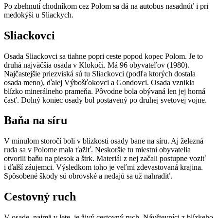
Po zbehnutí chodníkom cez Polom sa dá na autobus nasadnúť i pri
medokýši u Sliackych.
Sliackovci
Osada Sliackovci sa tiahne popri ceste popod kopec Polom. Je to
druhá najväčšia osada v Klokoči. Má 96 obyvateľov (1980).
Najčastejšie priezviská sú tu Sliackovci (podľa ktorých dostala
osada meno), ďalej Výbošťokovci a Gondovci. Osada vznikla
blízko minerálneho prameňa. Pôvodne bola obývaná len jej horná
časť. Dolný koniec osady bol postavený po druhej svetovej vojne.
Baňa na síru
V minulom storočí boli v blízkosti osady bane na síru. Aj železná
ruda sa v Polome mala ťažiť. Neskoršie tu miestni obyvatelia
otvorili baňu na piesok a štrk. Materiál z nej začali postupne voziť
i ďalší záujemci. Výsledkom toho je veľmi zdevastovaná krajina.
Spôsobené škody sú obrovské a nedajú sa už nahradiť.
Cestovný ruch
V osade, najmä v lete, je živý cestovný ruch. Návštevníci z blízkeho