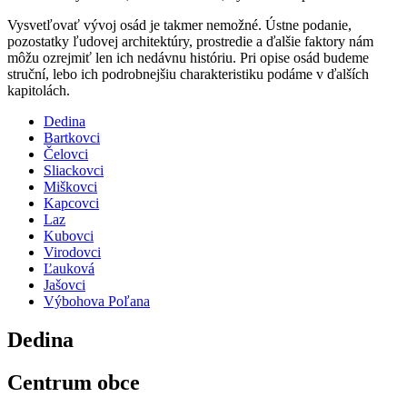
Vysvetľovať vývoj osád je takmer nemožné. Ústne podanie,
pozostatky ľudovej architektúry, prostredie a ďalšie faktory nám
môžu ozrejmiť len ich nedávnu históriu. Pri opise osád budeme
struční, lebo ich podrobnejšiu charakteristiku podáme v ďalších
kapitolách.
Dedina
Bartkovci
Čelovci
Sliackovci
Miškovci
Kapcovci
Laz
Kubovci
Virodovci
Ľauková
Jašovci
Výbohova Poľana
Dedina
Centrum obce