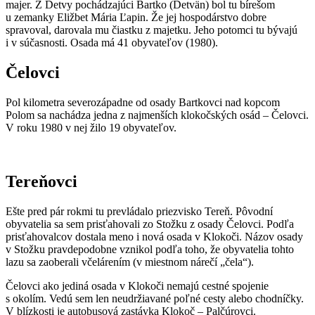
majer. Z Detvy pochádzajúci Bartko (Detvän) bol tu bírešom
u zemanky Eližbet Mária Ľapin. Že jej hospodárstvo dobre
spravoval, darovala mu čiastku z majetku. Jeho potomci tu bývajú
i v súčasnosti. Osada má 41 obyvateľov (1980).
Čelovci
Pol kilometra severozápadne od osady Bartkovci nad kopcom
Polom sa nachádza jedna z najmenších klokočských osád – Čelovci.
V roku 1980 v nej žilo 19 obyvateľov.
Tereňovci
Ešte pred pár rokmi tu prevládalo priezvisko Tereň. Pôvodní
obyvatelia sa sem prisťahovali zo Stožku z osady Čelovci. Podľa
prisťahovalcov dostala meno i nová osada v Klokoči. Názov osady
v Stožku pravdepodobne vznikol podľa toho, že obyvatelia tohto
lazu sa zaoberali včelárením (v miestnom nárečí „čela“).
Čelovci ako jediná osada v Klokoči nemajú cestné spojenie
s okolím. Vedú sem len neudržiavané poľné cesty alebo chodníčky.
V blízkosti je autobusová zastávka Klokoč – Palčúrovci.