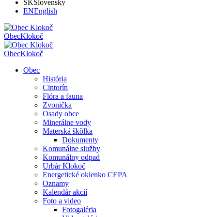
SK
Slovensky
EN
English
Obec
Klokoč
Obec
Klokoč
Obec
História
Cintorín
Flóra a fauna
Zvonička
Osady obce
Minerálne vody
Materská škôlka
Dokumenty
Komunálne služby
Komunálny odpad
Urbár Klokoč
Energetické okienko CEPA
Oznamy
Kalendár akcií
Foto a video
Fotogaléria