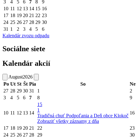
3
4
5
6
7
8
9
10
11
12
13
14
15
16
17
18
19
20
21
22
23
24
25
26
27
28
29
30
31
1
2
3
4
5
6
Kalendár zvozu odpadu
Sociálne siete
Kalendár akcií
August
2026
Po
Ut
St
Št
Pia
So
Ne
27
28
29
30
31
1
2
3
4
5
6
7
8
9
15
1
10
11
12
13
14
16
Tradičná chuť Podpoľania a Deň obce Klokoč
Zobraziť všetky záznamy z dňa
17
18
19
20
21
22
23
24
25
26
27
28
29
30