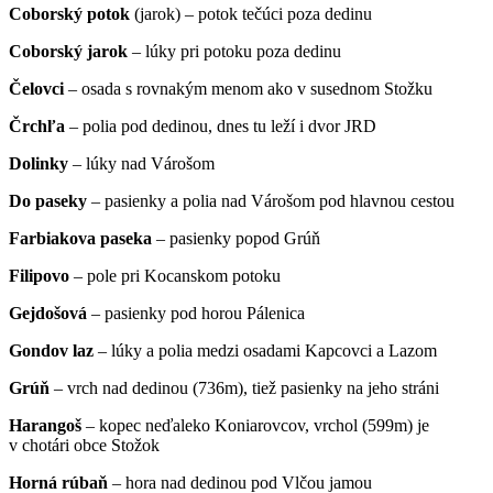
Coborský potok
(jarok) – potok tečúci poza dedinu
Coborský jarok
– lúky pri potoku poza dedinu
Čelovci
– osada s rovnakým menom ako v susednom Stožku
Črchľa
– polia pod dedinou, dnes tu leží i dvor JRD
Dolinky
– lúky nad Várošom
Do paseky
– pasienky a polia nad Várošom pod hlavnou cestou
Farbiakova paseka
– pasienky popod Grúň
Filipovo
– pole pri Kocanskom potoku
Gejdošová
– pasienky pod horou Pálenica
Gondov laz
– lúky a polia medzi osadami Kapcovci a Lazom
Grúň
– vrch nad dedinou (736m), tiež pasienky na jeho stráni
Harangoš
– kopec neďaleko Koniarovcov, vrchol (599m) je
v chotári obce Stožok
Horná rúbaň
– hora nad dedinou pod Vlčou jamou