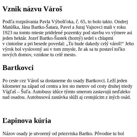
Vznik názvu Vároš
Podľa rozprávania Pavla Výbošťoka, č. 65, to bolo takto. Ondrej
Matúška, Jána Bartko-Šatara, Pavel a Juraj Vajsovci mali v roku
1923 na tomto mieste pridelené pozemky pod stavbu vo výmere asi
jeden hektár. Jozef Bartko-Šustek (horný) sedel s chlapmi
v cintoríne a pri besede povedal: „Tu bude dakedy celý vároš!“ Jeho
výrok bol vyslovený asi v tom zmysle, že ak sa tu postaví toľko
nových domov, vznikne tu celé mesto.
Bartkovci
Po ceste cez Vároš sa dostaneme do osady Bartkovci. Leží jeden
kilometer na západ od centra a len sto metrov od cesty druhej triedy
Vígľaš – Šuľa. Autobusy idúce týmto smerom zastavujú neďaleko
nad osadou. Autobusová zastávka slúži aj cestujúcim z iných osád.
Ľapinova kúria
Názov osady je utvorený od priezviska Bartko. Pôvodne tu bol