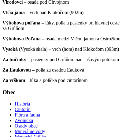
Virodovci
– osada pod Chvojnom
Vlčia jama
– vrch nad Klokočom (902m)
Výbohova poľana
– lúky, polia a pasienky pri hlavnej ceste
za Grúňom
Výbohova Poľana
– osada medzi Vlčou jamou a Ostrožkou
Vysoká
(Vysoká skala) – vrch (hora) nad Klokočom (893m)
Za bučinky
– pasienky pod Grúňom nad Jašovým potokom
Za Ľaukovou
– polia za osadou Ľauková
Za vŕškom
– lúka a políčka pod cintorínom
Obec
História
Cintorín
Flóra a fauna
Zvonička
Osady obce
Minerálne vody
Materská škôlka