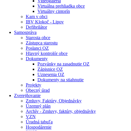
Videogaléria
Virtuálna prehliadka obce
Virtuálny cintorín
Kam v obci
IBV Klokoč - Lipov
Defibrilátor
Samospráva
Starosta obce
Zástupca starostu
Poslanci OZ
Hlavný kontrolór obce
Dokumenty
Pozvánky na zasadnutie OZ
Zápisnice OZ
Uznesenia OZ
Dokumenty na stiahnutie
Projekty
Obecný úrad
Zverejňovanie
Zmluvy, Faktúry, Objednávky
Územný plán
Archív - Zmluvy, faktúry, objednávky
VZN
Úradná tabuľa
Hospodárenie