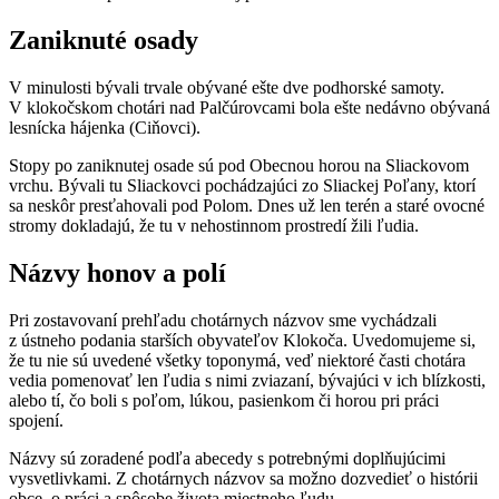
Zaniknuté osady
V minulosti bývali trvale obývané ešte dve podhorské samoty.
V klokočskom chotári nad Palčúrovcami bola ešte nedávno obývaná
lesnícka hájenka (Ciňovci).
Stopy po zaniknutej osade sú pod Obecnou horou na Sliackovom
vrchu. Bývali tu Sliackovci pochádzajúci zo Sliackej Poľany, ktorí
sa neskôr presťahovali pod Polom. Dnes už len terén a staré ovocné
stromy dokladajú, že tu v nehostinnom prostredí žili ľudia.
Názvy honov a polí
Pri zostavovaní prehľadu chotárnych názvov sme vychádzali
z ústneho podania starších obyvateľov Klokoča. Uvedomujeme si,
že tu nie sú uvedené všetky toponymá, veď niektoré časti chotára
vedia pomenovať len ľudia s nimi zviazaní, bývajúci v ich blízkosti,
alebo tí, čo boli s poľom, lúkou, pasienkom či horou pri práci
spojení.
Názvy sú zoradené podľa abecedy s potrebnými doplňujúcimi
vysvetlivkami. Z chotárnych názvov sa možno dozvedieť o histórii
obce, o práci a spôsobe života miestneho ľudu.