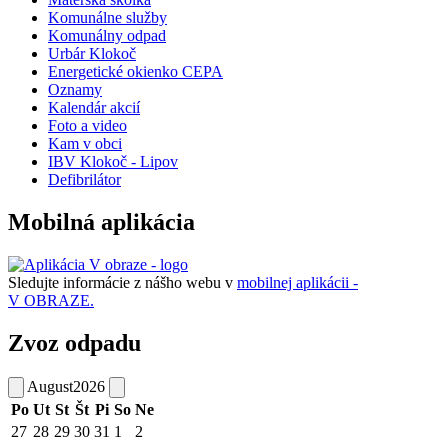
Komunálne služby
Komunálny odpad
Urbár Klokoč
Energetické okienko CEPA
Oznamy
Kalendár akcií
Foto a video
Kam v obci
IBV Klokoč - Lipov
Defibrilátor
Mobilná aplikácia
Sledujte informácie z nášho webu v
mobilnej aplikácii -
V OBRAZE.
Zvoz odpadu
August
2026
Po
Ut
St
Št
Pi
So
Ne
27
28
29
30
31
1
2