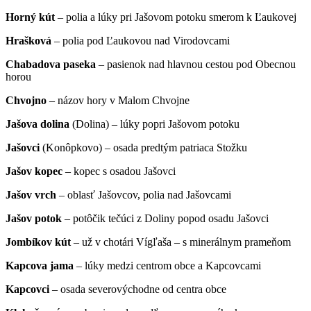
Horný kút
– polia a lúky pri Jašovom potoku smerom k Ľaukovej
Hrašková
– polia pod Ľaukovou nad Virodovcami
Chabadova paseka
– pasienok nad hlavnou cestou pod Obecnou
horou
Chvojno
– názov hory v Malom Chvojne
Jašova dolina
(Dolina) – lúky popri Jašovom potoku
Jašovci
(Konôpkovo) – osada predtým patriaca Stožku
Jašov kopec
– kopec s osadou Jašovci
Jašov vrch
– oblasť Jašovcov, polia nad Jašovcami
Jašov potok
– potôčik tečúci z Doliny popod osadu Jašovci
Jombíkov kút
– už v chotári Vígľaša – s minerálnym prameňom
Kapcova jama
– lúky medzi centrom obce a Kapcovcami
Kapcovci
– osada severovýchodne od centra obce