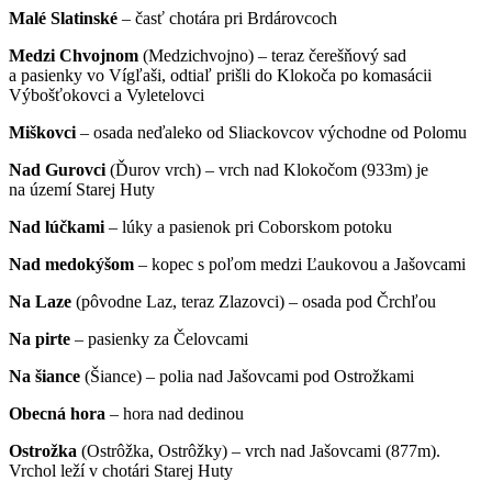
Malé Slatinské
– časť chotára pri Brdárovcoch
Medzi Chvojnom
(Medzichvojno) – teraz čerešňový sad
a pasienky vo Vígľaši, odtiaľ prišli do Klokoča po komasácii
Výbošťokovci a Vyletelovci
Miškovci
– osada neďaleko od Sliackovcov východne od Polomu
Nad Gurovci
(Ďurov vrch) – vrch nad Klokočom (933m) je
na území Starej Huty
Nad lúčkami
– lúky a pasienok pri Coborskom potoku
Nad medokýšom
– kopec s poľom medzi Ľaukovou a Jašovcami
Na Laze
(pôvodne Laz, teraz Zlazovci) – osada pod Črchľou
Na pirte
– pasienky za Čelovcami
Na šiance
(Šiance) – polia nad Jašovcami pod Ostrožkami
Obecná hora
– hora nad dedinou
Ostrožka
(Ostrôžka, Ostrôžky) – vrch nad Jašovcami (877m).
Vrchol leží v chotári Starej Huty