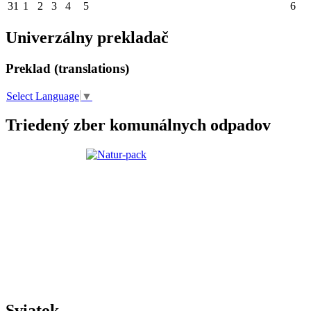
31
1
2
3
4
5
6
Univerzálny prekladač
Preklad (translations)
Select Language
▼
Triedený zber komunálnych odpadov
Sviatok