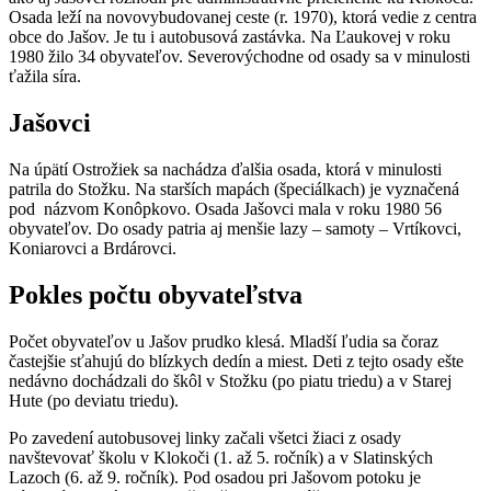
Osada leží na novovybudovanej ceste (r. 1970), ktorá vedie z centra
obce do Jašov. Je tu i autobusová zastávka. Na Ľaukovej v roku
1980 žilo 34 obyvateľov. Severovýchodne od osady sa v minulosti
ťažila síra.
Jašovci
Na úpätí Ostrožiek sa nachádza ďalšia osada, ktorá v minulosti
patrila do Stožku. Na starších mapách (špeciálkach) je vyznačená
pod názvom Konôpkovo. Osada Jašovci mala v roku 1980 56
obyvateľov. Do osady patria aj menšie lazy – samoty – Vrtíkovci,
Koniarovci a Brdárovci.
Pokles počtu obyvateľstva
Počet obyvateľov u Jašov prudko klesá. Mladší ľudia sa čoraz
častejšie sťahujú do blízkych dedín a miest. Deti z tejto osady ešte
nedávno dochádzali do škôl v Stožku (po piatu triedu) a v Starej
Hute (po deviatu triedu).
Po zavedení autobusovej linky začali všetci žiaci z osady
navštevovať školu v Klokoči (1. až 5. ročník) a v Slatinských
Lazoch (6. až 9. ročník). Pod osadou pri Jašovom potoku je