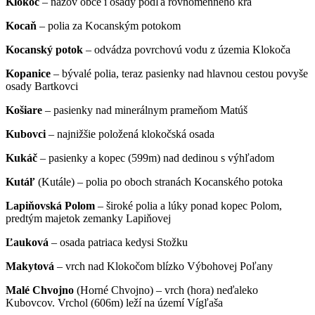
Klokoč
– názov obce i osady podľa rovnomenného kra
Kocaň
– polia za Kocanským potokom
Kocanský potok
– odvádza povrchovú vodu z územia Klokoča
Kopanice
– bývalé polia, teraz pasienky nad hlavnou cestou povyše
osady Bartkovci
Košiare
– pasienky nad minerálnym prameňom Matúš
Kubovci
– najnižšie položená klokočská osada
Kukáč
– pasienky a kopec (599m) nad dedinou s výhľadom
Kutáľ
(Kutále) – polia po oboch stranách Kocanského potoka
Lapiňovská Polom
– široké polia a lúky ponad kopec Polom,
predtým majetok zemanky Lapiňovej
Ľauková
– osada patriaca kedysi Stožku
Makytová
– vrch nad Klokočom blízko Výbohovej Poľany
Malé Chvojno
(Horné Chvojno) – vrch (hora) neďaleko
Kubovcov. Vrchol (606m) leží na území Vígľaša