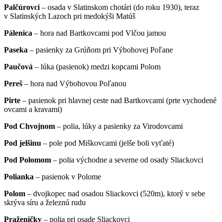
Palčúrovci
– osada v Slatinskom chotári (do roku 1930), teraz
v Slatinských Lazoch pri medokýši Matúš
Pálenica
– hora nad Bartkovcami pod Vlčou jamou
Paseka
– pasienky za Grúňom pri Výbohovej Poľane
Paučová
– lúka (pasienok) medzi kopcami Polom
Pereš
– hora nad Výbohovou Poľanou
Pirte
– pasienok pri hlavnej ceste nad Bartkovcami (prte vychodené
ovcami a kravami)
Pod Chvojnom
– polia, lúky a pasienky za Virodovcami
Pod jelšinu
– pole pod Miškovcami (jelše boli vyťaté)
Pod Polomom
– polia východne a severne od osady Sliackovci
Polianka
– pasienok v Polome
Polom
– dvojkopec nad osadou Sliackovci (520m), ktorý v sebe
skrýva síru a železnú rudu
Praženičky
– polia pri osade Sliackovci