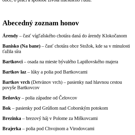
Abecedný zoznam honov
Árendy
– časť vígľašského chotára daná do árendy Klokočanom
Banisko (Na bane)
– časť chotára obce Stožok, kde sa v minulosti
ťažila síra
Bartkovci
– osada na mieste bývalého Lapiňovského majera
Bartkov laz
– lúky a polia pod Bartkovcami
Bartkov vrch
(Detvänov vrch) – pasienky nad hlavnou cestou
povyše Bartkovcov
Beňovky
– polia západne od Čelovcov
Bok
– pasienky pod Grúňom nad Coborským potokom
Brezinka
– brezový háj v Polome za Miškovcami
Brajerka
– polia pod Chvojnom a Virodovcami