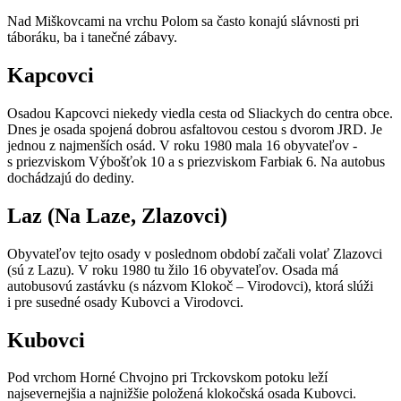
Nad Miškovcami na vrchu Polom sa často konajú slávnosti pri
táboráku, ba i tanečné zábavy.
Kapcovci
Osadou Kapcovci niekedy viedla cesta od Sliackych do centra obce.
Dnes je osada spojená dobrou asfaltovou cestou s dvorom JRD. Je
jednou z najmenších osád. V roku 1980 mala 16 obyvateľov -
s priezviskom Výbošťok 10 a s priezviskom Farbiak 6. Na autobus
dochádzajú do dediny.
Laz (Na Laze, Zlazovci)
Obyvateľov tejto osady v poslednom období začali volať Zlazovci
(sú z Lazu). V roku 1980 tu žilo 16 obyvateľov. Osada má
autobusovú zastávku (s názvom Klokoč – Virodovci), ktorá slúži
i pre susedné osady Kubovci a Virodovci.
Kubovci
Pod vrchom Horné Chvojno pri Trckovskom potoku leží
najsevernejšia a najnižšie položená klokočská osada Kubovci.