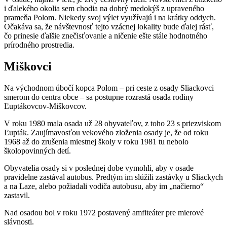
i ďalekého okolia sem chodia na dobrý medokýš z upraveného
prameňa Polom. Niekedy svoj výlet využívajú i na krátky oddych.
Očakáva sa, že návštevnosť tejto vzácnej lokality bude ďalej rásť,
čo prinesie ďalšie znečisťovanie a ničenie ešte stále hodnotného
prírodného prostredia.
Miškovci
Na východnom úbočí kopca Polom – pri ceste z osady Sliackovci
smerom do centra obce – sa postupne rozrastá osada rodiny
Ľuptákovcov-Miškovcov.
V roku 1980 mala osada už 28 obyvateľov, z toho 23 s priezviskom
Ľupták. Zaujímavosťou vekového zloženia osady je, že od roku
1968 až do zrušenia miestnej školy v roku 1981 tu nebolo
školopovinných detí.
Obyvatelia osady si v poslednej dobe vymohli, aby v osade
pravidelne zastával autobus. Predtým im slúžili zastávky u Sliackych
a na Laze, alebo požiadali vodiča autobusu, aby im „načierno“
zastavil.
Nad osadou bol v roku 1972 postavený amfiteáter pre mierové
slávnosti.