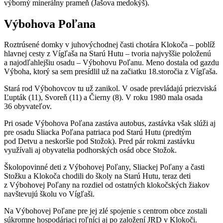
výborný minerálny prameň (Jašova medokýš).
Výbohova Poľana
Roztrúsené domky v juhovýchodnej časti chotára Klokoča – poblíž
hlavnej cesty z Vígľaša na Starú Hutu – tvoria najvyššie položenú
a najodľahlejšiu osadu – Výbohovu Poľanu. Meno dostala od gazdu
Výboha, ktorý sa sem presídlil už na začiatku 18.storočia z Vígľaša.
Stará rod Výbohovcov tu už zanikol. V osade prevládajú priezviská
Ľupták (11), Svoreň (11) a Čierny (8). V roku 1980 mala osada
36 obyvateľov.
Pri osade Výbohova Poľana zastáva autobus, zastávka však slúži aj
pre osadu Sliacka Poľana patriaca pod Starú Hutu (predtým
pod Detvu a neskoršie pod Stožok). Pred pár rokmi zastávku
využívali aj obyvatelia podhorských osád obce Stožok.
Školopovinné deti z Výbohovej Poľany, Sliackej Poľany a časti
Stožku a Klokoča chodili do školy na Starú Hutu, teraz deti
z Výbohovej Poľany na rozdiel od ostatných klokočských žiakov
navštevujú školu vo Vígľaši.
Na Výbohovej Poľane pre jej zlé spojenie s centrom obce zostali
súkromne hospodáriaci roľníci aj po založení JRD v Klokoči.