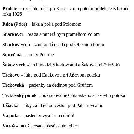
Prídele
– rozsiahle polia pri Kocanskom potoku pridelené Klokoču
roku 1926
Psica
(Psice) – lúka a polia pod Polomom
Sliackovci
– osada s minerálnym prameňom Polom
Sliackov vrch
– zaniknutá osada pod Obecnou horou
Smrečina
– hora v Polome
Šakov vrch
– vrch medzi Virodovcami a Šakovcami (Stožok)
Trckovo
– lúky pod Ľaukovou pri Jašovom potoku
Trckovská
– pasienky za dedinou pod Grúňom
Trckovský potok
– pokračovanie Coborského a Jašovho potoka
Ušiačka
– lúky za hlavnou cestou pod Palčúrovcami
Vajanka
– pasienky vysoko na Grúni
Vároš
– menšia osada, časť centra obce