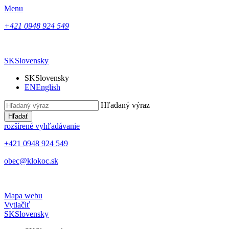
Menu
+421 0948 924 549
SK
Slovensky
SK
Slovensky
EN
English
Hľadaný výraz
Hľadať
rozšírené vyhľadávanie
+421 0948 924 549
obec@klokoc.sk
Mapa webu
Vytlačiť
SK
Slovensky