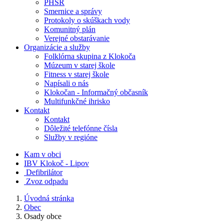
PHSR
Smernice a správy
Protokoly o skúškach vody
Komunitný plán
Verejné obstarávanie
Organizácie a služby
Folklórna skupina z Klokoča
Múzeum v starej škole
Fitness v starej škole
Napísali o nás
Klokočan - Informačný občasník
Multifunkčné ihrisko
Kontakt
Kontakt
Dôležité telefónne čísla
Služby v regióne
Kam v obci
IBV Klokoč - Lipov
Defibrilátor
Zvoz odpadu
Úvodná stránka
Obec
Osady obce