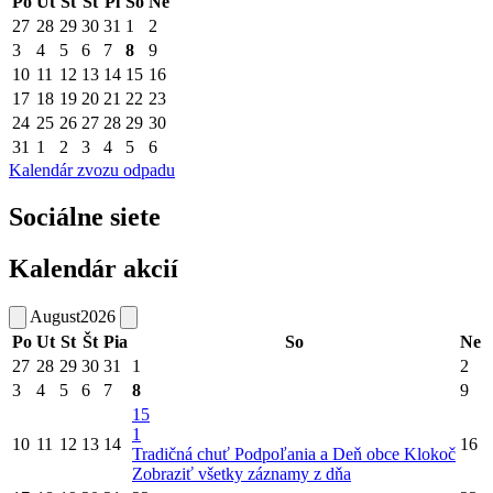
Po
Ut
St
Št
Pi
So
Ne
27
28
29
30
31
1
2
3
4
5
6
7
8
9
10
11
12
13
14
15
16
17
18
19
20
21
22
23
24
25
26
27
28
29
30
31
1
2
3
4
5
6
Kalendár zvozu odpadu
Sociálne siete
Kalendár akcií
August
2026
Po
Ut
St
Št
Pia
So
Ne
27
28
29
30
31
1
2
3
4
5
6
7
8
9
15
1
10
11
12
13
14
16
Tradičná chuť Podpoľania a Deň obce Klokoč
Zobraziť všetky záznamy z dňa