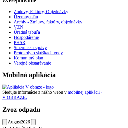
Zverejňovanie
Zmluvy, Faktúry, Objednávky
Územný plán
Archív - Zmluvy, faktúry, objednávky
VZN
Úradná tabuľa
Hospodárenie
PHSR
Smernice a správy
Protokoly o skúškach vody
Komunitný plán
Verejné obstarávanie
Mobilná aplikácia
Sledujte informácie z nášho webu v
mobilnej aplikácii -
V OBRAZE.
Zvoz odpadu
August
2026