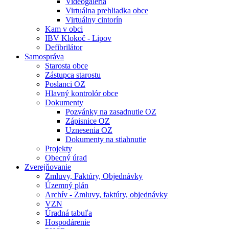
Videogaléria
Virtuálna prehliadka obce
Virtuálny cintorín
Kam v obci
IBV Klokoč - Lipov
Defibrilátor
Samospráva
Starosta obce
Zástupca starostu
Poslanci OZ
Hlavný kontrolór obce
Dokumenty
Pozvánky na zasadnutie OZ
Zápisnice OZ
Uznesenia OZ
Dokumenty na stiahnutie
Projekty
Obecný úrad
Zverejňovanie
Zmluvy, Faktúry, Objednávky
Územný plán
Archív - Zmluvy, faktúry, objednávky
VZN
Úradná tabuľa
Hospodárenie