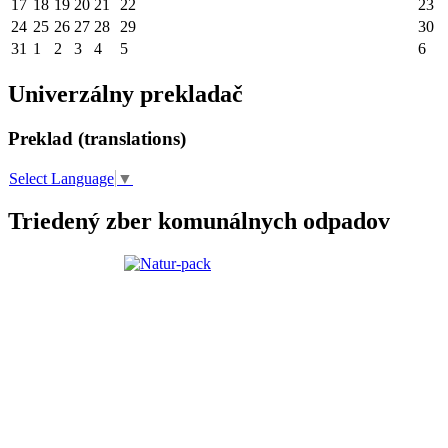
17
18
19
20
21
22
23
24
25
26
27
28
29
30
31
1
2
3
4
5
6
Univerzálny prekladač
Preklad (translations)
Select Language
▼
Triedený zber komunálnych odpadov