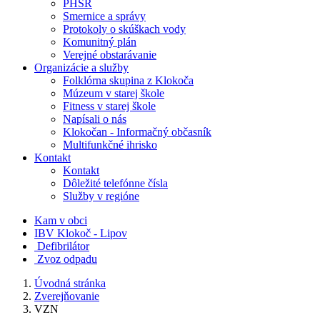
PHSR
Smernice a správy
Protokoly o skúškach vody
Komunitný plán
Verejné obstarávanie
Organizácie a služby
Folklórna skupina z Klokoča
Múzeum v starej škole
Fitness v starej škole
Napísali o nás
Klokočan - Informačný občasník
Multifunkčné ihrisko
Kontakt
Kontakt
Dôležité telefónne čísla
Služby v regióne
Kam v obci
IBV Klokoč - Lipov
Defibrilátor
Zvoz odpadu
Úvodná stránka
Zverejňovanie
VZN