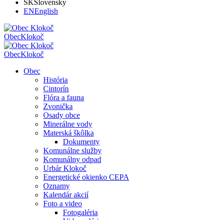
SK
Slovensky
EN
English
Obec
Klokoč
Obec
Klokoč
Obec
História
Cintorín
Flóra a fauna
Zvonička
Osady obce
Minerálne vody
Materská škôlka
Dokumenty
Komunálne služby
Komunálny odpad
Urbár Klokoč
Energetické okienko CEPA
Oznamy
Kalendár akcií
Foto a video
Fotogaléria