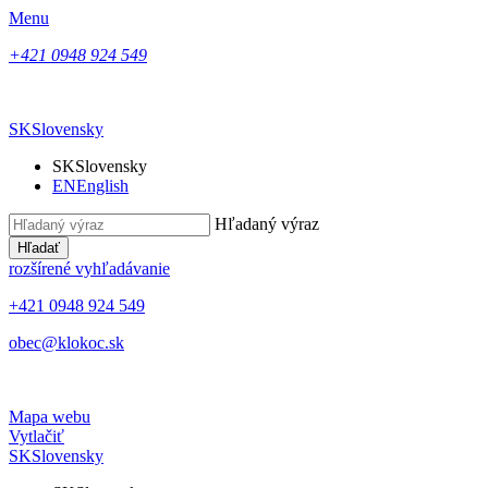
Menu
+421 0948 924 549
SK
Slovensky
SK
Slovensky
EN
English
Hľadaný výraz
Hľadať
rozšírené vyhľadávanie
+421 0948 924 549
obec@klokoc.sk
Mapa webu
Vytlačiť
SK
Slovensky