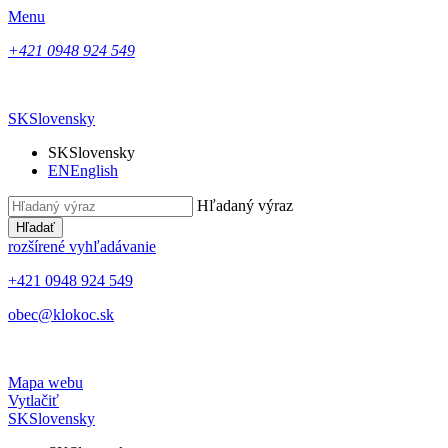
Menu
+421 0948 924 549
SK
Slovensky
SK
Slovensky
EN
English
Hľadaný výraz
Hľadať
rozšírené vyhľadávanie
+421 0948 924 549
obec@klokoc.sk
Mapa webu
Vytlačiť
SK
Slovensky