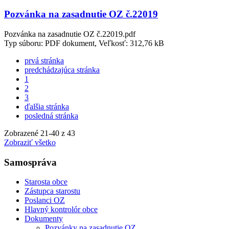
Pozvánka na zasadnutie OZ č.22019
Pozvánka na zasadnutie OZ č.22019.pdf
Typ súboru: PDF dokument, Veľkosť: 312,76 kB
prvá stránka
predchádzajúca stránka
1
2
3
ďalšia stránka
posledná stránka
Zobrazené
21
-
40
z 43
Zobraziť všetko
Samospráva
Starosta obce
Zástupca starostu
Poslanci OZ
Hlavný kontrolór obce
Dokumenty
Pozvánky na zasadnutie OZ