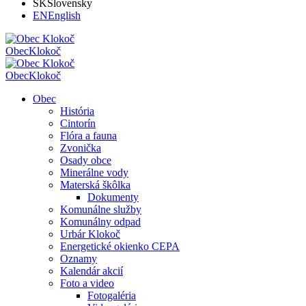
SK
Slovensky
EN
English
Obec
Klokoč
Obec
Klokoč
Obec
História
Cintorín
Flóra a fauna
Zvonička
Osady obce
Minerálne vody
Materská škôlka
Dokumenty
Komunálne služby
Komunálny odpad
Urbár Klokoč
Energetické okienko CEPA
Oznamy
Kalendár akcií
Foto a video
Fotogaléria