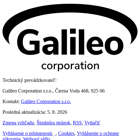
Technický prevádzkovateľ:
Galileo Corporation s.r.o., Čierna Voda 468, 925 06
Kontakt:
Galileo Corporation s.r.o.
Posledná aktualizácia: 5. 8. 2026
Zmena vzhľadu
,
Štruktúra stránok
,
RSS
,
Vytlačiť
Vyhlásenie o prístupnosti
,
,
Cookies
,
Vyhlásenie o ochrane
súkromia
,
Webové sídlo