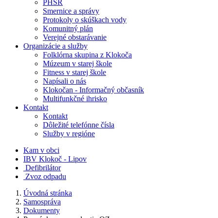
PHSR
Smernice a správy
Protokoly o skúškach vody
Komunitný plán
Verejné obstarávanie
Organizácie a služby
Folklórna skupina z Klokoča
Múzeum v starej škole
Fitness v starej škole
Napísali o nás
Klokočan - Informačný občasník
Multifunkčné ihrisko
Kontakt
Kontakt
Dôležité telefónne čísla
Služby v regióne
Kam v obci
IBV Klokoč - Lipov
Defibrilátor
Zvoz odpadu
Úvodná stránka
Samospráva
Dokumenty