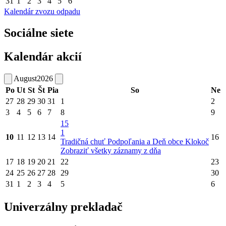
31
1
2
3
4
5
6
Kalendár zvozu odpadu
Sociálne siete
Kalendár akcií
August
2026
Po
Ut
St
Št
Pia
So
Ne
27
28
29
30
31
1
2
3
4
5
6
7
8
9
15
1
10
11
12
13
14
16
Tradičná chuť Podpoľania a Deň obce Klokoč
Zobraziť všetky záznamy z dňa
17
18
19
20
21
22
23
24
25
26
27
28
29
30
31
1
2
3
4
5
6
Univerzálny prekladač