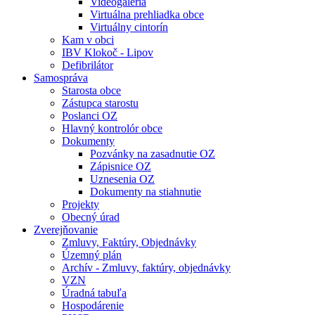
Videogaléria
Virtuálna prehliadka obce
Virtuálny cintorín
Kam v obci
IBV Klokoč - Lipov
Defibrilátor
Samospráva
Starosta obce
Zástupca starostu
Poslanci OZ
Hlavný kontrolór obce
Dokumenty
Pozvánky na zasadnutie OZ
Zápisnice OZ
Uznesenia OZ
Dokumenty na stiahnutie
Projekty
Obecný úrad
Zverejňovanie
Zmluvy, Faktúry, Objednávky
Územný plán
Archív - Zmluvy, faktúry, objednávky
VZN
Úradná tabuľa
Hospodárenie