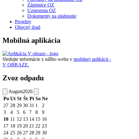
Zápisnice OZ
Uznesenia OZ
Dokumenty na stiahnutie
Projekty
Obecný úrad
Mobilná aplikácia
Sledujte informácie z nášho webu v
mobilnej aplikácii -
V OBRAZE.
Zvoz odpadu
August
2026
Po
Ut
St
Št
Pi
So
Ne
27
28
29
30
31
1
2
3
4
5
6
7
8
9
10
11
12
13
14
15
16
17
18
19
20
21
22
23
24
25
26
27
28
29
30