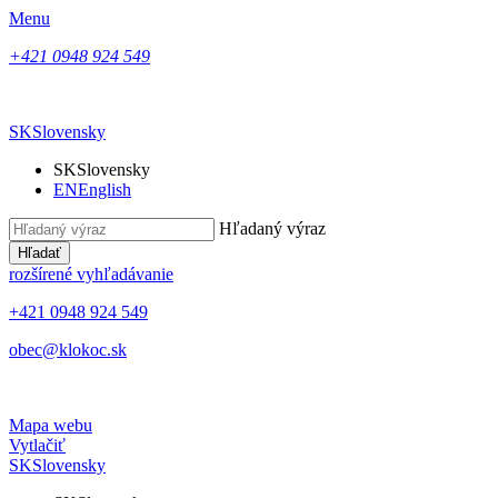
Menu
+421 0948 924 549
SK
Slovensky
SK
Slovensky
EN
English
Hľadaný výraz
Hľadať
rozšírené vyhľadávanie
+421 0948 924 549
obec@klokoc.sk
Mapa webu
Vytlačiť
SK
Slovensky