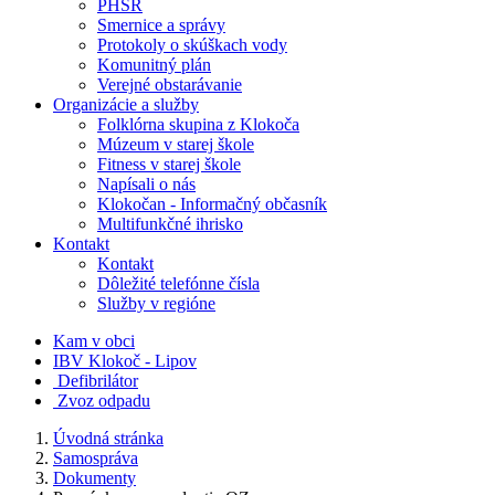
PHSR
Smernice a správy
Protokoly o skúškach vody
Komunitný plán
Verejné obstarávanie
Organizácie a služby
Folklórna skupina z Klokoča
Múzeum v starej škole
Fitness v starej škole
Napísali o nás
Klokočan - Informačný občasník
Multifunkčné ihrisko
Kontakt
Kontakt
Dôležité telefónne čísla
Služby v regióne
Kam v obci
IBV Klokoč - Lipov
Defibrilátor
Zvoz odpadu
Úvodná stránka
Samospráva
Dokumenty