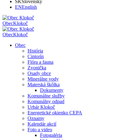
SK
Slovensky
EN
English
Obec
Klokoč
Obec
Klokoč
Obec
História
Cintorín
Flóra a fauna
Zvonička
Osady obce
Minerálne vody
Materská škôlka
Dokumenty
Komunálne služby
Komunálny odpad
Urbár Klokoč
Energetické okienko CEPA
Oznamy
Kalendár akcií
Foto a video
Fotogaléria