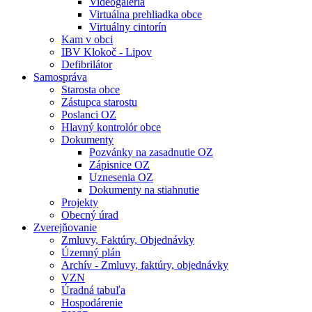
Videogaléria
Virtuálna prehliadka obce
Virtuálny cintorín
Kam v obci
IBV Klokoč - Lipov
Defibrilátor
Samospráva
Starosta obce
Zástupca starostu
Poslanci OZ
Hlavný kontrolór obce
Dokumenty
Pozvánky na zasadnutie OZ
Zápisnice OZ
Uznesenia OZ
Dokumenty na stiahnutie
Projekty
Obecný úrad
Zverejňovanie
Zmluvy, Faktúry, Objednávky
Územný plán
Archív - Zmluvy, faktúry, objednávky
VZN
Úradná tabuľa
Hospodárenie