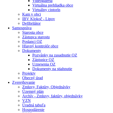
Videogaléria
Virtuálna prehliadka obce
Virtuálny cintorín
Kam v obci
IBV Klokoč - Lipov
Defibrilátor
Samospráva
Starosta obce
Zástupca starostu
Poslanci OZ
Hlavný kontrolór obce
Dokumenty
Pozvánky na zasadnutie OZ
Zápisnice OZ
Uznesenia OZ
Dokumenty na stiahnutie
Projekty
Obecný úrad
Zverejňovanie
Zmluvy, Faktúry, Objednávky
Územný plán
Archív - Zmluvy, faktúry, objednávky
VZN
Úradná tabuľa
Hospodárenie