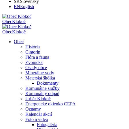
SK
Slovensky
EN
English
Obec
Klokoč
Obec
Klokoč
Obec
História
Cintorín
Flóra a fauna
Zvonička
Osady obce
Minerálne vody
Materská škôlka
Dokumenty
Komunálne služby
Komunálny odpad
Urbár Klokoč
Energetické okienko CEPA
Oznamy
Kalendár akcií
Foto a video
Fotogaléria