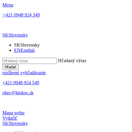
Menu
+421 0948 924 549
SK
Slovensky
SK
Slovensky
EN
English
Hľadaný výraz
Hľadať
rozšírené vyhľadávanie
+421 0948 924 549
obec@klokoc.sk
Mapa webu
Vytlačiť
SK
Slovensky