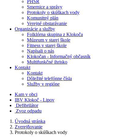
PHSR
Smernice a správy
Protokoly o skúškach vody
Komunitný plán
Verejné obstarávanie
Organizácie a služby
Folklórna skupina z Klokoča
Múzeum v starej škole
Fitness v starej škole
Napísali o nás
Klokočan - Informačný občasník
Multifunkčné ihrisko
Kontakt
Kontakt
Dôležité telefónne čísla
Služby v regióne
Kam v obci
IBV Klokoč - Lipov
Defibrilátor
Zvoz odpadu
Úvodná stránka
Zverejňovanie
Protokoly o skúškach vody