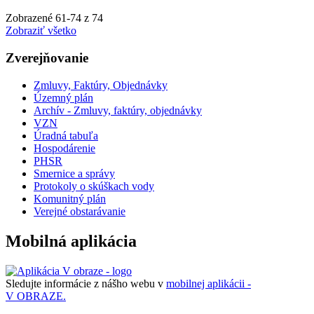
Zobrazené
61
-
74
z 74
Zobraziť všetko
Zverejňovanie
Zmluvy, Faktúry, Objednávky
Územný plán
Archív - Zmluvy, faktúry, objednávky
VZN
Úradná tabuľa
Hospodárenie
PHSR
Smernice a správy
Protokoly o skúškach vody
Komunitný plán
Verejné obstarávanie
Mobilná aplikácia
Sledujte informácie z nášho webu v
mobilnej aplikácii -
V OBRAZE.