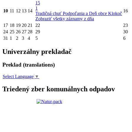
15
1
10
11
12
13
14
16
Tradičná chuť Podpoľania a Deň obce Klokoč
Zobraziť všetky záznamy z dňa
17
18
19
20
21
22
23
24
25
26
27
28
29
30
31
1
2
3
4
5
6
Univerzálny prekladač
Preklad (translations)
Select Language
▼
Triedený zber komunálnych odpadov