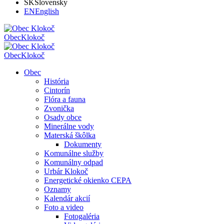
SK
Slovensky
EN
English
Obec
Klokoč
Obec
Klokoč
Obec
História
Cintorín
Flóra a fauna
Zvonička
Osady obce
Minerálne vody
Materská škôlka
Dokumenty
Komunálne služby
Komunálny odpad
Urbár Klokoč
Energetické okienko CEPA
Oznamy
Kalendár akcií
Foto a video
Fotogaléria