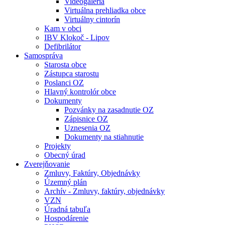
Videogaléria
Virtuálna prehliadka obce
Virtuálny cintorín
Kam v obci
IBV Klokoč - Lipov
Defibrilátor
Samospráva
Starosta obce
Zástupca starostu
Poslanci OZ
Hlavný kontrolór obce
Dokumenty
Pozvánky na zasadnutie OZ
Zápisnice OZ
Uznesenia OZ
Dokumenty na stiahnutie
Projekty
Obecný úrad
Zverejňovanie
Zmluvy, Faktúry, Objednávky
Územný plán
Archív - Zmluvy, faktúry, objednávky
VZN
Úradná tabuľa
Hospodárenie