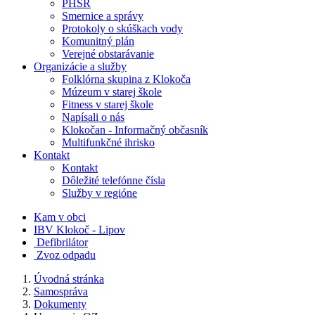
PHSR
Smernice a správy
Protokoly o skúškach vody
Komunitný plán
Verejné obstarávanie
Organizácie a služby
Folklórna skupina z Klokoča
Múzeum v starej škole
Fitness v starej škole
Napísali o nás
Klokočan - Informačný občasník
Multifunkčné ihrisko
Kontakt
Kontakt
Dôležité telefónne čísla
Služby v regióne
Kam v obci
IBV Klokoč - Lipov
Defibrilátor
Zvoz odpadu
Úvodná stránka
Samospráva
Dokumenty