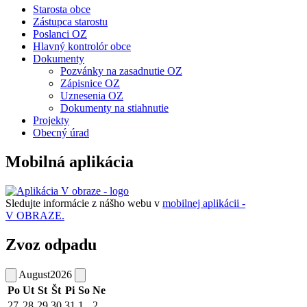
Starosta obce
Zástupca starostu
Poslanci OZ
Hlavný kontrolór obce
Dokumenty
Pozvánky na zasadnutie OZ
Zápisnice OZ
Uznesenia OZ
Dokumenty na stiahnutie
Projekty
Obecný úrad
Mobilná aplikácia
Sledujte informácie z nášho webu v
mobilnej aplikácii -
V OBRAZE.
Zvoz odpadu
August
2026
Po
Ut
St
Št
Pi
So
Ne
27
28
29
30
31
1
2