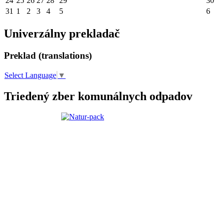
24
25
26
27
28
29
30
31
1
2
3
4
5
6
Univerzálny prekladač
Preklad (translations)
Select Language
▼
Triedený zber komunálnych odpadov