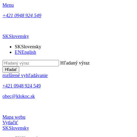
Menu
+421 0948 924 549
SK
Slovensky
SK
Slovensky
EN
English
Hľadaný výraz
Hľadať
rozšírené vyhľadávanie
+421 0948 924 549
obec@klokoc.sk
Mapa webu
Vytlačiť
SK
Slovensky