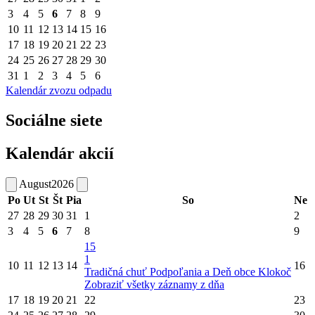
3
4
5
6
7
8
9
10
11
12
13
14
15
16
17
18
19
20
21
22
23
24
25
26
27
28
29
30
31
1
2
3
4
5
6
Kalendár zvozu odpadu
Sociálne siete
Kalendár akcií
August
2026
Po
Ut
St
Št
Pia
So
Ne
27
28
29
30
31
1
2
3
4
5
6
7
8
9
15
1
10
11
12
13
14
16
Tradičná chuť Podpoľania a Deň obce Klokoč
Zobraziť všetky záznamy z dňa
17
18
19
20
21
22
23