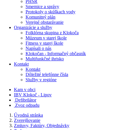
PHSR
Smernice a správy
Protokoly o skúškach vody
Komunitný plán
Verejné obstarávanie
Organizácie a služby
Folklórna skupina z Klokoča
Múzeum v starej škole
Fitness v starej škole
Napísali o nás
Klokočan - Informačný občasník
Multifunkčné ihrisko
Kontakt
Kontakt
Dôležité telefónne čísla
Služby v regióne
Kam v obci
IBV Klokoč - Lipov
Defibrilátor
Zvoz odpadu
Úvodná stránka
Zverejňovanie
Zmluvy, Faktúry, Objednávky