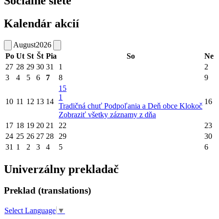
Sociálne siete
Kalendár akcií
August
2026
Po
Ut
St
Št
Pia
So
Ne
27
28
29
30
31
1
2
3
4
5
6
7
8
9
15
1
10
11
12
13
14
16
Tradičná chuť Podpoľania a Deň obce Klokoč
Zobraziť všetky záznamy z dňa
17
18
19
20
21
22
23
24
25
26
27
28
29
30
31
1
2
3
4
5
6
Univerzálny prekladač
Preklad (translations)
Select Language
▼