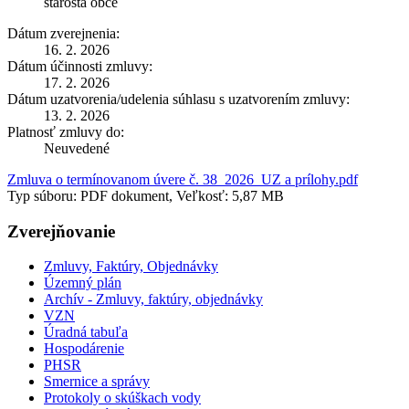
starosta obce
Dátum zverejnenia:
16. 2. 2026
Dátum účinnosti zmluvy:
17. 2. 2026
Dátum uzatvorenia/udelenia súhlasu s uzatvorením zmluvy:
13. 2. 2026
Platnosť zmluvy do:
Neuvedené
Zmluva o termínovanom úvere č. 38_2026_UZ a prílohy.pdf
Typ súboru: PDF dokument, Veľkosť: 5,87 MB
Zverejňovanie
Zmluvy, Faktúry, Objednávky
Územný plán
Archív - Zmluvy, faktúry, objednávky
VZN
Úradná tabuľa
Hospodárenie
PHSR
Smernice a správy
Protokoly o skúškach vody