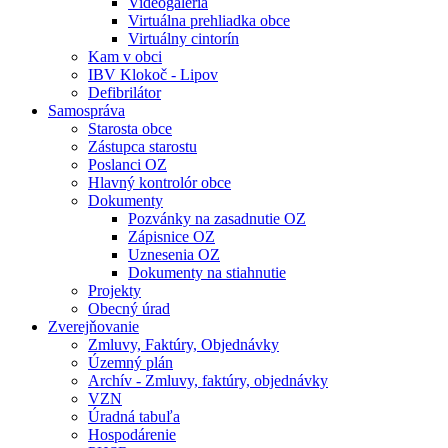
Videogaléria
Virtuálna prehliadka obce
Virtuálny cintorín
Kam v obci
IBV Klokoč - Lipov
Defibrilátor
Samospráva
Starosta obce
Zástupca starostu
Poslanci OZ
Hlavný kontrolór obce
Dokumenty
Pozvánky na zasadnutie OZ
Zápisnice OZ
Uznesenia OZ
Dokumenty na stiahnutie
Projekty
Obecný úrad
Zverejňovanie
Zmluvy, Faktúry, Objednávky
Územný plán
Archív - Zmluvy, faktúry, objednávky
VZN
Úradná tabuľa
Hospodárenie