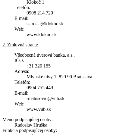
Klokoč 1
Telefón:
0908 214 720
E-mail:
starosta@klokoc.sk
Web:
www.klokoc.sk
2. Zmluvná strana:
Všeobecná úverová banka, a.s.,
IČO:
: 31 320 155
Adresa:
Mlynské nivy 1, 829 90 Bratislava
Telefón:
0904 755 449
E-mail:
rmatusovic@vub.sk
Web:
www.vub.sk
Meno podpisujúcej osoby:
Radoslav Hruška
Funkcia podpisujúcej osoby: