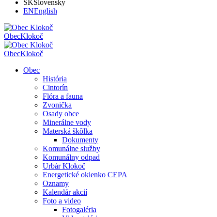
SK
Slovensky
EN
English
Obec
Klokoč
Obec
Klokoč
Obec
História
Cintorín
Flóra a fauna
Zvonička
Osady obce
Minerálne vody
Materská škôlka
Dokumenty
Komunálne služby
Komunálny odpad
Urbár Klokoč
Energetické okienko CEPA
Oznamy
Kalendár akcií
Foto a video
Fotogaléria