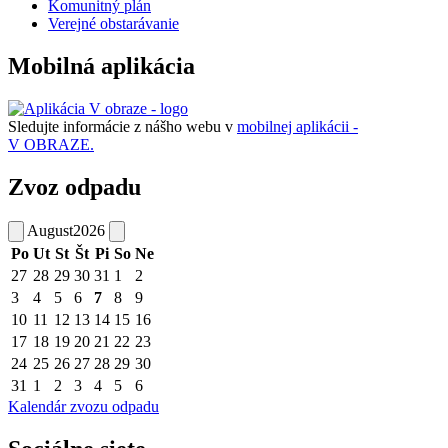
Komunitný plán
Verejné obstarávanie
Mobilná aplikácia
Sledujte informácie z nášho webu v
mobilnej aplikácii -
V OBRAZE.
Zvoz odpadu
August
2026
Po
Ut
St
Št
Pi
So
Ne
27
28
29
30
31
1
2
3
4
5
6
7
8
9
10
11
12
13
14
15
16
17
18
19
20
21
22
23
24
25
26
27
28
29
30
31
1
2
3
4
5
6
Kalendár zvozu odpadu