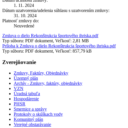
Dátum účinnosti zmluvy:
1. 11. 2024
Dátum uzatvorenia/udelenia súhlasu s uzatvorením zmluvy:
31. 10. 2024
Platnosť zmluvy do:
Neuvedené
Zmluva o dielo Rekonštrukcia športového ihriska.pdf
Typ súboru: PDF dokument, Veľkosť: 2,81 MB
Príloha k Zmluva o dielo Rekonštrukcia športového ihriska.pdf
Typ súboru: PDF dokument, Veľkosť: 857,79 kB
Zverejňovanie
Zmluvy, Faktúry, Objednávky
Územný plán
Archív - Zmluvy, faktúry, objednávky
VZN
Úradná tabuľa
Hospodárenie
PHSR
Smernice a správy
Protokoly o skúškach vody
Komunitný plán
Verejné obstarávanie