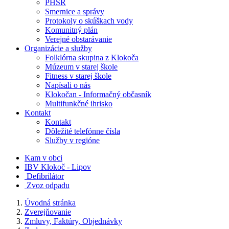
PHSR
Smernice a správy
Protokoly o skúškach vody
Komunitný plán
Verejné obstarávanie
Organizácie a služby
Folklórna skupina z Klokoča
Múzeum v starej škole
Fitness v starej škole
Napísali o nás
Klokočan - Informačný občasník
Multifunkčné ihrisko
Kontakt
Kontakt
Dôležité telefónne čísla
Služby v regióne
Kam v obci
IBV Klokoč - Lipov
Defibrilátor
Zvoz odpadu
Úvodná stránka
Zverejňovanie
Zmluvy, Faktúry, Objednávky