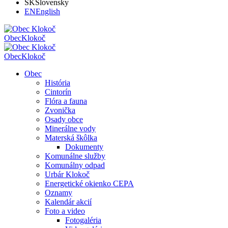
SK
Slovensky
EN
English
Obec
Klokoč
Obec
Klokoč
Obec
História
Cintorín
Flóra a fauna
Zvonička
Osady obce
Minerálne vody
Materská škôlka
Dokumenty
Komunálne služby
Komunálny odpad
Urbár Klokoč
Energetické okienko CEPA
Oznamy
Kalendár akcií
Foto a video
Fotogaléria