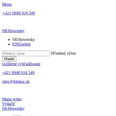
Menu
+421 0948 924 549
SK
Slovensky
SK
Slovensky
EN
English
Hľadaný výraz
Hľadať
rozšírené vyhľadávanie
+421 0948 924 549
obec@klokoc.sk
Mapa webu
Vytlačiť
SK
Slovensky