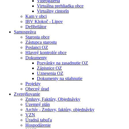
Videogaléria
Virtuálna prehliadka obce
Virtuálny cintorín
Kam v obci
IBV Klokoč - Lipov
Defibrilátor
Samospráva
Starosta obce
Zástupca starostu
Poslanci OZ
Hlavný kontrolór obce
Dokumenty
Pozvánky na zasadnutie OZ
Zápisnice OZ
Uznesenia OZ
Dokumenty na stiahnutie
Projekty
Obecný úrad
Zverejňovanie
Zmluvy, Faktúry, Objednávky
Územný plán
Archív - Zmluvy, faktúry, objednávky
VZN
Úradná tabuľa
Hospodárenie