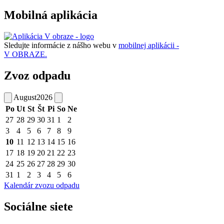
Mobilná aplikácia
Sledujte informácie z nášho webu v
mobilnej aplikácii -
V OBRAZE.
Zvoz odpadu
August
2026
Po
Ut
St
Št
Pi
So
Ne
27
28
29
30
31
1
2
3
4
5
6
7
8
9
10
11
12
13
14
15
16
17
18
19
20
21
22
23
24
25
26
27
28
29
30
31
1
2
3
4
5
6
Kalendár zvozu odpadu
Sociálne siete