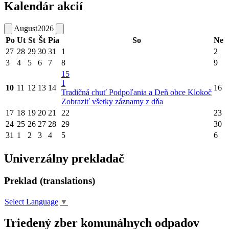
Kalendár akcií
August
2026
Po
Ut
St
Št
Pia
So
Ne
27
28
29
30
31
1
2
3
4
5
6
7
8
9
15
1
10
11
12
13
14
16
Tradičná chuť Podpoľania a Deň obce Klokoč
Zobraziť všetky záznamy z dňa
17
18
19
20
21
22
23
24
25
26
27
28
29
30
31
1
2
3
4
5
6
Univerzálny prekladač
Preklad (translations)
Select Language
▼
Triedený zber komunálnych odpadov