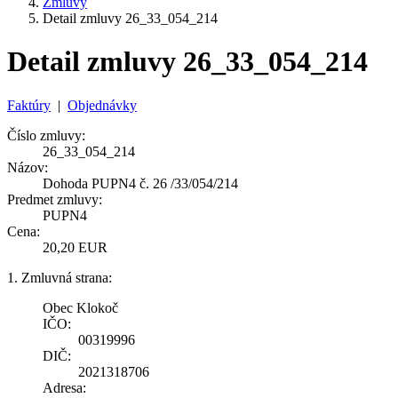
Zmluvy
Detail zmluvy 26_33_054_214
Detail zmluvy 26_33_054_214
Faktúry
|
Objednávky
Číslo zmluvy:
26_33_054_214
Názov:
Dohoda PUPN4 č. 26 /33/054/214
Predmet zmluvy:
PUPN4
Cena:
20,20 EUR
1. Zmluvná strana:
Obec Klokoč
IČO:
00319996
DIČ:
2021318706
Adresa: