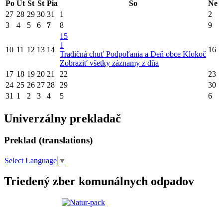
Po
Ut
St
Št
Pia
So
Ne
27
28
29
30
31
1
2
3
4
5
6
7
8
9
15
1
10
11
12
13
14
16
Tradičná chuť Podpoľania a Deň obce Klokoč
Zobraziť všetky záznamy z dňa
17
18
19
20
21
22
23
24
25
26
27
28
29
30
31
1
2
3
4
5
6
Univerzálny prekladač
Preklad (translations)
Select Language
▼
Triedený zber komunálnych odpadov