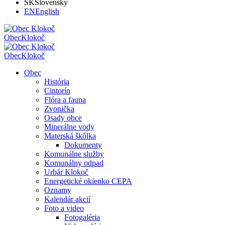
SK
Slovensky
EN
English
Obec
Klokoč
Obec
Klokoč
Obec
História
Cintorín
Flóra a fauna
Zvonička
Osady obce
Minerálne vody
Materská škôlka
Dokumenty
Komunálne služby
Komunálny odpad
Urbár Klokoč
Energetické okienko CEPA
Oznamy
Kalendár akcií
Foto a video
Fotogaléria