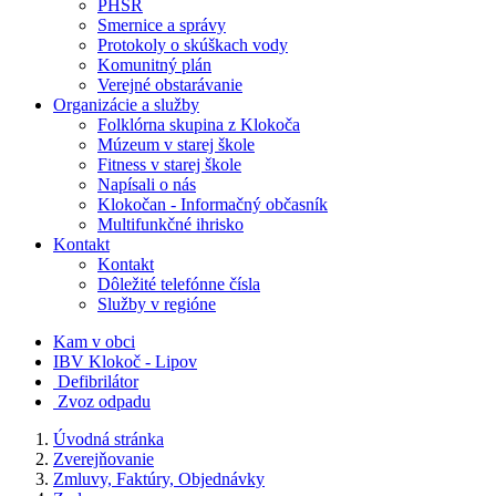
PHSR
Smernice a správy
Protokoly o skúškach vody
Komunitný plán
Verejné obstarávanie
Organizácie a služby
Folklórna skupina z Klokoča
Múzeum v starej škole
Fitness v starej škole
Napísali o nás
Klokočan - Informačný občasník
Multifunkčné ihrisko
Kontakt
Kontakt
Dôležité telefónne čísla
Služby v regióne
Kam v obci
IBV Klokoč - Lipov
Defibrilátor
Zvoz odpadu
Úvodná stránka
Zverejňovanie
Zmluvy, Faktúry, Objednávky