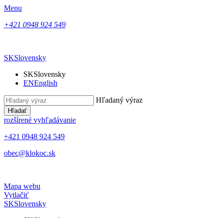
Menu
+421 0948 924 549
SK
Slovensky
SK
Slovensky
EN
English
Hľadaný výraz
Hľadať
rozšírené vyhľadávanie
+421 0948 924 549
obec@klokoc.sk
Mapa webu
Vytlačiť
SK
Slovensky