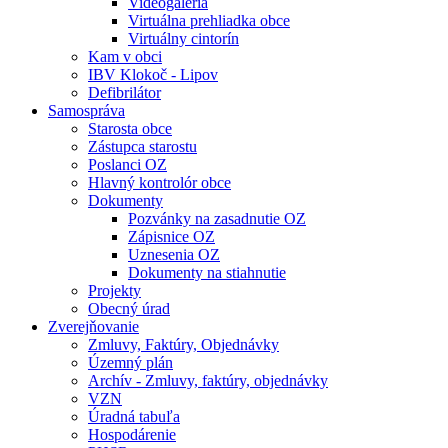
Videogaléria
Virtuálna prehliadka obce
Virtuálny cintorín
Kam v obci
IBV Klokoč - Lipov
Defibrilátor
Samospráva
Starosta obce
Zástupca starostu
Poslanci OZ
Hlavný kontrolór obce
Dokumenty
Pozvánky na zasadnutie OZ
Zápisnice OZ
Uznesenia OZ
Dokumenty na stiahnutie
Projekty
Obecný úrad
Zverejňovanie
Zmluvy, Faktúry, Objednávky
Územný plán
Archív - Zmluvy, faktúry, objednávky
VZN
Úradná tabuľa
Hospodárenie