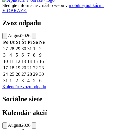
Sledujte informácie z nášho webu v
mobilnej aplikácii -
V OBRAZE.
Zvoz odpadu
August
2026
Po
Ut
St
Št
Pi
So
Ne
27
28
29
30
31
1
2
3
4
5
6
7
8
9
10
11
12
13
14
15
16
17
18
19
20
21
22
23
24
25
26
27
28
29
30
31
1
2
3
4
5
6
Kalendár zvozu odpadu
Sociálne siete
Kalendár akcií
August
2026