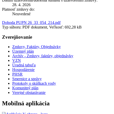
Dátum uzatvorenia/udelenia súhlasu s uzatvorením zmluvy:
28. 4. 2026
Platnosť zmluvy do:
Neuvedené
Dohoda PUPN 26_33_054_214.pdf
Typ súboru: PDF dokument, Veľkosť: 692,28 kB
Zverejňovanie
Zmluvy, Faktúry, Objednávky
Územný plán
Archív - Zmluvy, faktúry, objednávky
VZN
Úradná tabuľa
Hospodárenie
PHSR
Smernice a správy
Protokoly o skúškach vody
Komunitný plán
Verejné obstarávanie
Mobilná aplikácia