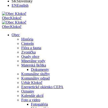
SK
Slovensky
EN
English
Obec
Klokoč
Obec
Klokoč
Obec
História
Cintorín
Flóra a fauna
Zvonička
Osady obce
Minerálne vody
Materská škôlka
Dokumenty
Komunálne služby
Komunálny odpad
Urbár Klokoč
Energetické okienko CEPA
Oznamy
Kalendár akcií
Foto a video
Fotogaléria