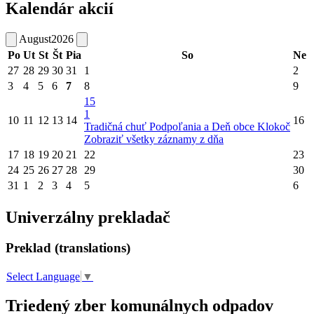
Kalendár akcií
August
2026
Po
Ut
St
Št
Pia
So
Ne
27
28
29
30
31
1
2
3
4
5
6
7
8
9
15
1
10
11
12
13
14
16
Tradičná chuť Podpoľania a Deň obce Klokoč
Zobraziť všetky záznamy z dňa
17
18
19
20
21
22
23
24
25
26
27
28
29
30
31
1
2
3
4
5
6
Univerzálny prekladač
Preklad (translations)
Select Language
▼
Triedený zber komunálnych odpadov