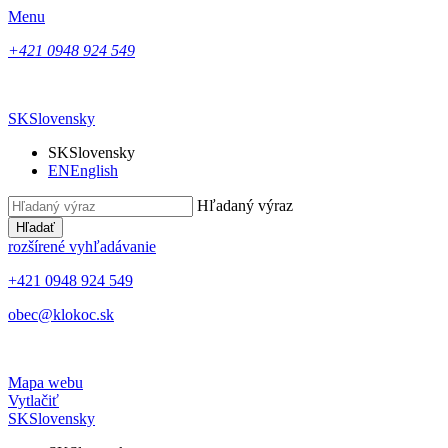
Menu
+421 0948 924 549
SK
Slovensky
SK
Slovensky
EN
English
Hľadaný výraz
Hľadať
rozšírené vyhľadávanie
+421 0948 924 549
obec@klokoc.sk
Mapa webu
Vytlačiť
SK
Slovensky