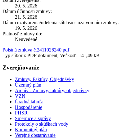
Dátum zverejnenia:
20. 5. 2026
Dátum účinnosti zmluvy:
21. 5. 2026
Dátum uzatvorenia/udelenia súhlasu s uzatvorením zmluvy:
19. 5. 2026
Platnosť zmluvy do:
Neuvedené
Poistná zmluva č.2411026240.pdf
Typ súboru: PDF dokument, Veľkosť: 141,49 kB
Zverejňovanie
Zmluvy, Faktúry, Objednávky
Územný plán
Archív - Zmluvy, faktúry, objednávky
VZN
Úradná tabuľa
Hospodárenie
PHSR
Smernice a správy
Protokoly o skúškach vody
Komunitný plán
Verejné obstarávanie