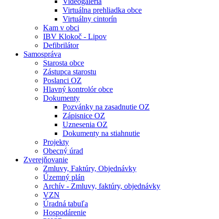
Videogaléria
Virtuálna prehliadka obce
Virtuálny cintorín
Kam v obci
IBV Klokoč - Lipov
Defibrilátor
Samospráva
Starosta obce
Zástupca starostu
Poslanci OZ
Hlavný kontrolór obce
Dokumenty
Pozvánky na zasadnutie OZ
Zápisnice OZ
Uznesenia OZ
Dokumenty na stiahnutie
Projekty
Obecný úrad
Zverejňovanie
Zmluvy, Faktúry, Objednávky
Územný plán
Archív - Zmluvy, faktúry, objednávky
VZN
Úradná tabuľa
Hospodárenie