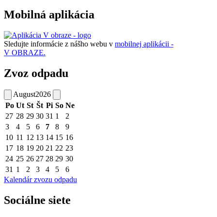
Mobilná aplikácia
Sledujte informácie z nášho webu v
mobilnej aplikácii -
V OBRAZE.
Zvoz odpadu
August
2026
Po
Ut
St
Št
Pi
So
Ne
27
28
29
30
31
1
2
3
4
5
6
7
8
9
10
11
12
13
14
15
16
17
18
19
20
21
22
23
24
25
26
27
28
29
30
31
1
2
3
4
5
6
Kalendár zvozu odpadu
Sociálne siete