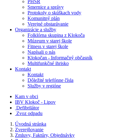
PHSR
Smernice a správy
Protokoly o skúškach vody
Komunitný plán
Verejné obstarávanie
Organizácie a služby
Folklórna skupina z Klokoča
Múzeum v starej škole
Fitness v starej škole
Napísali o nás
Klokočan - Informačný občasník
Multifunkčné ihrisko
Kontakt
Kontakt
Dôležité telefónne čísla
Služby v regióne
Kam v obci
IBV Klokoč - Lipov
Defibrilátor
Zvoz odpadu
Úvodná stránka
Zverejňovanie
Zmluvy, Faktúry, Objednávky