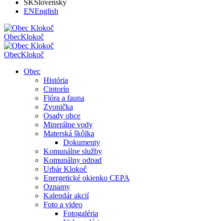
SK
Slovensky
EN
English
Obec
Klokoč
Obec
Klokoč
Obec
História
Cintorín
Flóra a fauna
Zvonička
Osady obce
Minerálne vody
Materská škôlka
Dokumenty
Komunálne služby
Komunálny odpad
Urbár Klokoč
Energetické okienko CEPA
Oznamy
Kalendár akcií
Foto a video
Fotogaléria