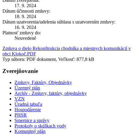
Dátum zverejnenia:
17. 9. 2024
Dátum účinnosti zmluvy:
18. 9. 2024
Dátum uzatvorenia/udelenia súhlasu s uzatvorením zmluvy:
16. 9. 2024
Platnosť zmluvy do:
Neuvedené
Zmluva o dielo Rekonštrukcia chodníka a miestnych komunikácií v
obci Klokoč.PDF
Typ súboru: PDF dokument, Veľkosť: 877,8 kB
Zverejňovanie
Zmluvy, Faktúry, Objednávky
Územný plán
Archív - Zmluvy, faktúry, objednávky
VZN
Úradná tabuľa
Hospodárenie
PHSR
Smernice a správy
Protokoly o skúškach vody
Komunitný plán