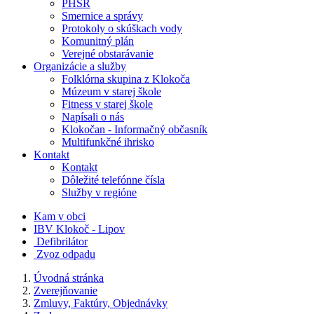
PHSR
Smernice a správy
Protokoly o skúškach vody
Komunitný plán
Verejné obstarávanie
Organizácie a služby
Folklórna skupina z Klokoča
Múzeum v starej škole
Fitness v starej škole
Napísali o nás
Klokočan - Informačný občasník
Multifunkčné ihrisko
Kontakt
Kontakt
Dôležité telefónne čísla
Služby v regióne
Kam v obci
IBV Klokoč - Lipov
Defibrilátor
Zvoz odpadu
Úvodná stránka
Zverejňovanie
Zmluvy, Faktúry, Objednávky