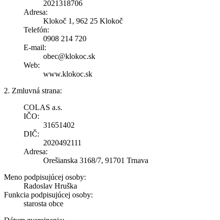
2021318706
Adresa:
Klokoč 1, 962 25 Klokoč
Telefón:
0908 214 720
E-mail:
obec@klokoc.sk
Web:
www.klokoc.sk
2. Zmluvná strana:
COLAS a.s.
IČO:
31651402
DIČ:
2020492111
Adresa:
Orešianska 3168/7, 91701 Trnava
Meno podpisujúcej osoby:
Radoslav Hruška
Funkcia podpisujúcej osoby:
starosta obce