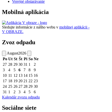
Verejné obstarávanie
Mobilná aplikácia
Sledujte informácie z nášho webu v
mobilnej aplikácii -
V OBRAZE.
Zvoz odpadu
August
2026
Po
Ut
St
Št
Pi
So
Ne
27
28
29
30
31
1
2
3
4
5
6
7
8
9
10
11
12
13
14
15
16
17
18
19
20
21
22
23
24
25
26
27
28
29
30
31
1
2
3
4
5
6
Kalendár zvozu odpadu
Sociálne siete