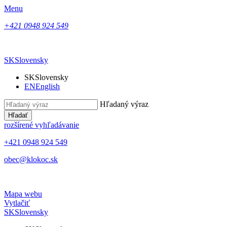
Menu
+421 0948 924 549
SK
Slovensky
SK
Slovensky
EN
English
Hľadaný výraz
Hľadať
rozšírené vyhľadávanie
+421 0948 924 549
obec@klokoc.sk
Mapa webu
Vytlačiť
SK
Slovensky