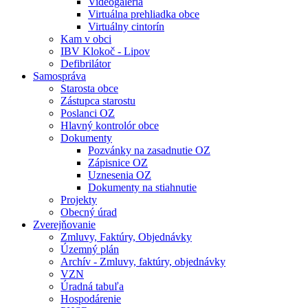
Videogaléria
Virtuálna prehliadka obce
Virtuálny cintorín
Kam v obci
IBV Klokoč - Lipov
Defibrilátor
Samospráva
Starosta obce
Zástupca starostu
Poslanci OZ
Hlavný kontrolór obce
Dokumenty
Pozvánky na zasadnutie OZ
Zápisnice OZ
Uznesenia OZ
Dokumenty na stiahnutie
Projekty
Obecný úrad
Zverejňovanie
Zmluvy, Faktúry, Objednávky
Územný plán
Archív - Zmluvy, faktúry, objednávky
VZN
Úradná tabuľa
Hospodárenie