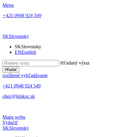
Menu
+421 0948 924 549
SK
Slovensky
SK
Slovensky
EN
English
Hľadaný výraz
Hľadať
rozšírené vyhľadávanie
+421 0948 924 549
obec@klokoc.sk
Mapa webu
Vytlačiť
SK
Slovensky