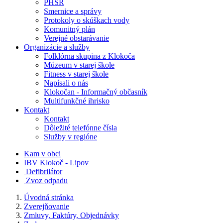
PHSR
Smernice a správy
Protokoly o skúškach vody
Komunitný plán
Verejné obstarávanie
Organizácie a služby
Folklórna skupina z Klokoča
Múzeum v starej škole
Fitness v starej škole
Napísali o nás
Klokočan - Informačný občasník
Multifunkčné ihrisko
Kontakt
Kontakt
Dôležité telefónne čísla
Služby v regióne
Kam v obci
IBV Klokoč - Lipov
Defibrilátor
Zvoz odpadu
Úvodná stránka
Zverejňovanie
Zmluvy, Faktúry, Objednávky