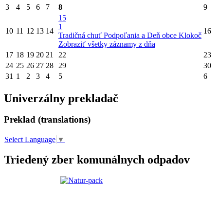
3
4
5
6
7
8
9
15
1
10
11
12
13
14
16
Tradičná chuť Podpoľania a Deň obce Klokoč
Zobraziť všetky záznamy z dňa
17
18
19
20
21
22
23
24
25
26
27
28
29
30
31
1
2
3
4
5
6
Univerzálny prekladač
Preklad (translations)
Select Language
▼
Triedený zber komunálnych odpadov