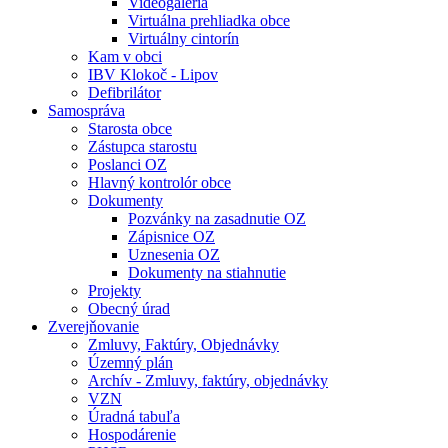
Videogaléria
Virtuálna prehliadka obce
Virtuálny cintorín
Kam v obci
IBV Klokoč - Lipov
Defibrilátor
Samospráva
Starosta obce
Zástupca starostu
Poslanci OZ
Hlavný kontrolór obce
Dokumenty
Pozvánky na zasadnutie OZ
Zápisnice OZ
Uznesenia OZ
Dokumenty na stiahnutie
Projekty
Obecný úrad
Zverejňovanie
Zmluvy, Faktúry, Objednávky
Územný plán
Archív - Zmluvy, faktúry, objednávky
VZN
Úradná tabuľa
Hospodárenie