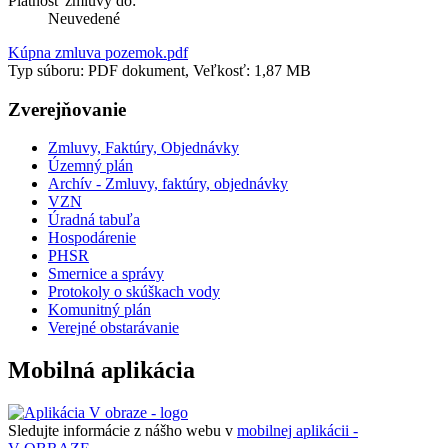
Platnosť zmluvy do:
Neuvedené
Kúpna zmluva pozemok.pdf
Typ súboru: PDF dokument, Veľkosť: 1,87 MB
Zverejňovanie
Zmluvy, Faktúry, Objednávky
Územný plán
Archív - Zmluvy, faktúry, objednávky
VZN
Úradná tabuľa
Hospodárenie
PHSR
Smernice a správy
Protokoly o skúškach vody
Komunitný plán
Verejné obstarávanie
Mobilná aplikácia
Sledujte informácie z nášho webu v
mobilnej aplikácii -