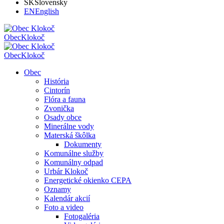
SK
Slovensky
EN
English
Obec
Klokoč
Obec
Klokoč
Obec
História
Cintorín
Flóra a fauna
Zvonička
Osady obce
Minerálne vody
Materská škôlka
Dokumenty
Komunálne služby
Komunálny odpad
Urbár Klokoč
Energetické okienko CEPA
Oznamy
Kalendár akcií
Foto a video
Fotogaléria