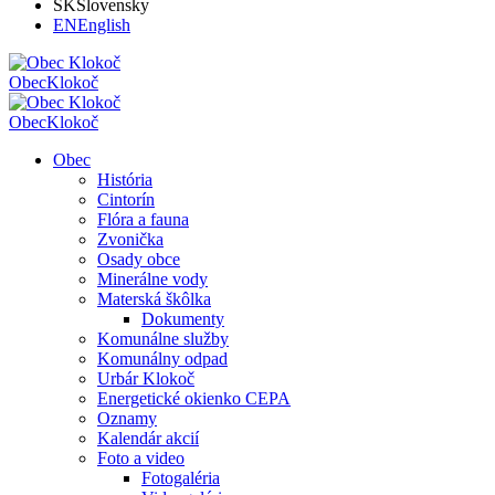
SK
Slovensky
EN
English
Obec
Klokoč
Obec
Klokoč
Obec
História
Cintorín
Flóra a fauna
Zvonička
Osady obce
Minerálne vody
Materská škôlka
Dokumenty
Komunálne služby
Komunálny odpad
Urbár Klokoč
Energetické okienko CEPA
Oznamy
Kalendár akcií
Foto a video
Fotogaléria