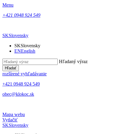
Menu
+421 0948 924 549
SK
Slovensky
SK
Slovensky
EN
English
Hľadaný výraz
Hľadať
rozšírené vyhľadávanie
+421 0948 924 549
obec@klokoc.sk
Mapa webu
Vytlačiť
SK
Slovensky