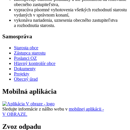
obecného zastupiteľstva,
vypracúva písomné vyhotovenia všetkých rozhodnutí starostu
vydaných v správnom konaní,
vykonáva nariadenia, uznesenia obecného zastupiteľstva
a rozhodnutia starostu.
Samospráva
Starosta obce
Zástupca starostu
Poslanci OZ
Hlavný kontrolór obce
Dokumenty
Projekty
Obecný úrad
Mobilná aplikácia
Sledujte informácie z nášho webu v
mobilnej aplikácii -
V OBRAZE.
Zvoz odpadu