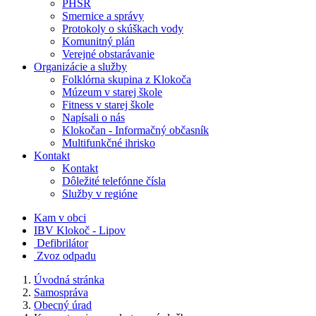
PHSR
Smernice a správy
Protokoly o skúškach vody
Komunitný plán
Verejné obstarávanie
Organizácie a služby
Folklórna skupina z Klokoča
Múzeum v starej škole
Fitness v starej škole
Napísali o nás
Klokočan - Informačný občasník
Multifunkčné ihrisko
Kontakt
Kontakt
Dôležité telefónne čísla
Služby v regióne
Kam v obci
IBV Klokoč - Lipov
Defibrilátor
Zvoz odpadu
Úvodná stránka
Samospráva
Obecný úrad