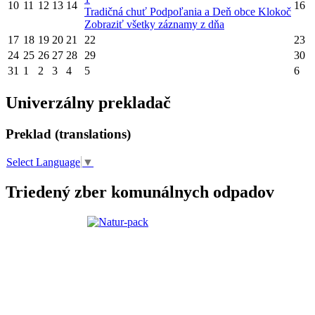
10
11
12
13
14
16
Tradičná chuť Podpoľania a Deň obce Klokoč
Zobraziť všetky záznamy z dňa
17
18
19
20
21
22
23
24
25
26
27
28
29
30
31
1
2
3
4
5
6
Univerzálny prekladač
Preklad (translations)
Select Language
▼
Triedený zber komunálnych odpadov