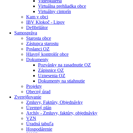
Videogaléria
Virtuálna prehliadka obce
Virtuálny cintorín
Kam v obci
IBV Klokoč - Lipov
Defibrilátor
Samospráva
Starosta obce
Zástupca starostu
Poslanci OZ
Hlavný kontrolór obce
Dokumenty
Pozvánky na zasadnutie OZ
Zápisnice OZ
Uznesenia OZ
Dokumenty na stiahnutie
Projekty
Obecný úrad
Zverejňovanie
Zmluvy, Faktúry, Objednávky
Územný plán
Archív - Zmluvy, faktúry, objednávky
VZN
Úradná tabuľa
Hospodárenie