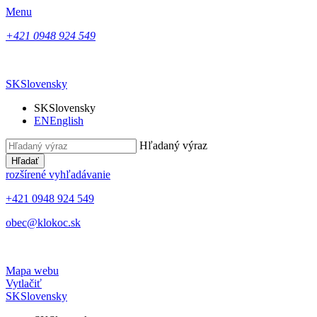
Menu
+421 0948 924 549
SK
Slovensky
SK
Slovensky
EN
English
Hľadaný výraz
Hľadať
rozšírené vyhľadávanie
+421 0948 924 549
obec@klokoc.sk
Mapa webu
Vytlačiť
SK
Slovensky