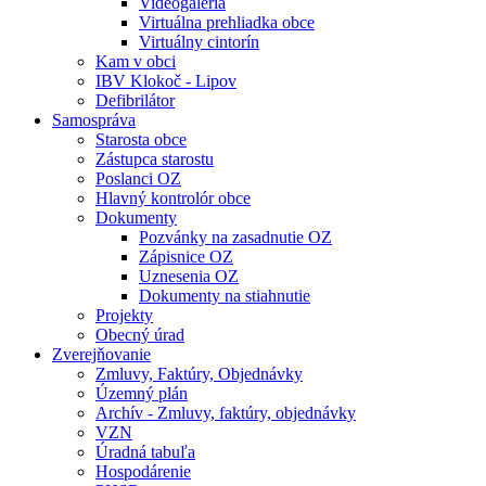
Videogaléria
Virtuálna prehliadka obce
Virtuálny cintorín
Kam v obci
IBV Klokoč - Lipov
Defibrilátor
Samospráva
Starosta obce
Zástupca starostu
Poslanci OZ
Hlavný kontrolór obce
Dokumenty
Pozvánky na zasadnutie OZ
Zápisnice OZ
Uznesenia OZ
Dokumenty na stiahnutie
Projekty
Obecný úrad
Zverejňovanie
Zmluvy, Faktúry, Objednávky
Územný plán
Archív - Zmluvy, faktúry, objednávky
VZN
Úradná tabuľa
Hospodárenie