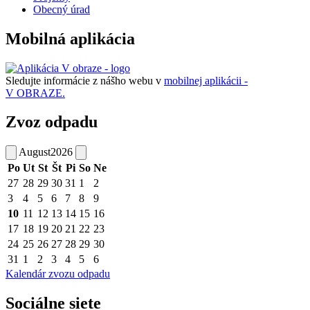
Obecný úrad
Mobilná aplikácia
Sledujte informácie z nášho webu v
mobilnej aplikácii -
V OBRAZE.
Zvoz odpadu
August
2026
Po
Ut
St
Št
Pi
So
Ne
27
28
29
30
31
1
2
3
4
5
6
7
8
9
10
11
12
13
14
15
16
17
18
19
20
21
22
23
24
25
26
27
28
29
30
31
1
2
3
4
5
6
Kalendár zvozu odpadu
Sociálne siete