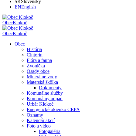
SK
Slovensky
EN
English
Obec
Klokoč
Obec
Klokoč
Obec
História
Cintorín
Flóra a fauna
Zvonička
Osady obce
Minerálne vody
Materská škôlka
Dokumenty
Komunálne služby
Komunálny odpad
Urbár Klokoč
Energetické okienko CEPA
Oznamy
Kalendár akcií
Foto a video
Fotogaléria