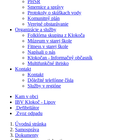
PHSR
Smernice a správy
Protokoly o skúškach vody
Komunitný plán
Verejné obstarávanie
Organizácie a služby
Folklórna skupina z Klokoča
Múzeum v starej škole
Fitness v starej škole
Napísali o nás
Klokočan - Informačný občasník
Multifunkčné ihrisko
Kontakt
Kontakt
Dôležité telefónne čísla
Služby v regióne
Kam v obci
IBV Klokoč - Lipov
Defibrilátor
Zvoz odpadu
Úvodná stránka
Samospráva
Dokumenty