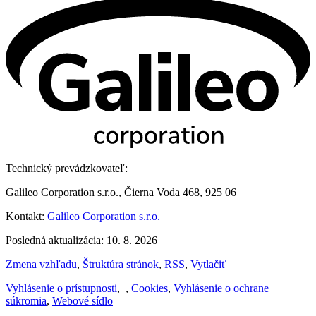
Technický prevádzkovateľ:
Galileo Corporation s.r.o., Čierna Voda 468, 925 06
Kontakt:
Galileo Corporation s.r.o.
Posledná aktualizácia: 10. 8. 2026
Zmena vzhľadu
,
Štruktúra stránok
,
RSS
,
Vytlačiť
Vyhlásenie o prístupnosti
,
,
Cookies
,
Vyhlásenie o ochrane
súkromia
,
Webové sídlo