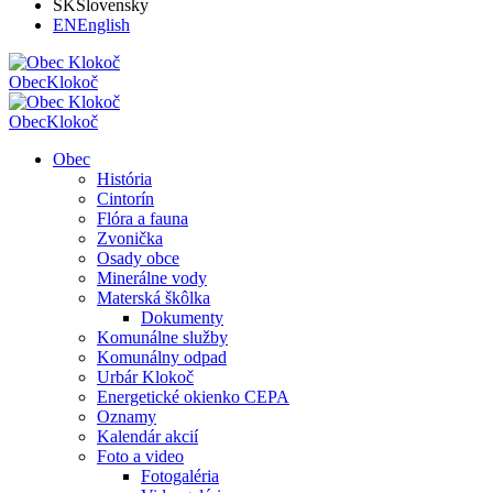
SK
Slovensky
EN
English
Obec
Klokoč
Obec
Klokoč
Obec
História
Cintorín
Flóra a fauna
Zvonička
Osady obce
Minerálne vody
Materská škôlka
Dokumenty
Komunálne služby
Komunálny odpad
Urbár Klokoč
Energetické okienko CEPA
Oznamy
Kalendár akcií
Foto a video
Fotogaléria