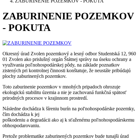
ZABURINENIE POZEMKOV - POKUTA
ZABURINENIE POZEMKOV
- POKUTA
Okresný úrad Zvolen pozemkový a lesný odbor Studentská 12, 960
01 Zvolen ako prislušný orgán Štátnej správy na úseku ochrany a
využivania poľnohospodárskej pôdy, na základe poznatkov
zistených pri kontrolnej činnosti konštatuje, že neustále pribúdajú
plochy zaburinených pozemkov.
Toto zaburinenie pozemkov v mnohých pripadoch ohrozuje
ekologickú stabilitu územia a nie je zachovaná funkčná spätost'
prirodných procesov v krajinnom prostredí.
Následne dochádza k šíreniu burín na pol'nohospodárske pozemky,
čím dochádza k jej
poškodeniu a degradácii ako aj k st'aženému pol'nohospodárskemu
obhospodarovaniu.
Pretože problematike zaburinených pozemkov bude tunajši úrad