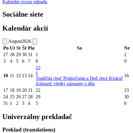
Kalendár zvozu odpadu
Sociálne siete
Kalendár akcií
August
2026
Po
Ut
St
Št
Pia
So
Ne
27
28
29
30
31
1
2
3
4
5
6
7
8
9
15
1
10
11
12
13
14
16
Tradičná chuť Podpoľania a Deň obce Klokoč
Zobraziť všetky záznamy z dňa
17
18
19
20
21
22
23
24
25
26
27
28
29
30
31
1
2
3
4
5
6
Univerzálny prekladač
Preklad (translations)