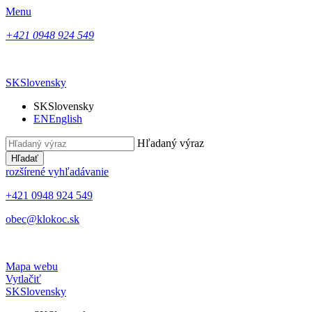
Menu
+421 0948 924 549
SK
Slovensky
SK
Slovensky
EN
English
Hľadaný výraz
Hľadať
rozšírené vyhľadávanie
+421 0948 924 549
obec@klokoc.sk
Mapa webu
Vytlačiť
SK
Slovensky