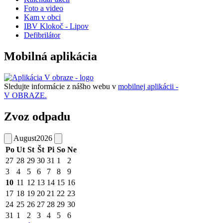
Foto a video
Kam v obci
IBV Klokoč - Lipov
Defibrilátor
Mobilná aplikácia
Sledujte informácie z nášho webu v
mobilnej aplikácii -
V OBRAZE.
Zvoz odpadu
August
2026
Po
Ut
St
Št
Pi
So
Ne
27
28
29
30
31
1
2
3
4
5
6
7
8
9
10
11
12
13
14
15
16
17
18
19
20
21
22
23
24
25
26
27
28
29
30
31
1
2
3
4
5
6