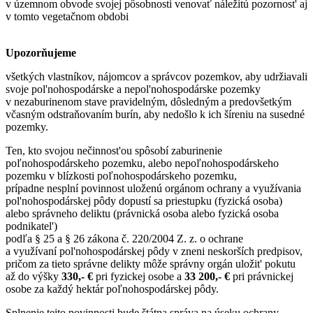
v územnom obvode svojej pôsobnosti venovať náležitú pozornost' aj
v tomto vegetačnom obdobi
Upozorňujeme
všetkých vlastníkov, nájomcov a správcov pozemkov, aby udržiavali
svoje pol'nohospodárske a nepol'nohospodárske pozemky
v nezaburinenom stave pravidelným, dôsledným a predovšetkým
včasným odstraňovaním burín, aby nedošlo k ich šíreniu na susedné
pozemky.
Ten, kto svojou nečinnost'ou spôsobí zaburinenie
poľnohospodárskeho pozemku, alebo nepoľnohospodárskeho
pozemku v blízkosti poľnohospodárskeho pozemku,
prípadne nesplní povinnost uloženú orgánom ochrany a využívania
pol'nohospodárskej pôdy dopustí sa priestupku (fyzická osoba)
alebo správneho deliktu (právnická osoba alebo fyzická osoba
podnikatel')
podľa § 25 a § 26 zákona č. 220/2004 Z. z. o ochrane
a využívaní pol'nohospodárskej pôdy v zneni neskorších predpisov,
pričom za tieto správne delikty môže správny orgán uložit' pokutu
až do výšky
330,- €
pri fyzickej osobe a
33 200,- €
pri právnickej
osobe za každý hektár poľnohospodárskej pôdy.
Splnenie tejto povinnosti bude štátna správa na úseku ochrany