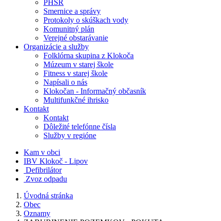
PHSR
Smernice a správy
Protokoly o skúškach vody
Komunitný plán
Verejné obstarávanie
Organizácie a služby
Folklórna skupina z Klokoča
Múzeum v starej škole
Fitness v starej škole
Napísali o nás
Klokočan - Informačný občasník
Multifunkčné ihrisko
Kontakt
Kontakt
Dôležité telefónne čísla
Služby v regióne
Kam v obci
IBV Klokoč - Lipov
Defibrilátor
Zvoz odpadu
Úvodná stránka
Obec
Oznamy