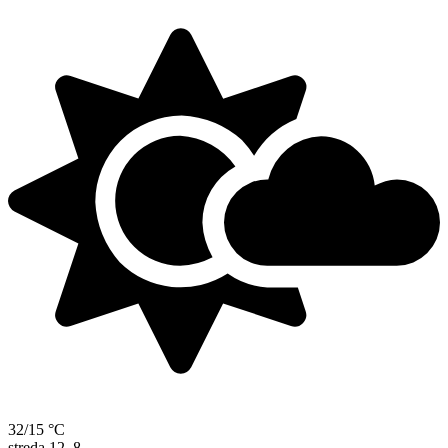
32/15 °C
streda
12. 8.