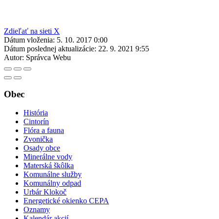
Zdieľať na sieti X
Dátum vloženia:
5. 10. 2017 0:00
Dátum poslednej aktualizácie:
22. 9. 2021 9:55
Autor:
Správca Webu
Obec
História
Cintorín
Flóra a fauna
Zvonička
Osady obce
Minerálne vody
Materská škôlka
Komunálne služby
Komunálny odpad
Urbár Klokoč
Energetické okienko CEPA
Oznamy
Kalendár akcií