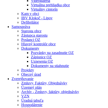
Videogaléria
Virtuálna prehliadka obce
Virtuálny cintorín
Kam v obci
IBV Klokoč - Lipov
Defibrilátor
Samospráva
Starosta obce
Zástupca starostu
Poslanci OZ
Hlavný kontrolór obce
Dokumenty
Pozvánky na zasadnutie OZ
Zápisnice OZ
Uznesenia OZ
Dokumenty na stiahnutie
Projekty
Obecný úrad
Zverejňovanie
Zmluvy, Faktúry, Objednávky
Územný plán
Archív - Zmluvy, faktúry, objednávky
VZN
Úradná tabuľa
Hospodárenie