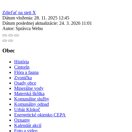
Zdieľať na sieti X
Dátum vloženia:
28. 11. 2025 12:45
Dátum poslednej aktualizácie:
24. 3. 2026 11:01
Autor:
Správca Webu
Obec
História
Cintorín
Flóra a fauna
Zvonička
Osady obce
Minerálne vody
Materská škôlka
Komunálne služby
Komunálny odpad
Urbár Klokoč
Energetické okienko CEPA
Oznamy
Kalendár akcií
Foto a video