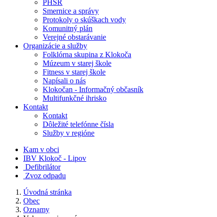
PHSR
Smernice a správy
Protokoly o skúškach vody
Komunitný plán
Verejné obstarávanie
Organizácie a služby
Folklórna skupina z Klokoča
Múzeum v starej škole
Fitness v starej škole
Napísali o nás
Klokočan - Informačný občasník
Multifunkčné ihrisko
Kontakt
Kontakt
Dôležité telefónne čísla
Služby v regióne
Kam v obci
IBV Klokoč - Lipov
Defibrilátor
Zvoz odpadu
Úvodná stránka
Obec
Oznamy