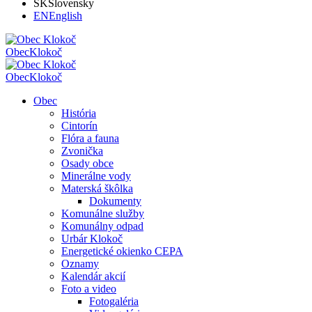
SK
Slovensky
EN
English
Obec
Klokoč
Obec
Klokoč
Obec
História
Cintorín
Flóra a fauna
Zvonička
Osady obce
Minerálne vody
Materská škôlka
Dokumenty
Komunálne služby
Komunálny odpad
Urbár Klokoč
Energetické okienko CEPA
Oznamy
Kalendár akcií
Foto a video
Fotogaléria