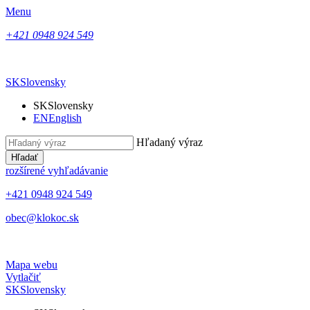
Menu
+421 0948 924 549
SK
Slovensky
SK
Slovensky
EN
English
Hľadaný výraz
Hľadať
rozšírené vyhľadávanie
+421 0948 924 549
obec@klokoc.sk
Mapa webu
Vytlačiť
SK
Slovensky