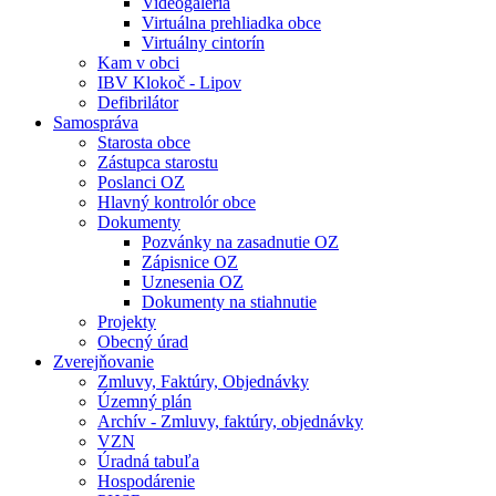
Videogaléria
Virtuálna prehliadka obce
Virtuálny cintorín
Kam v obci
IBV Klokoč - Lipov
Defibrilátor
Samospráva
Starosta obce
Zástupca starostu
Poslanci OZ
Hlavný kontrolór obce
Dokumenty
Pozvánky na zasadnutie OZ
Zápisnice OZ
Uznesenia OZ
Dokumenty na stiahnutie
Projekty
Obecný úrad
Zverejňovanie
Zmluvy, Faktúry, Objednávky
Územný plán
Archív - Zmluvy, faktúry, objednávky
VZN
Úradná tabuľa
Hospodárenie