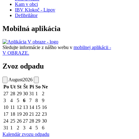
Kam v obci
IBV Klokoč - Lipov
Defibrilátor
Mobilná aplikácia
Sledujte informácie z nášho webu v
mobilnej aplikácii -
V OBRAZE.
Zvoz odpadu
August
2026
Po
Ut
St
Št
Pi
So
Ne
27
28
29
30
31
1
2
3
4
5
6
7
8
9
10
11
12
13
14
15
16
17
18
19
20
21
22
23
24
25
26
27
28
29
30
31
1
2
3
4
5
6
Kalendár zvozu odpadu