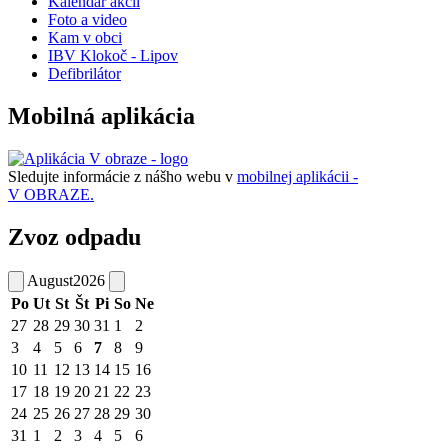
Kalendár akcií
Foto a video
Kam v obci
IBV Klokoč - Lipov
Defibrilátor
Mobilná aplikácia
Sledujte informácie z nášho webu v
mobilnej aplikácii -
V OBRAZE.
Zvoz odpadu
August
2026
Po
Ut
St
Št
Pi
So
Ne
27
28
29
30
31
1
2
3
4
5
6
7
8
9
10
11
12
13
14
15
16
17
18
19
20
21
22
23
24
25
26
27
28
29
30
31
1
2
3
4
5
6