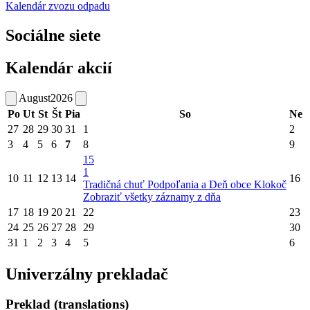
Kalendár zvozu odpadu
Sociálne siete
Kalendár akcií
August
2026
Po
Ut
St
Št
Pia
So
Ne
27
28
29
30
31
1
2
3
4
5
6
7
8
9
15
1
10
11
12
13
14
16
Tradičná chuť Podpoľania a Deň obce Klokoč
Zobraziť všetky záznamy z dňa
17
18
19
20
21
22
23
24
25
26
27
28
29
30
31
1
2
3
4
5
6
Univerzálny prekladač
Preklad (translations)