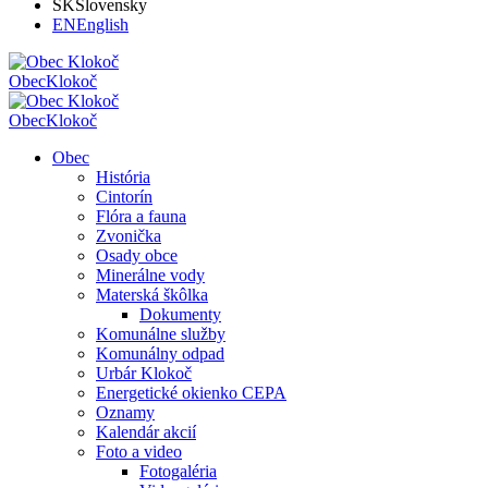
SK
Slovensky
EN
English
Obec
Klokoč
Obec
Klokoč
Obec
História
Cintorín
Flóra a fauna
Zvonička
Osady obce
Minerálne vody
Materská škôlka
Dokumenty
Komunálne služby
Komunálny odpad
Urbár Klokoč
Energetické okienko CEPA
Oznamy
Kalendár akcií
Foto a video
Fotogaléria