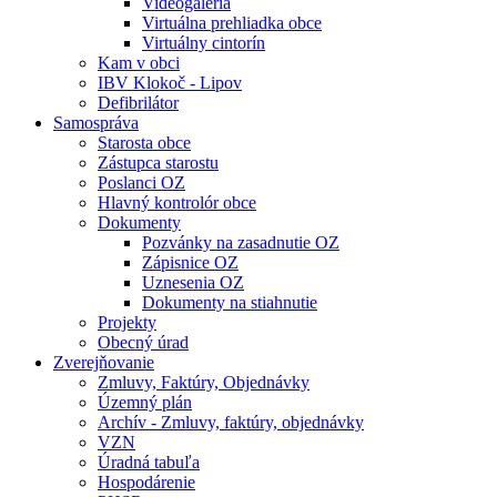
Videogaléria
Virtuálna prehliadka obce
Virtuálny cintorín
Kam v obci
IBV Klokoč - Lipov
Defibrilátor
Samospráva
Starosta obce
Zástupca starostu
Poslanci OZ
Hlavný kontrolór obce
Dokumenty
Pozvánky na zasadnutie OZ
Zápisnice OZ
Uznesenia OZ
Dokumenty na stiahnutie
Projekty
Obecný úrad
Zverejňovanie
Zmluvy, Faktúry, Objednávky
Územný plán
Archív - Zmluvy, faktúry, objednávky
VZN
Úradná tabuľa
Hospodárenie