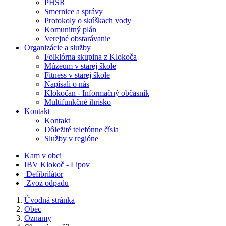
PHSR
Smernice a správy
Protokoly o skúškach vody
Komunitný plán
Verejné obstarávanie
Organizácie a služby
Folklórna skupina z Klokoča
Múzeum v starej škole
Fitness v starej škole
Napísali o nás
Klokočan - Informačný občasník
Multifunkčné ihrisko
Kontakt
Kontakt
Dôležité telefónne čísla
Služby v regióne
Kam v obci
IBV Klokoč - Lipov
Defibrilátor
Zvoz odpadu
Úvodná stránka
Obec
Oznamy