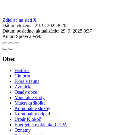
Zdieľať na sieti X
Dátum vloženia:
29. 9. 2025 8:20
Dátum poslednej aktualizácie:
29. 9. 2025 8:37
Autor:
Správca Webu
Obec
História
Cintorín
Flóra a fauna
Zvonička
Osady obce
Minerálne vody
Materská škôlka
Komunálne služby
Komunálny odpad
Urbár Klokoč
Energetické okienko CEPA
Oznamy