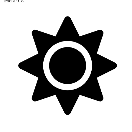
nedeľa
9. 8.