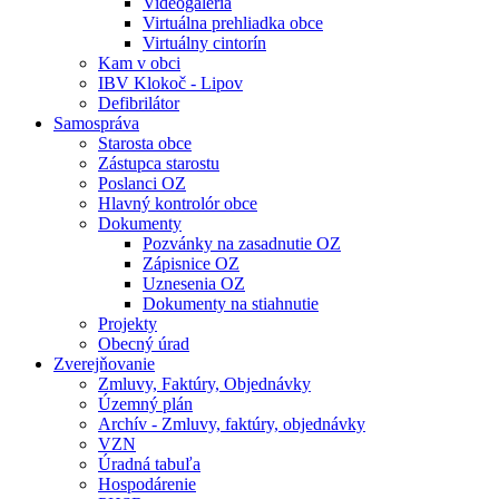
Videogaléria
Virtuálna prehliadka obce
Virtuálny cintorín
Kam v obci
IBV Klokoč - Lipov
Defibrilátor
Samospráva
Starosta obce
Zástupca starostu
Poslanci OZ
Hlavný kontrolór obce
Dokumenty
Pozvánky na zasadnutie OZ
Zápisnice OZ
Uznesenia OZ
Dokumenty na stiahnutie
Projekty
Obecný úrad
Zverejňovanie
Zmluvy, Faktúry, Objednávky
Územný plán
Archív - Zmluvy, faktúry, objednávky
VZN
Úradná tabuľa
Hospodárenie