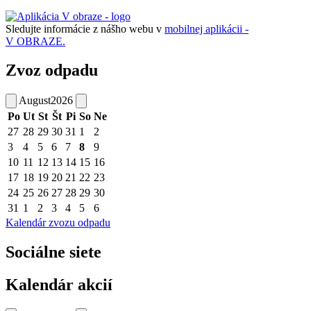
Sledujte informácie z nášho webu v
mobilnej aplikácii -
V OBRAZE.
Zvoz odpadu
August
2026
Po
Ut
St
Št
Pi
So
Ne
27
28
29
30
31
1
2
3
4
5
6
7
8
9
10
11
12
13
14
15
16
17
18
19
20
21
22
23
24
25
26
27
28
29
30
31
1
2
3
4
5
6
Kalendár zvozu odpadu
Sociálne siete
Kalendár akcií