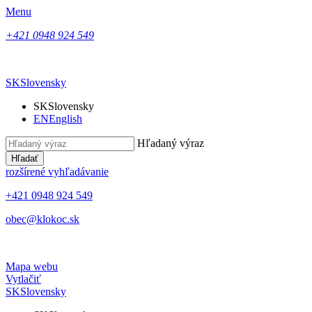
Menu
+421 0948 924 549
SK
Slovensky
SK
Slovensky
EN
English
Hľadaný výraz
Hľadať
rozšírené vyhľadávanie
+421 0948 924 549
obec@klokoc.sk
Mapa webu
Vytlačiť
SK
Slovensky