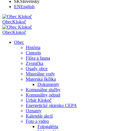
SK
Slovensky
EN
English
Obec
Klokoč
Obec
Klokoč
Obec
História
Cintorín
Flóra a fauna
Zvonička
Osady obce
Minerálne vody
Materská škôlka
Dokumenty
Komunálne služby
Komunálny odpad
Urbár Klokoč
Energetické okienko CEPA
Oznamy
Kalendár akcií
Foto a video
Fotogaléria