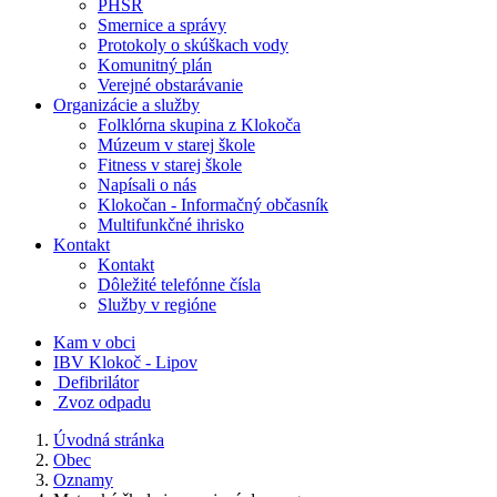
PHSR
Smernice a správy
Protokoly o skúškach vody
Komunitný plán
Verejné obstarávanie
Organizácie a služby
Folklórna skupina z Klokoča
Múzeum v starej škole
Fitness v starej škole
Napísali o nás
Klokočan - Informačný občasník
Multifunkčné ihrisko
Kontakt
Kontakt
Dôležité telefónne čísla
Služby v regióne
Kam v obci
IBV Klokoč - Lipov
Defibrilátor
Zvoz odpadu
Úvodná stránka
Obec
Oznamy