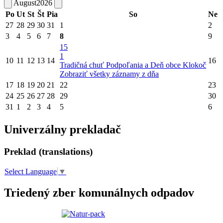
August
2026
Po
Ut
St
Št
Pia
So
Ne
27
28
29
30
31
1
2
3
4
5
6
7
8
9
15
1
10
11
12
13
14
16
Tradičná chuť Podpoľania a Deň obce Klokoč
Zobraziť všetky záznamy z dňa
17
18
19
20
21
22
23
24
25
26
27
28
29
30
31
1
2
3
4
5
6
Univerzálny prekladač
Preklad (translations)
Select Language
▼
Triedený zber komunálnych odpadov