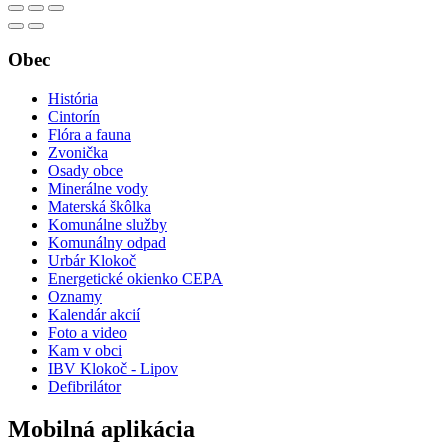
Obec
História
Cintorín
Flóra a fauna
Zvonička
Osady obce
Minerálne vody
Materská škôlka
Komunálne služby
Komunálny odpad
Urbár Klokoč
Energetické okienko CEPA
Oznamy
Kalendár akcií
Foto a video
Kam v obci
IBV Klokoč - Lipov
Defibrilátor
Mobilná aplikácia