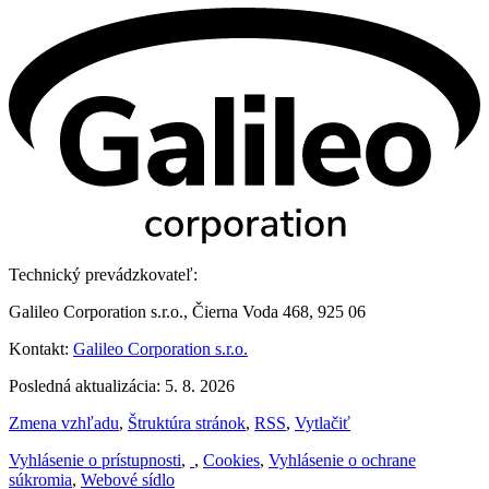
Technický prevádzkovateľ:
Galileo Corporation s.r.o., Čierna Voda 468, 925 06
Kontakt:
Galileo Corporation s.r.o.
Posledná aktualizácia: 5. 8. 2026
Zmena vzhľadu
,
Štruktúra stránok
,
RSS
,
Vytlačiť
Vyhlásenie o prístupnosti
,
,
Cookies
,
Vyhlásenie o ochrane
súkromia
,
Webové sídlo