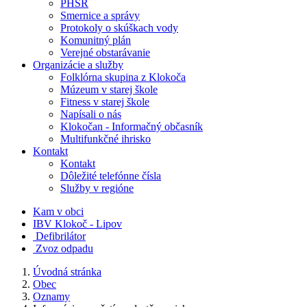
PHSR
Smernice a správy
Protokoly o skúškach vody
Komunitný plán
Verejné obstarávanie
Organizácie a služby
Folklórna skupina z Klokoča
Múzeum v starej škole
Fitness v starej škole
Napísali o nás
Klokočan - Informačný občasník
Multifunkčné ihrisko
Kontakt
Kontakt
Dôležité telefónne čísla
Služby v regióne
Kam v obci
IBV Klokoč - Lipov
Defibrilátor
Zvoz odpadu
Úvodná stránka
Obec
Oznamy