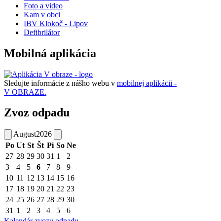
Foto a video
Kam v obci
IBV Klokoč - Lipov
Defibrilátor
Mobilná aplikácia
Sledujte informácie z nášho webu v
mobilnej aplikácii -
V OBRAZE.
Zvoz odpadu
August
2026
Po
Ut
St
Št
Pi
So
Ne
27
28
29
30
31
1
2
3
4
5
6
7
8
9
10
11
12
13
14
15
16
17
18
19
20
21
22
23
24
25
26
27
28
29
30
31
1
2
3
4
5
6
Kalendár zvozu odpadu