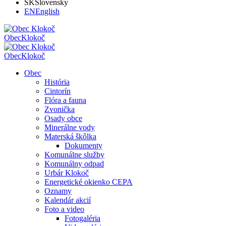
SK
Slovensky
EN
English
Obec
Klokoč
Obec
Klokoč
Obec
História
Cintorín
Flóra a fauna
Zvonička
Osady obce
Minerálne vody
Materská škôlka
Dokumenty
Komunálne služby
Komunálny odpad
Urbár Klokoč
Energetické okienko CEPA
Oznamy
Kalendár akcií
Foto a video
Fotogaléria