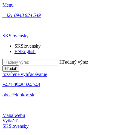
Menu
+421 0948 924 549
SK
Slovensky
SK
Slovensky
EN
English
Hľadaný výraz
Hľadať
rozšírené vyhľadávanie
+421 0948 924 549
obec@klokoc.sk
Mapa webu
Vytlačiť
SK
Slovensky