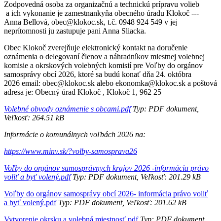
Zodpovedná osoba za organizačnú a technickú prípravu volieb
a ich vykonanie je zamestnankyňa obecného úradu Klokoč ---
Anna Bellová, obec@klokoc.sk, t.č. 0948 924 549 v jej
neprítomnosti ju zastupuje pani Anna Sliacka.
Obec Klokoč zverejňuje elektronický kontakt na doručenie
oznámenia o delegovaní členov a náhradníkov miestnej volebnej
komisie a okrskových volebných komisií pre Voľby do orgánov
samosprávy obcí 2026, ktoré sa budú konať dňa 24. októbra
2026 email: obec@klokoc.sk alebo ekonomka@klokoc.sk a poštová
adresa je: Obecný úrad Klokoč , Klokoč 1, 962 25
Volebné obvody oznámenie s obcami.pdf
Typ: PDF dokument,
Veľkosť: 264.51 kB
Informácie o komunálnych voľbách 2026 na:
https://www.minv.sk/?volby-samosprava26
Voľby do orgánov samosprávnych krajov 2026 -informácia právo
voliť a byť volený.pdf
Typ: PDF
dokument, Veľkosť: 201.29 kB
Voľby do orgánov samosprávy obcí 2026- informácia právo voliť
a byť volený.pdf
Typ: PDF dokument, Veľkosť: 201.62 kB
Vytvorenie okrsku a volebná miestnosť.pdf
Typ: PDF dokument,