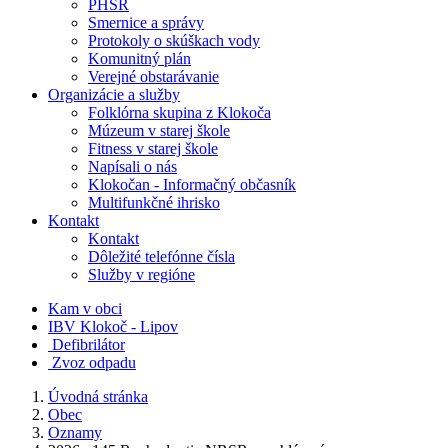
PHSR
Smernice a správy
Protokoly o skúškach vody
Komunitný plán
Verejné obstarávanie
Organizácie a služby
Folklórna skupina z Klokoča
Múzeum v starej škole
Fitness v starej škole
Napísali o nás
Klokočan - Informačný občasník
Multifunkčné ihrisko
Kontakt
Kontakt
Dôležité telefónne čísla
Služby v regióne
Kam v obci
IBV Klokoč - Lipov
Defibrilátor
Zvoz odpadu
Úvodná stránka
Obec
Oznamy