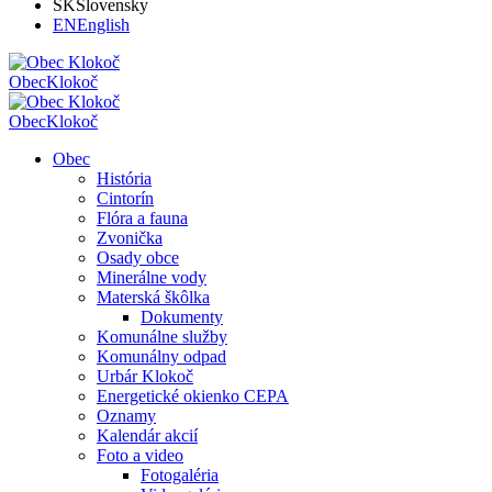
SK
Slovensky
EN
English
Obec
Klokoč
Obec
Klokoč
Obec
História
Cintorín
Flóra a fauna
Zvonička
Osady obce
Minerálne vody
Materská škôlka
Dokumenty
Komunálne služby
Komunálny odpad
Urbár Klokoč
Energetické okienko CEPA
Oznamy
Kalendár akcií
Foto a video
Fotogaléria