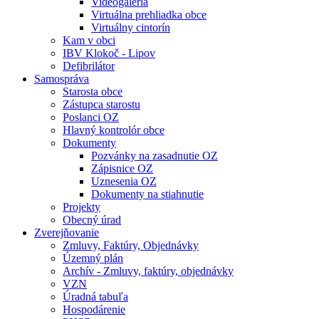
Videogaléria
Virtuálna prehliadka obce
Virtuálny cintorín
Kam v obci
IBV Klokoč - Lipov
Defibrilátor
Samospráva
Starosta obce
Zástupca starostu
Poslanci OZ
Hlavný kontrolór obce
Dokumenty
Pozvánky na zasadnutie OZ
Zápisnice OZ
Uznesenia OZ
Dokumenty na stiahnutie
Projekty
Obecný úrad
Zverejňovanie
Zmluvy, Faktúry, Objednávky
Územný plán
Archív - Zmluvy, faktúry, objednávky
VZN
Úradná tabuľa
Hospodárenie