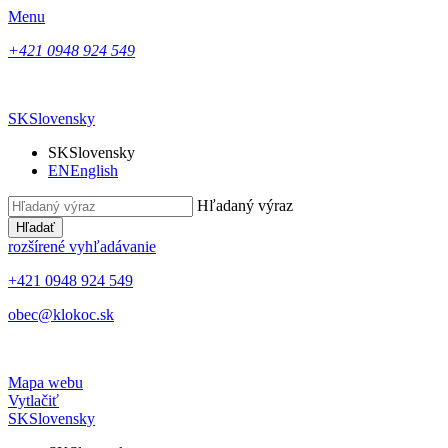
Menu
+421 0948 924 549
SK
Slovensky
SK
Slovensky
EN
English
Hľadaný výraz
Hľadať
rozšírené vyhľadávanie
+421 0948 924 549
obec@klokoc.sk
Mapa webu
Vytlačiť
SK
Slovensky