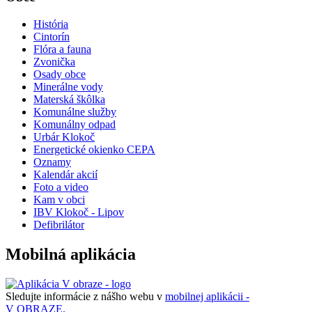
História
Cintorín
Flóra a fauna
Zvonička
Osady obce
Minerálne vody
Materská škôlka
Komunálne služby
Komunálny odpad
Urbár Klokoč
Energetické okienko CEPA
Oznamy
Kalendár akcií
Foto a video
Kam v obci
IBV Klokoč - Lipov
Defibrilátor
Mobilná aplikácia
Sledujte informácie z nášho webu v
mobilnej aplikácii -
V OBRAZE.