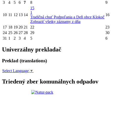
3
4
5
6
7
8
9
15
1
10
11
12
13
14
16
Tradičná chuť Podpoľania a Deň obce Klokoč
Zobraziť všetky záznamy z dňa
17
18
19
20
21
22
23
24
25
26
27
28
29
30
31
1
2
3
4
5
6
Univerzálny prekladač
Preklad (translations)
Select Language
▼
Triedený zber komunálnych odpadov