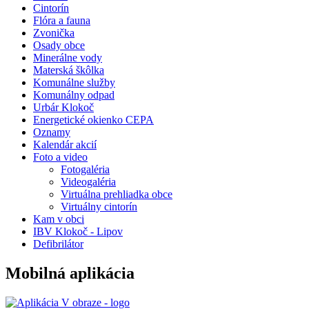
Cintorín
Flóra a fauna
Zvonička
Osady obce
Minerálne vody
Materská škôlka
Komunálne služby
Komunálny odpad
Urbár Klokoč
Energetické okienko CEPA
Oznamy
Kalendár akcií
Foto a video
Fotogaléria
Videogaléria
Virtuálna prehliadka obce
Virtuálny cintorín
Kam v obci
IBV Klokoč - Lipov
Defibrilátor
Mobilná aplikácia