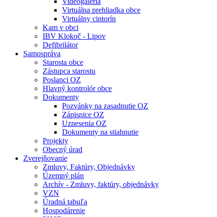
Videogaléria
Virtuálna prehliadka obce
Virtuálny cintorín
Kam v obci
IBV Klokoč - Lipov
Defibrilátor
Samospráva
Starosta obce
Zástupca starostu
Poslanci OZ
Hlavný kontrolór obce
Dokumenty
Pozvánky na zasadnutie OZ
Zápisnice OZ
Uznesenia OZ
Dokumenty na stiahnutie
Projekty
Obecný úrad
Zverejňovanie
Zmluvy, Faktúry, Objednávky
Územný plán
Archív - Zmluvy, faktúry, objednávky
VZN
Úradná tabuľa
Hospodárenie