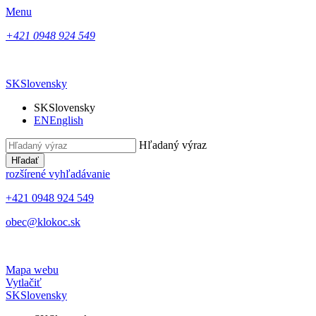
Menu
+421 0948 924 549
SK
Slovensky
SK
Slovensky
EN
English
Hľadaný výraz
Hľadať
rozšírené vyhľadávanie
+421 0948 924 549
obec@klokoc.sk
Mapa webu
Vytlačiť
SK
Slovensky