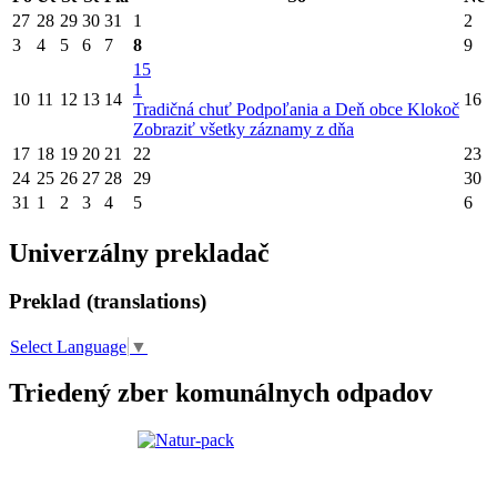
27
28
29
30
31
1
2
3
4
5
6
7
8
9
15
1
10
11
12
13
14
16
Tradičná chuť Podpoľania a Deň obce Klokoč
Zobraziť všetky záznamy z dňa
17
18
19
20
21
22
23
24
25
26
27
28
29
30
31
1
2
3
4
5
6
Univerzálny prekladač
Preklad (translations)
Select Language
▼
Triedený zber komunálnych odpadov