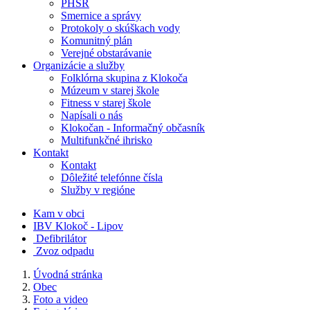
PHSR
Smernice a správy
Protokoly o skúškach vody
Komunitný plán
Verejné obstarávanie
Organizácie a služby
Folklórna skupina z Klokoča
Múzeum v starej škole
Fitness v starej škole
Napísali o nás
Klokočan - Informačný občasník
Multifunkčné ihrisko
Kontakt
Kontakt
Dôležité telefónne čísla
Služby v regióne
Kam v obci
IBV Klokoč - Lipov
Defibrilátor
Zvoz odpadu
Úvodná stránka
Obec
Foto a video