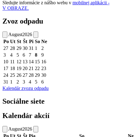
Sledujte informácie z nášho webu v
mobilnej aplikácii -
V OBRAZE.
Zvoz odpadu
August
2026
Po
Ut
St
Št
Pi
So
Ne
27
28
29
30
31
1
2
3
4
5
6
7
8
9
10
11
12
13
14
15
16
17
18
19
20
21
22
23
24
25
26
27
28
29
30
31
1
2
3
4
5
6
Kalendár zvozu odpadu
Sociálne siete
Kalendár akcií
August
2026
Po
Ut
St
Št
Pia
So
Ne