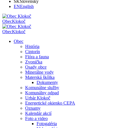
SK
Slovensky
EN
English
Obec
Klokoč
Obec
Klokoč
Obec
História
Cintorín
Flóra a fauna
Zvonička
Osady obce
Minerálne vody
Materská škôlka
Dokumenty
Komunálne služby
Komunálny odpad
Urbár Klokoč
Energetické okienko CEPA
Oznamy
Kalendár akcií
Foto a video
Fotogaléria