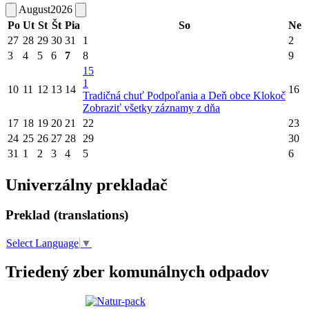
August
2026
Po
Ut
St
Št
Pia
So
Ne
27
28
29
30
31
1
2
3
4
5
6
7
8
9
15
1
10
11
12
13
14
16
Tradičná chuť Podpoľania a Deň obce Klokoč
Zobraziť všetky záznamy z dňa
17
18
19
20
21
22
23
24
25
26
27
28
29
30
31
1
2
3
4
5
6
Univerzálny prekladač
Preklad (translations)
Select Language
▼
Triedený zber komunálnych odpadov