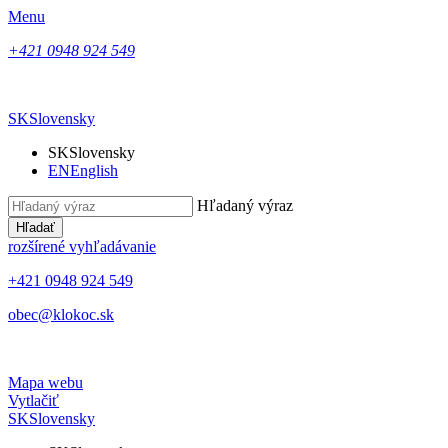
Menu
+421 0948 924 549
SK
Slovensky
SK
Slovensky
EN
English
Hľadaný výraz
Hľadať
rozšírené vyhľadávanie
+421 0948 924 549
obec@klokoc.sk
Mapa webu
Vytlačiť
SK
Slovensky