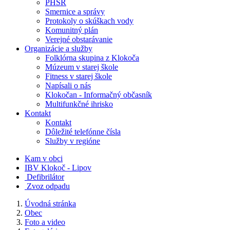
PHSR
Smernice a správy
Protokoly o skúškach vody
Komunitný plán
Verejné obstarávanie
Organizácie a služby
Folklórna skupina z Klokoča
Múzeum v starej škole
Fitness v starej škole
Napísali o nás
Klokočan - Informačný občasník
Multifunkčné ihrisko
Kontakt
Kontakt
Dôležité telefónne čísla
Služby v regióne
Kam v obci
IBV Klokoč - Lipov
Defibrilátor
Zvoz odpadu
Úvodná stránka
Obec
Foto a video