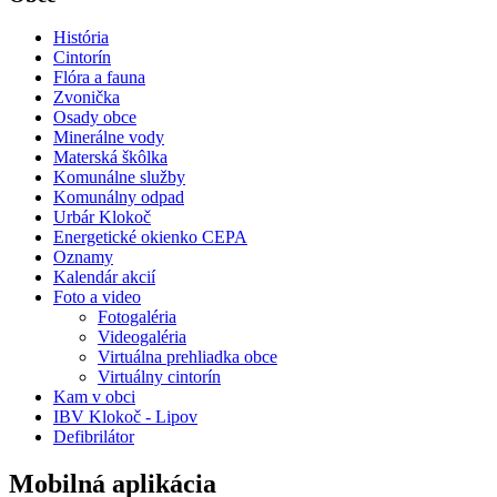
História
Cintorín
Flóra a fauna
Zvonička
Osady obce
Minerálne vody
Materská škôlka
Komunálne služby
Komunálny odpad
Urbár Klokoč
Energetické okienko CEPA
Oznamy
Kalendár akcií
Foto a video
Fotogaléria
Videogaléria
Virtuálna prehliadka obce
Virtuálny cintorín
Kam v obci
IBV Klokoč - Lipov
Defibrilátor
Mobilná aplikácia