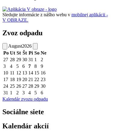
Sledujte informácie z nášho webu v
mobilnej aplikácii -
V OBRAZE.
Zvoz odpadu
August
2026
Po
Ut
St
Št
Pi
So
Ne
27
28
29
30
31
1
2
3
4
5
6
7
8
9
10
11
12
13
14
15
16
17
18
19
20
21
22
23
24
25
26
27
28
29
30
31
1
2
3
4
5
6
Kalendár zvozu odpadu
Sociálne siete
Kalendár akcií