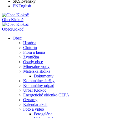
SK
Slovensky
EN
English
Obec
Klokoč
Obec
Klokoč
Obec
História
Cintorín
Flóra a fauna
Zvonička
Osady obce
Minerálne vody
Materská škôlka
Dokumenty
Komunálne služby
Komunálny odpad
Urbár Klokoč
Energetické okienko CEPA
Oznamy
Kalendár akcií
Foto a video
Fotogaléria