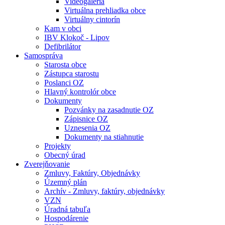
Videogaléria
Virtuálna prehliadka obce
Virtuálny cintorín
Kam v obci
IBV Klokoč - Lipov
Defibrilátor
Samospráva
Starosta obce
Zástupca starostu
Poslanci OZ
Hlavný kontrolór obce
Dokumenty
Pozvánky na zasadnutie OZ
Zápisnice OZ
Uznesenia OZ
Dokumenty na stiahnutie
Projekty
Obecný úrad
Zverejňovanie
Zmluvy, Faktúry, Objednávky
Územný plán
Archív - Zmluvy, faktúry, objednávky
VZN
Úradná tabuľa
Hospodárenie