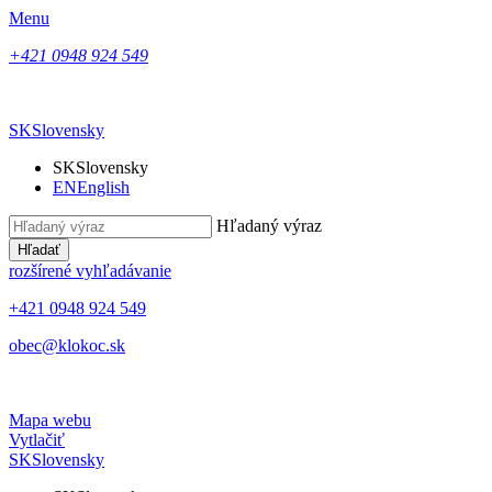
Menu
+421 0948 924 549
SK
Slovensky
SK
Slovensky
EN
English
Hľadaný výraz
Hľadať
rozšírené vyhľadávanie
+421 0948 924 549
obec@klokoc.sk
Mapa webu
Vytlačiť
SK
Slovensky