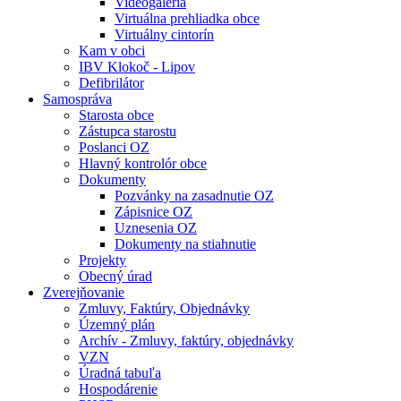
Videogaléria
Virtuálna prehliadka obce
Virtuálny cintorín
Kam v obci
IBV Klokoč - Lipov
Defibrilátor
Samospráva
Starosta obce
Zástupca starostu
Poslanci OZ
Hlavný kontrolór obce
Dokumenty
Pozvánky na zasadnutie OZ
Zápisnice OZ
Uznesenia OZ
Dokumenty na stiahnutie
Projekty
Obecný úrad
Zverejňovanie
Zmluvy, Faktúry, Objednávky
Územný plán
Archív - Zmluvy, faktúry, objednávky
VZN
Úradná tabuľa
Hospodárenie