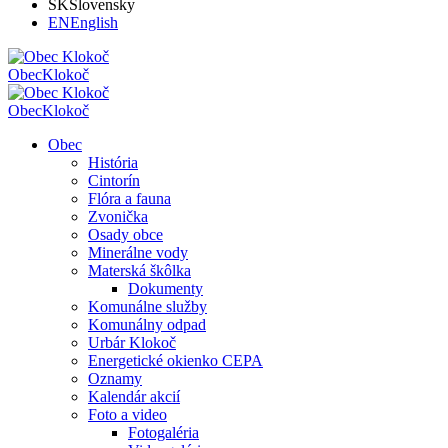
SK
Slovensky
EN
English
Obec
Klokoč
Obec
Klokoč
Obec
História
Cintorín
Flóra a fauna
Zvonička
Osady obce
Minerálne vody
Materská škôlka
Dokumenty
Komunálne služby
Komunálny odpad
Urbár Klokoč
Energetické okienko CEPA
Oznamy
Kalendár akcií
Foto a video
Fotogaléria