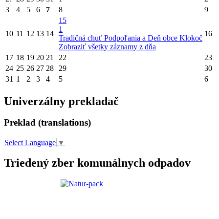
3
4
5
6
7
8
9
15
1
10
11
12
13
14
16
Tradičná chuť Podpoľania a Deň obce Klokoč
Zobraziť všetky záznamy z dňa
17
18
19
20
21
22
23
24
25
26
27
28
29
30
31
1
2
3
4
5
6
Univerzálny prekladač
Preklad (translations)
Select Language
▼
Triedený zber komunálnych odpadov