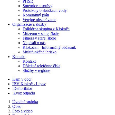
PHSR
Smernice a správy
Protokoly o skúškach vody
Komunitný plán
Verejné obstarávanie
Organizácie a služby
Folklórna skupina z Klokoča
Múzeum v starej škole
Fitness v starej škole
Napísali o nás
Klokočan - Informačný občasník
Multifunkčné ihrisko
Kontakt
Kontakt
Dôležité telefónne čísla
Služby v regióne
Kam v obci
IBV Klokoč - Lipov
Defibrilátor
Zvoz odpadu
Úvodná stránka
Obec
Foto a video