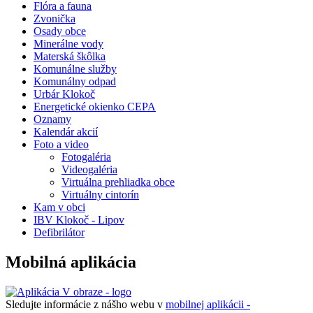
Flóra a fauna
Zvonička
Osady obce
Minerálne vody
Materská škôlka
Komunálne služby
Komunálny odpad
Urbár Klokoč
Energetické okienko CEPA
Oznamy
Kalendár akcií
Foto a video
Fotogaléria
Videogaléria
Virtuálna prehliadka obce
Virtuálny cintorín
Kam v obci
IBV Klokoč - Lipov
Defibrilátor
Mobilná aplikácia
Sledujte informácie z nášho webu v
mobilnej aplikácii -