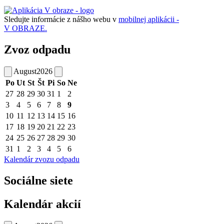
Sledujte informácie z nášho webu v
mobilnej aplikácii -
V OBRAZE.
Zvoz odpadu
August
2026
Po
Ut
St
Št
Pi
So
Ne
27
28
29
30
31
1
2
3
4
5
6
7
8
9
10
11
12
13
14
15
16
17
18
19
20
21
22
23
24
25
26
27
28
29
30
31
1
2
3
4
5
6
Kalendár zvozu odpadu
Sociálne siete
Kalendár akcií