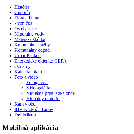
História
Cintorín
Flóra a fauna
Zvonička
Osady obce
Minerálne vody
Materská škôlka
Komunálne služby
Komunálny odpad
Urbár Klokoč
Energetické okienko CEPA
Oznamy
Kalendár akcií
Foto a video
Fotogaléria
Videogaléria
Virtuálna prehliadka obce
Virtuálny cintorín
Kam v obci
IBV Klokoč - Lipov
Defibrilátor
Mobilná aplikácia