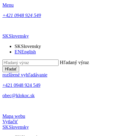
Menu
+421 0948 924 549
SK
Slovensky
SK
Slovensky
EN
English
Hľadaný výraz
Hľadať
rozšírené vyhľadávanie
+421 0948 924 549
obec@klokoc.sk
Mapa webu
Vytlačiť
SK
Slovensky