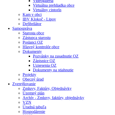
Videogaléria
Virtuálna prehliadka obce
Virtuálny cintorín
Kam v obci
IBV Klokoč - Lipov
Defibrilátor
Samospráva
Starosta obce
Zástupca starostu
Poslanci OZ
Hlavný kontrolór obce
Dokumenty
Pozvánky na zasadnutie OZ
Zápisnice OZ
Uznesenia OZ
Dokumenty na stiahnutie
Projekty
Obecný úrad
Zverejňovanie
Zmluvy, Faktúry, Objednávky
Územný plán
Archív - Zmluvy, faktúry, objednávky
VZN
Úradná tabuľa
Hospodárenie