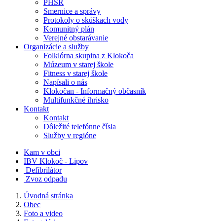
PHSR
Smernice a správy
Protokoly o skúškach vody
Komunitný plán
Verejné obstarávanie
Organizácie a služby
Folklórna skupina z Klokoča
Múzeum v starej škole
Fitness v starej škole
Napísali o nás
Klokočan - Informačný občasník
Multifunkčné ihrisko
Kontakt
Kontakt
Dôležité telefónne čísla
Služby v regióne
Kam v obci
IBV Klokoč - Lipov
Defibrilátor
Zvoz odpadu
Úvodná stránka
Obec
Foto a video