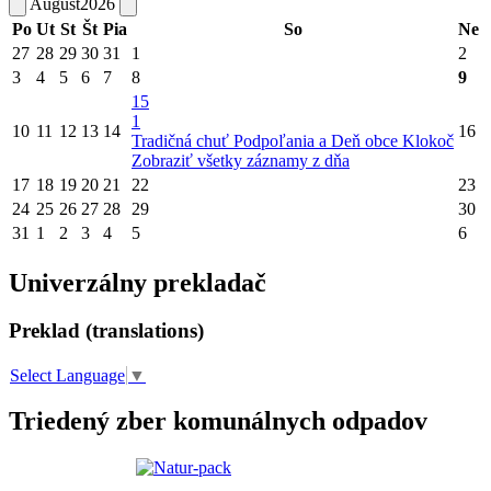
August
2026
Po
Ut
St
Št
Pia
So
Ne
27
28
29
30
31
1
2
3
4
5
6
7
8
9
15
1
10
11
12
13
14
16
Tradičná chuť Podpoľania a Deň obce Klokoč
Zobraziť všetky záznamy z dňa
17
18
19
20
21
22
23
24
25
26
27
28
29
30
31
1
2
3
4
5
6
Univerzálny prekladač
Preklad (translations)
Select Language
▼
Triedený zber komunálnych odpadov