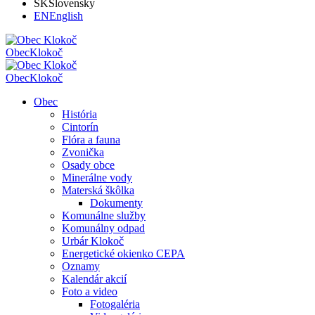
SK
Slovensky
EN
English
Obec
Klokoč
Obec
Klokoč
Obec
História
Cintorín
Flóra a fauna
Zvonička
Osady obce
Minerálne vody
Materská škôlka
Dokumenty
Komunálne služby
Komunálny odpad
Urbár Klokoč
Energetické okienko CEPA
Oznamy
Kalendár akcií
Foto a video
Fotogaléria