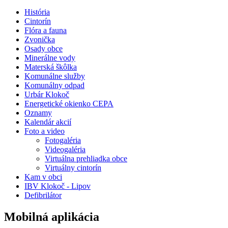
História
Cintorín
Flóra a fauna
Zvonička
Osady obce
Minerálne vody
Materská škôlka
Komunálne služby
Komunálny odpad
Urbár Klokoč
Energetické okienko CEPA
Oznamy
Kalendár akcií
Foto a video
Fotogaléria
Videogaléria
Virtuálna prehliadka obce
Virtuálny cintorín
Kam v obci
IBV Klokoč - Lipov
Defibrilátor
Mobilná aplikácia