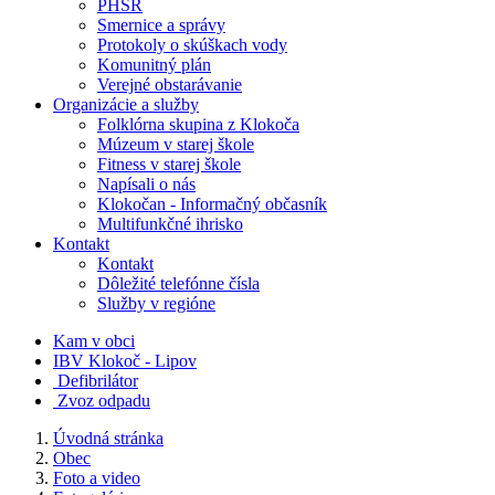
PHSR
Smernice a správy
Protokoly o skúškach vody
Komunitný plán
Verejné obstarávanie
Organizácie a služby
Folklórna skupina z Klokoča
Múzeum v starej škole
Fitness v starej škole
Napísali o nás
Klokočan - Informačný občasník
Multifunkčné ihrisko
Kontakt
Kontakt
Dôležité telefónne čísla
Služby v regióne
Kam v obci
IBV Klokoč - Lipov
Defibrilátor
Zvoz odpadu
Úvodná stránka
Obec
Foto a video