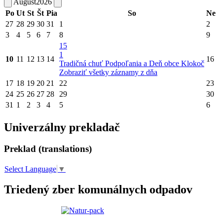
August
2026
Po
Ut
St
Št
Pia
So
Ne
27
28
29
30
31
1
2
3
4
5
6
7
8
9
15
1
10
11
12
13
14
16
Tradičná chuť Podpoľania a Deň obce Klokoč
Zobraziť všetky záznamy z dňa
17
18
19
20
21
22
23
24
25
26
27
28
29
30
31
1
2
3
4
5
6
Univerzálny prekladač
Preklad (translations)
Select Language
▼
Triedený zber komunálnych odpadov