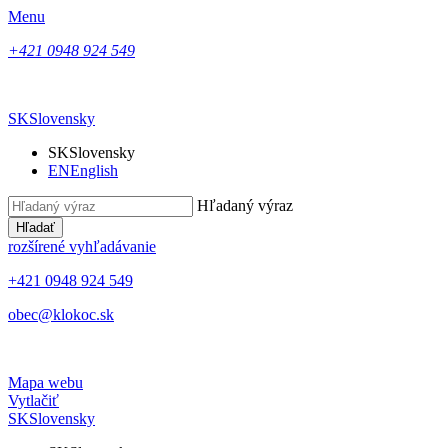
Menu
+421 0948 924 549
SK
Slovensky
SK
Slovensky
EN
English
Hľadaný výraz
Hľadať
rozšírené vyhľadávanie
+421 0948 924 549
obec@klokoc.sk
Mapa webu
Vytlačiť
SK
Slovensky