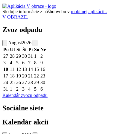
Sledujte informácie z nášho webu v
mobilnej aplikácii -
V OBRAZE.
Zvoz odpadu
August
2026
Po
Ut
St
Št
Pi
So
Ne
27
28
29
30
31
1
2
3
4
5
6
7
8
9
10
11
12
13
14
15
16
17
18
19
20
21
22
23
24
25
26
27
28
29
30
31
1
2
3
4
5
6
Kalendár zvozu odpadu
Sociálne siete
Kalendár akcií