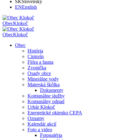
SK
Slovensky
EN
English
Obec
Klokoč
Obec
Klokoč
Obec
História
Cintorín
Flóra a fauna
Zvonička
Osady obce
Minerálne vody
Materská škôlka
Dokumenty
Komunálne služby
Komunálny odpad
Urbár Klokoč
Energetické okienko CEPA
Oznamy
Kalendár akcií
Foto a video
Fotogaléria