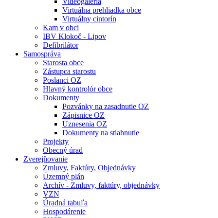
Videogaléria
Virtuálna prehliadka obce
Virtuálny cintorín
Kam v obci
IBV Klokoč - Lipov
Defibrilátor
Samospráva
Starosta obce
Zástupca starostu
Poslanci OZ
Hlavný kontrolór obce
Dokumenty
Pozvánky na zasadnutie OZ
Zápisnice OZ
Uznesenia OZ
Dokumenty na stiahnutie
Projekty
Obecný úrad
Zverejňovanie
Zmluvy, Faktúry, Objednávky
Územný plán
Archív - Zmluvy, faktúry, objednávky
VZN
Úradná tabuľa
Hospodárenie