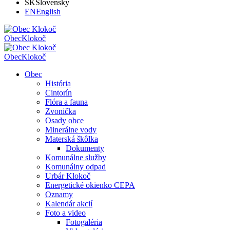
SK
Slovensky
EN
English
Obec
Klokoč
Obec
Klokoč
Obec
História
Cintorín
Flóra a fauna
Zvonička
Osady obce
Minerálne vody
Materská škôlka
Dokumenty
Komunálne služby
Komunálny odpad
Urbár Klokoč
Energetické okienko CEPA
Oznamy
Kalendár akcií
Foto a video
Fotogaléria