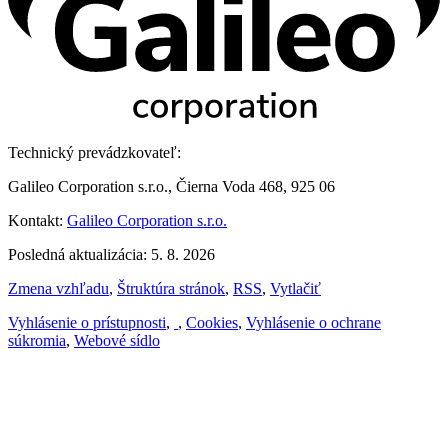
Technický prevádzkovateľ:
Galileo Corporation s.r.o., Čierna Voda 468, 925 06
Kontakt:
Galileo Corporation s.r.o.
Posledná aktualizácia: 5. 8. 2026
Zmena vzhľadu
,
Štruktúra stránok
,
RSS
,
Vytlačiť
Vyhlásenie o prístupnosti
,
,
Cookies
,
Vyhlásenie o ochrane
súkromia
,
Webové sídlo