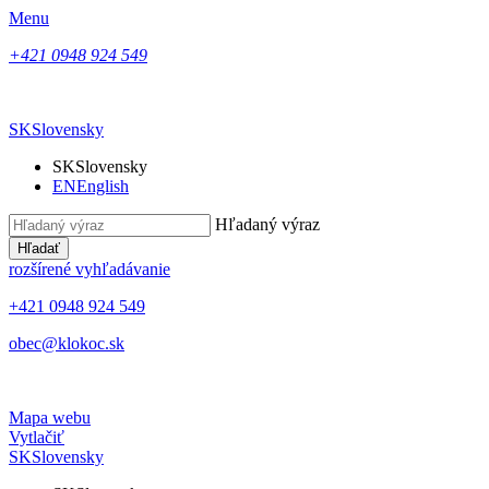
Menu
+421 0948 924 549
SK
Slovensky
SK
Slovensky
EN
English
Hľadaný výraz
Hľadať
rozšírené vyhľadávanie
+421 0948 924 549
obec@klokoc.sk
Mapa webu
Vytlačiť
SK
Slovensky