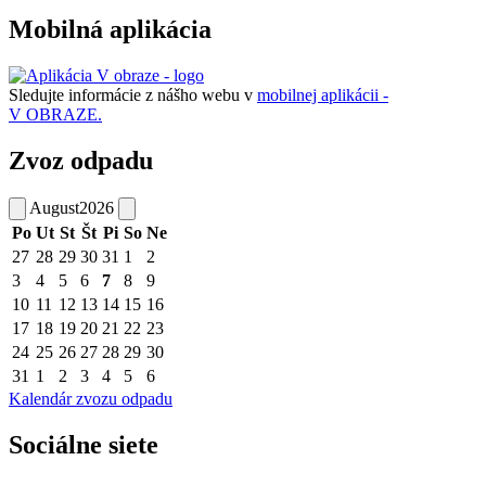
Mobilná aplikácia
Sledujte informácie z nášho webu v
mobilnej aplikácii -
V OBRAZE.
Zvoz odpadu
August
2026
Po
Ut
St
Št
Pi
So
Ne
27
28
29
30
31
1
2
3
4
5
6
7
8
9
10
11
12
13
14
15
16
17
18
19
20
21
22
23
24
25
26
27
28
29
30
31
1
2
3
4
5
6
Kalendár zvozu odpadu
Sociálne siete