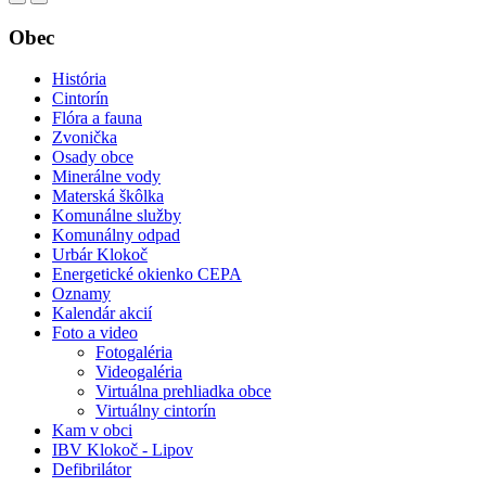
Obec
História
Cintorín
Flóra a fauna
Zvonička
Osady obce
Minerálne vody
Materská škôlka
Komunálne služby
Komunálny odpad
Urbár Klokoč
Energetické okienko CEPA
Oznamy
Kalendár akcií
Foto a video
Fotogaléria
Videogaléria
Virtuálna prehliadka obce
Virtuálny cintorín
Kam v obci
IBV Klokoč - Lipov
Defibrilátor