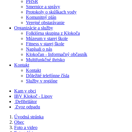
PHSR
Smernice a správy
Protokoly o skúškach vody
Komunitný plán
Verejné obstarávanie
Organizácie a služby
Folklórna skupina z Klokoča
Múzeum v starej škole
Fitness v starej škole
Napísali o nás
Klokočan - Informačný občasník
Multifunkčné ihrisko
Kontakt
Kontakt
Dôležité telefónne čísla
Služby v regióne
Kam v obci
IBV Klokoč - Lipov
Defibrilátor
Zvoz odpadu
Úvodná stránka
Obec
Foto a video