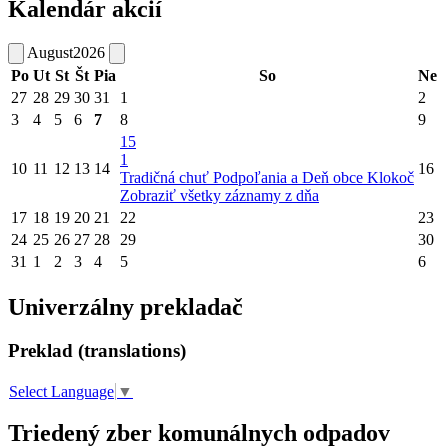
Kalendár akcií
August
2026
Po
Ut
St
Št
Pia
So
Ne
27
28
29
30
31
1
2
3
4
5
6
7
8
9
15
1
10
11
12
13
14
16
Tradičná chuť Podpoľania a Deň obce Klokoč
Zobraziť všetky záznamy z dňa
17
18
19
20
21
22
23
24
25
26
27
28
29
30
31
1
2
3
4
5
6
Univerzálny prekladač
Preklad (translations)
Select Language
▼
Triedený zber komunálnych odpadov