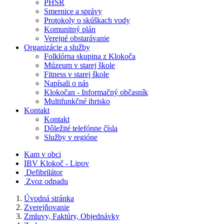
PHSR
Smernice a správy
Protokoly o skúškach vody
Komunitný plán
Verejné obstarávanie
Organizácie a služby
Folklórna skupina z Klokoča
Múzeum v starej škole
Fitness v starej škole
Napísali o nás
Klokočan - Informačný občasník
Multifunkčné ihrisko
Kontakt
Kontakt
Dôležité telefónne čísla
Služby v regióne
Kam v obci
IBV Klokoč - Lipov
Defibrilátor
Zvoz odpadu
Úvodná stránka
Zverejňovanie
Zmluvy, Faktúry, Objednávky