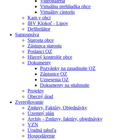
Videogaléria
Virtuálna prehliadka obce
Virtuálny cintorín
Kam v obci
IBV Klokoč - Lipov
Defibrilátor
Samospráva
Starosta obce
Zástupca starostu
Poslanci OZ
Hlavný kontrolór obce
Dokumenty
Pozvánky na zasadnutie OZ
Zápisnice OZ
Uznesenia OZ
Dokumenty na stiahnutie
Projekty
Obecný úrad
Zverejňovanie
Zmluvy, Faktúry, Objednávky
Územný plán
Archív - Zmluvy, faktúry, objednávky
VZN
Úradná tabuľa
Hospodárenie