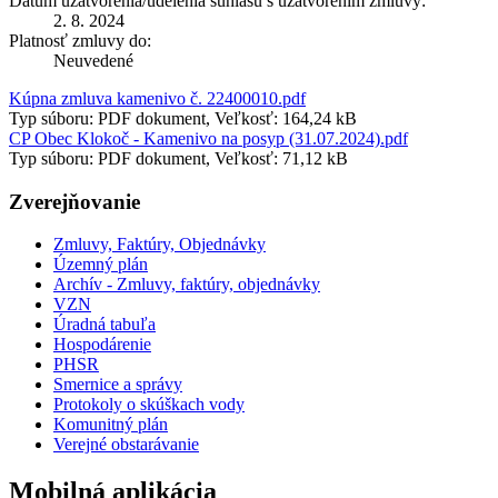
Dátum uzatvorenia/udelenia súhlasu s uzatvorením zmluvy:
2. 8. 2024
Platnosť zmluvy do:
Neuvedené
Kúpna zmluva kamenivo č. 22400010.pdf
Typ súboru: PDF dokument, Veľkosť: 164,24 kB
CP Obec Klokoč - Kamenivo na posyp (31.07.2024).pdf
Typ súboru: PDF dokument, Veľkosť: 71,12 kB
Zverejňovanie
Zmluvy, Faktúry, Objednávky
Územný plán
Archív - Zmluvy, faktúry, objednávky
VZN
Úradná tabuľa
Hospodárenie
PHSR
Smernice a správy
Protokoly o skúškach vody
Komunitný plán
Verejné obstarávanie
Mobilná aplikácia