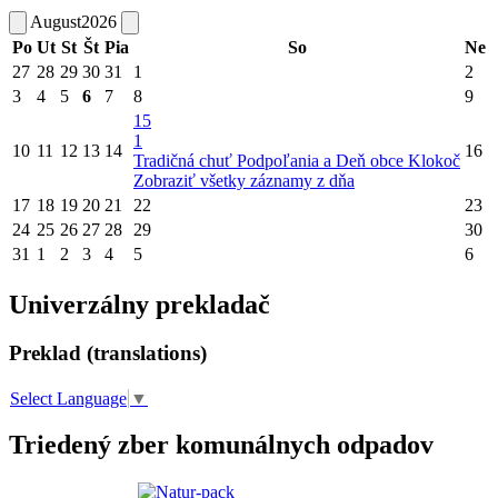
August
2026
Po
Ut
St
Št
Pia
So
Ne
27
28
29
30
31
1
2
3
4
5
6
7
8
9
15
1
10
11
12
13
14
16
Tradičná chuť Podpoľania a Deň obce Klokoč
Zobraziť všetky záznamy z dňa
17
18
19
20
21
22
23
24
25
26
27
28
29
30
31
1
2
3
4
5
6
Univerzálny prekladač
Preklad (translations)
Select Language
▼
Triedený zber komunálnych odpadov