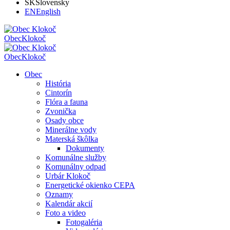
SK
Slovensky
EN
English
Obec
Klokoč
Obec
Klokoč
Obec
História
Cintorín
Flóra a fauna
Zvonička
Osady obce
Minerálne vody
Materská škôlka
Dokumenty
Komunálne služby
Komunálny odpad
Urbár Klokoč
Energetické okienko CEPA
Oznamy
Kalendár akcií
Foto a video
Fotogaléria