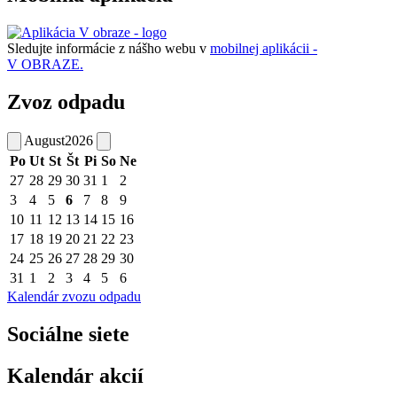
Sledujte informácie z nášho webu v
mobilnej aplikácii -
V OBRAZE.
Zvoz odpadu
August
2026
Po
Ut
St
Št
Pi
So
Ne
27
28
29
30
31
1
2
3
4
5
6
7
8
9
10
11
12
13
14
15
16
17
18
19
20
21
22
23
24
25
26
27
28
29
30
31
1
2
3
4
5
6
Kalendár zvozu odpadu
Sociálne siete
Kalendár akcií