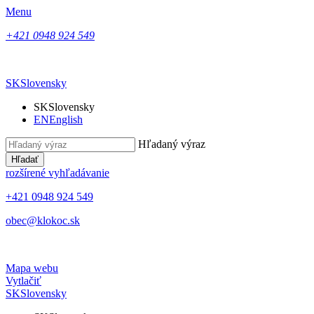
Menu
+421 0948 924 549
SK
Slovensky
SK
Slovensky
EN
English
Hľadaný výraz
Hľadať
rozšírené vyhľadávanie
+421 0948 924 549
obec@klokoc.sk
Mapa webu
Vytlačiť
SK
Slovensky