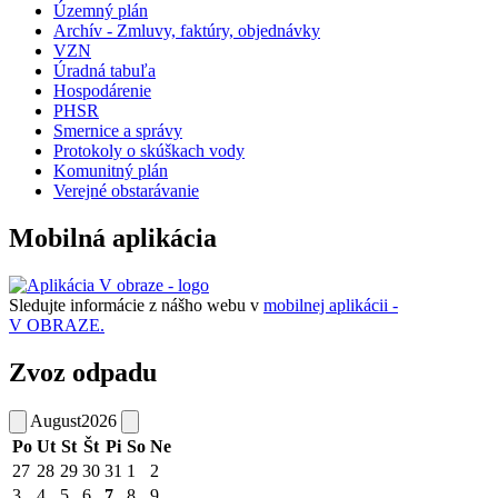
Územný plán
Archív - Zmluvy, faktúry, objednávky
VZN
Úradná tabuľa
Hospodárenie
PHSR
Smernice a správy
Protokoly o skúškach vody
Komunitný plán
Verejné obstarávanie
Mobilná aplikácia
Sledujte informácie z nášho webu v
mobilnej aplikácii -
V OBRAZE.
Zvoz odpadu
August
2026
Po
Ut
St
Št
Pi
So
Ne
27
28
29
30
31
1
2
3
4
5
6
7
8
9