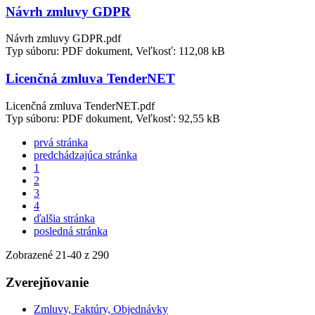
Návrh zmluvy GDPR
Návrh zmluvy GDPR.pdf
Typ súboru: PDF dokument, Veľkosť: 112,08 kB
Licenčná zmluva TenderNET
Licenčná zmluva TenderNET.pdf
Typ súboru: PDF dokument, Veľkosť: 92,55 kB
prvá stránka
predchádzajúca stránka
1
2
3
4
ďalšia stránka
posledná stránka
Zobrazené
21
-
40
z 290
Zverejňovanie
Zmluvy, Faktúry, Objednávky