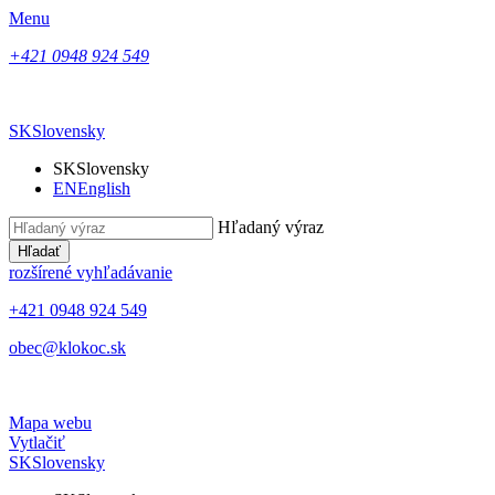
Menu
+421 0948 924 549
SK
Slovensky
SK
Slovensky
EN
English
Hľadaný výraz
Hľadať
rozšírené vyhľadávanie
+421 0948 924 549
obec@klokoc.sk
Mapa webu
Vytlačiť
SK
Slovensky