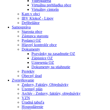
Videogaléria
Virtuálna prehliadka obce
Virtuálny cintorín
Kam v obci
IBV Klokoč - Lipov
Defibrilátor
Samospráva
Starosta obce
Zástupca starostu
Poslanci OZ
Hlavný kontrolór obce
Dokumenty
Pozvánky na zasadnutie OZ
Zápisnice OZ
Uznesenia OZ
Dokumenty na stiahnutie
Projekty
Obecný úrad
Zverejňovanie
Zmluvy, Faktúry, Objednávky
Územný plán
Archív - Zmluvy, faktúry, objednávky
VZN
Úradná tabuľa
Hospodárenie