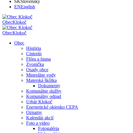
SK
Slovensky
EN
English
Obec
Klokoč
Obec
Klokoč
Obec
História
Cintorín
Flóra a fauna
Zvonička
Osady obce
Minerálne vody
Materská škôlka
Dokumenty
Komunálne služby
Komunálny odpad
Urbár Klokoč
Energetické okienko CEPA
Oznamy
Kalendár akcií
Foto a video
Fotogaléria