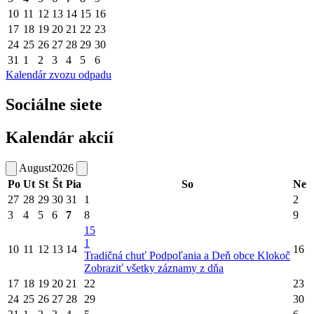
10
11
12
13
14
15
16
17
18
19
20
21
22
23
24
25
26
27
28
29
30
31
1
2
3
4
5
6
Kalendár zvozu odpadu
Sociálne siete
Kalendár akcií
August
2026
Po
Ut
St
Št
Pia
So
Ne
27
28
29
30
31
1
2
3
4
5
6
7
8
9
15
1
10
11
12
13
14
16
Tradičná chuť Podpoľania a Deň obce Klokoč
Zobraziť všetky záznamy z dňa
17
18
19
20
21
22
23
24
25
26
27
28
29
30