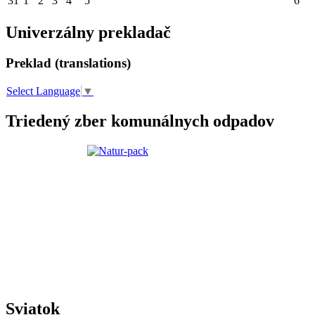
31
1
2
3
4
5
6
Univerzálny prekladač
Preklad (translations)
Select Language
▼
Triedený zber komunálnych odpadov
Sviatok