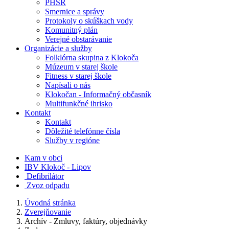
PHSR
Smernice a správy
Protokoly o skúškach vody
Komunitný plán
Verejné obstarávanie
Organizácie a služby
Folklórna skupina z Klokoča
Múzeum v starej škole
Fitness v starej škole
Napísali o nás
Klokočan - Informačný občasník
Multifunkčné ihrisko
Kontakt
Kontakt
Dôležité telefónne čísla
Služby v regióne
Kam v obci
IBV Klokoč - Lipov
Defibrilátor
Zvoz odpadu
Úvodná stránka
Zverejňovanie
Archív - Zmluvy, faktúry, objednávky