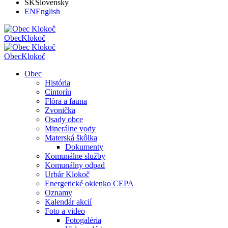
SK
Slovensky
EN
English
Obec
Klokoč
Obec
Klokoč
Obec
História
Cintorín
Flóra a fauna
Zvonička
Osady obce
Minerálne vody
Materská škôlka
Dokumenty
Komunálne služby
Komunálny odpad
Urbár Klokoč
Energetické okienko CEPA
Oznamy
Kalendár akcií
Foto a video
Fotogaléria