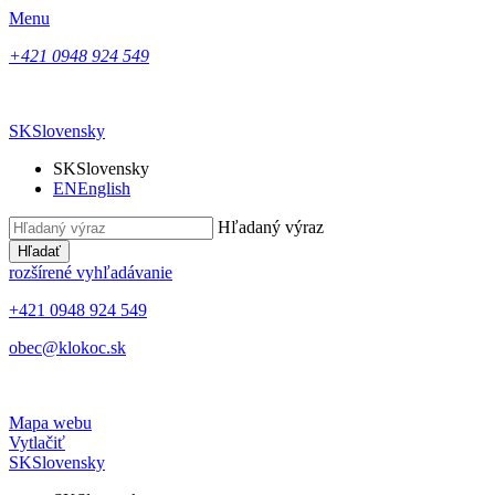
Menu
+421 0948 924 549
SK
Slovensky
SK
Slovensky
EN
English
Hľadaný výraz
Hľadať
rozšírené vyhľadávanie
+421 0948 924 549
obec@klokoc.sk
Mapa webu
Vytlačiť
SK
Slovensky