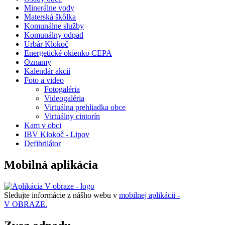
Minerálne vody
Materská škôlka
Komunálne služby
Komunálny odpad
Urbár Klokoč
Energetické okienko CEPA
Oznamy
Kalendár akcií
Foto a video
Fotogaléria
Videogaléria
Virtuálna prehliadka obce
Virtuálny cintorín
Kam v obci
IBV Klokoč - Lipov
Defibrilátor
Mobilná aplikácia
Sledujte informácie z nášho webu v
mobilnej aplikácii -
V OBRAZE.