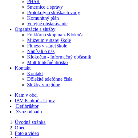
PHSR
Smernice a správy
Protokoly o skúškach vody
Komunitný plán
Verejné obstarávanie
Organizácie a služby
Folklórna skupina z Klokoča
Múzeum v starej škole
Fitness v starej škole
Napísali o nás
Klokočan - Informačný občasník
Multifunkčné ihrisko
Kontakt
Kontakt
Dôležité telefónne čísla
Služby v regióne
Kam v obci
IBV Klokoč - Lipov
Defibrilátor
Zvoz odpadu
Úvodná stránka
Obec
Foto a video