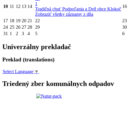
1
10
11
12
13
14
16
Tradičná chuť Podpoľania a Deň obce Klokoč
Zobraziť všetky záznamy z dňa
17
18
19
20
21
22
23
24
25
26
27
28
29
30
31
1
2
3
4
5
6
Univerzálny prekladač
Preklad (translations)
Select Language
▼
Triedený zber komunálnych odpadov