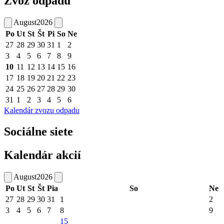
Zvoz odpadu
August
2026
Po
Ut
St
Št
Pi
So
Ne
27
28
29
30
31
1
2
3
4
5
6
7
8
9
10
11
12
13
14
15
16
17
18
19
20
21
22
23
24
25
26
27
28
29
30
31
1
2
3
4
5
6
Kalendár zvozu odpadu
Sociálne siete
Kalendár akcií
August
2026
Po
Ut
St
Št
Pia
So
Ne
27
28
29
30
31
1
2
3
4
5
6
7
8
9
15