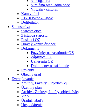
Videogaléria
Virtuálna prehliadka obce
Virtuálny cintorín
Kam v obci
IBV Klokoč - Lipov
Defibrilátor
Samospráva
Starosta obce
Zástupca starostu
Poslanci OZ
Hlavný kontrolór obce
Dokumenty
Pozvánky na zasadnutie OZ
Zápisnice OZ
Uznesenia OZ
Dokumenty na stiahnutie
Projekty
Obecný úrad
Zverejňovanie
Zmluvy, Faktúry, Objednávky
Územný plán
Archív - Zmluvy, faktúry, objednávky
VZN
Úradná tabuľa
Hospodárenie