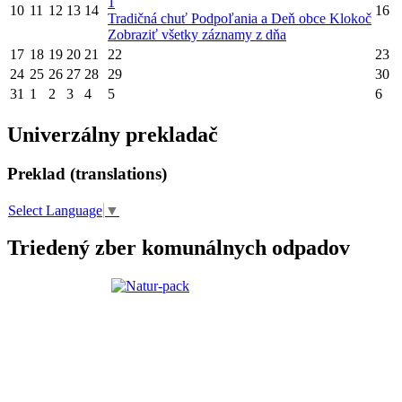
1
10
11
12
13
14
16
Tradičná chuť Podpoľania a Deň obce Klokoč
Zobraziť všetky záznamy z dňa
17
18
19
20
21
22
23
24
25
26
27
28
29
30
31
1
2
3
4
5
6
Univerzálny prekladač
Preklad (translations)
Select Language
▼
Triedený zber komunálnych odpadov