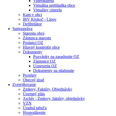
Videogaléria
Virtuálna prehliadka obce
Virtuálny cintorín
Kam v obci
IBV Klokoč - Lipov
Defibrilátor
Samospráva
Starosta obce
Zástupca starostu
Poslanci OZ
Hlavný kontrolór obce
Dokumenty
Pozvánky na zasadnutie OZ
Zápisnice OZ
Uznesenia OZ
Dokumenty na stiahnutie
Projekty
Obecný úrad
Zverejňovanie
Zmluvy, Faktúry, Objednávky
Územný plán
Archív - Zmluvy, faktúry, objednávky
VZN
Úradná tabuľa
Hospodárenie