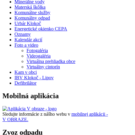
Minerálne vody
Materská škôlka
Komunálne služby
Komunálny odpad
Urbár Klokoč
Energetické okienko CEPA
Oznamy
Kalendár akcií
Foto a video
Fotogaléria
Videogaléria
Virtuálna prehliadka obce
Virtuálny cintorín
Kam v obci
IBV Klokoč - Lipov
Defibrilátor
Mobilná aplikácia
Sledujte informácie z nášho webu v
mobilnej aplikácii -
V OBRAZE.
Zvoz odpadu