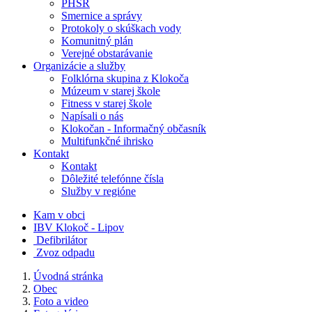
PHSR
Smernice a správy
Protokoly o skúškach vody
Komunitný plán
Verejné obstarávanie
Organizácie a služby
Folklórna skupina z Klokoča
Múzeum v starej škole
Fitness v starej škole
Napísali o nás
Klokočan - Informačný občasník
Multifunkčné ihrisko
Kontakt
Kontakt
Dôležité telefónne čísla
Služby v regióne
Kam v obci
IBV Klokoč - Lipov
Defibrilátor
Zvoz odpadu
Úvodná stránka
Obec
Foto a video