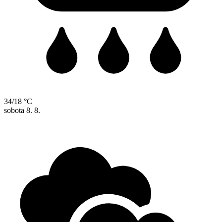
34/18 °C
sobota
8. 8.