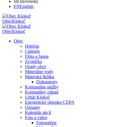
SK
Slovensky
EN
English
Obec
Klokoč
Obec
Klokoč
Obec
História
Cintorín
Flóra a fauna
Zvonička
Osady obce
Minerálne vody
Materská škôlka
Dokumenty
Komunálne služby
Komunálny odpad
Urbár Klokoč
Energetické okienko CEPA
Oznamy
Kalendár akcií
Foto a video
Fotogaléria