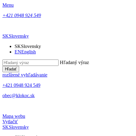
Menu
+421 0948 924 549
SK
Slovensky
SK
Slovensky
EN
English
Hľadaný výraz
Hľadať
rozšírené vyhľadávanie
+421 0948 924 549
obec@klokoc.sk
Mapa webu
Vytlačiť
SK
Slovensky